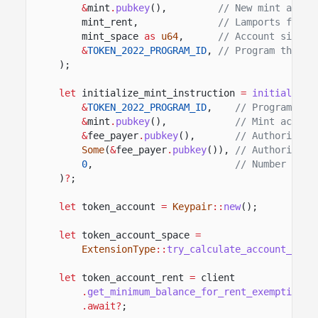
&
mint
.
pubkey
(),
// New mint accou
mint_rent,
// Lamports fundi
mint_space
as
u64
,
// Account size i
&
TOKEN_2022_PROGRAM_ID
,
// Program that o
);
let
initialize_mint_instruction
=
initialize_
&
TOKEN_2022_PROGRAM_ID
,
// Program tha
&
mint
.
pubkey
(),
// Mint accoun
&
fee_payer
.
pubkey
(),
// Authority a
Some
(
&
fee_payer
.
pubkey
()),
// Authority a
0
,
// Number of d
)
?
;
let
token_account
=
Keypair
::
new
();
let
token_account_space
=
ExtensionType
::
try_calculate_account_len
:
let
token_account_rent
=
client
.
get_minimum_balance_for_rent_exemption
(t
.await?
;