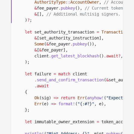
AuthorityType
::
AccountOwner
,
// Account a
&
fee_payer
.
pubkey
(),
// Current token acc
&
[],
// Additional multisig signers.
)
?
;
let
set_authority_transaction
=
Transaction
::
&
[set_authority_instruction],
Some
(
&
fee_payer
.
pubkey
()),
&
[
&
fee_payer],
client
.
get_latest_blockhash
()
.await?
,
);
let
failure
= match
client
.
send_and_confirm_transaction
(
&
set_author
.await
{
Ok
(sig)
=> return
Err
(
anyhow!
(
"Expected t
Err
(e)
=>
format!
(
"{:#?}"
, e),
};
let
immutable_owner_extension
=
token_account
println!
(
"Mint Address: {}"
, mint
.
pubkey
());