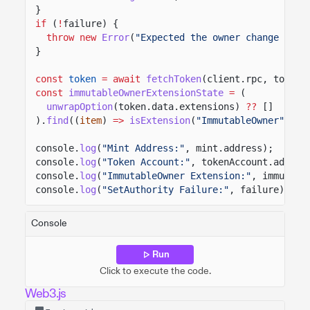
}
if
(
!
failure) {
throw new
Error
(
"Expected the owner change to f
}
const
token
= await
fetchToken
(client.rpc, tokenA
const
immutableOwnerExtensionState
=
(
unwrapOption
(token.data.extensions)
??
[]
).
find
((
item
)
=>
isExtension
(
"ImmutableOwner"
, it
console.
log
(
"Mint Address:"
, mint.address);
console.
log
(
"Token Account:"
, tokenAccount.addres
console.
log
(
"ImmutableOwner Extension:"
, immutabl
console.
log
(
"SetAuthority Failure:"
, failure);
Console
Run
Click to execute the code.
Web3.js