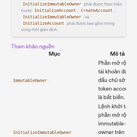
InitializeImmutableOwner
phải được thực hiện
trước
InitializeAccount
.
CreateAccount
,
InitializeImmutableOwner
, và
InitializeAccount
phải được bao gồm trong
cùng một giao dịch.
Tham khảo nguồn
Mục
Mô tả
Phần mở rộng
tài khoản đánh
dấu chủ sở hữu
ImmutableOwner
token account
là bất biến.
Lệnh khởi tạo
phần mở rộng
immutable-
owner trên
InitializeImmutableOwner