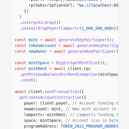
rpcSubscriptionsUrl:
"ws://localhost:8900"
})
)
.
use
(
rpcAirdrop
())
.
use
(
airdropPayer
(
lamports
(
1_000_000_000
n
)));
const
mint
= await
generateKeyPairSigner
();
const
tokenAccount
= await
generateKeyPairSigner
(
const
newOwner
= await
generateKeyPairSigner
();
const
mintSpace
=
BigInt
(
getMintSize
());
const
mintRent
= await
client.rpc
.
getMinimumBalanceForRentExemption
(mintSpace)
.
send
();
await
client.
sendTransaction
([
getCreateAccountInstruction
({
payer: client.payer,
// Account funding the n
newAccount: mint,
// New mint account to crea
lamports: mintRent,
// Lamports funding the m
space: mintSpace,
// Account size in bytes fo
programAddress:
TOKEN_2022_PROGRAM_ADDRESS
//