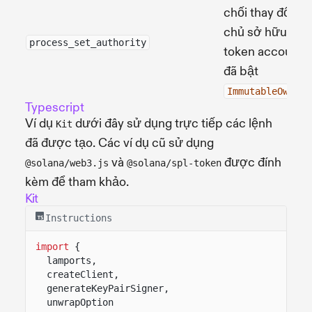
chối thay đổi
chủ sở hữu khi
process_set_authority
token account
đã bật
.
ImmutableOwner
Typescript
Ví dụ
dưới đây sử dụng trực tiếp các lệnh
Kit
đã được tạo. Các ví dụ cũ sử dụng
và
được đính
@solana/web3.js
@solana/spl-token
kèm để tham khảo.
Kit
Instructions
import
{
lamports,
createClient,
generateKeyPairSigner,
unwrapOption