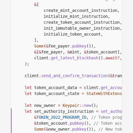
&
[
create_mint_account_instruction,
initialize_mint_instruction,
create_token_account_instruction,
init_immutable_owner_instruction,
initialize_token_account,
],
Some
(
&
fee_payer
.
pubkey
()),
&
[
&
fee_payer,
&
mint,
&
token_account],
client
.
get_latest_blockhash
()
.await?
,
);
client
.
send_and_confirm_transaction
(
&
transact
let
token_account_data
=
client
.
get_account
(
&
let
token_account_state
=
StateWithExtensions
let
new_owner
=
Keypair
::
new
();
let
set_authority_instruction
=
set_authority
&
TOKEN_2022_PROGRAM_ID
,
// Token program 
&
token_account
.
pubkey
(),
// Token account
Some
(
&
new_owner
.
pubkey
()),
// New token a