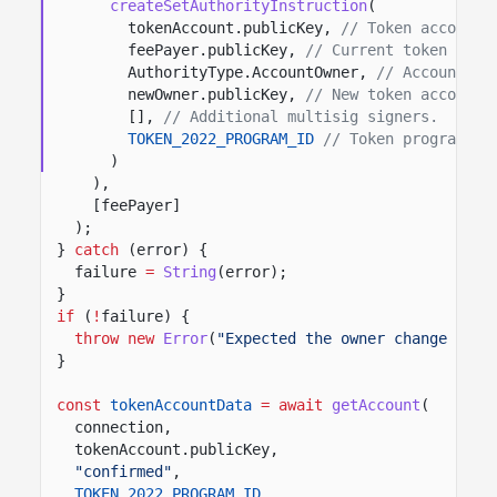
createSetAuthorityInstruction
(
tokenAccount.publicKey,
// Token account 
feePayer.publicKey,
// Current token acco
AuthorityType.AccountOwner,
// Account au
newOwner.publicKey,
// New token account 
[],
// Additional multisig signers.
TOKEN_2022_PROGRAM_ID
// Token program th
)
),
[feePayer]
);
}
catch
(error) {
failure
=
String
(error);
}
if
(
!
failure) {
throw new
Error
(
"Expected the owner change to f
}
const
tokenAccountData
= await
getAccount
(
connection,
tokenAccount.publicKey,
"confirmed"
,
TOKEN_2022_PROGRAM_ID