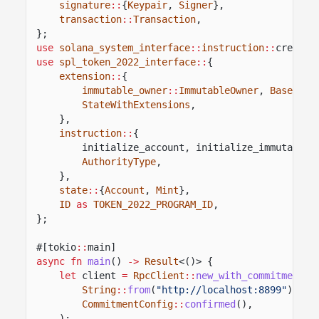
signature
::
{
Keypair
,
Signer
},
transaction
::
Transaction
,
};
use
solana_system_interface
::
instruction
::
create_
use
spl_token_2022_interface
::
{
extension
::
{
immutable_owner
::
ImmutableOwner
,
BaseStat
StateWithExtensions
,
},
instruction
::
{
initialize_account, initialize_immutable_
AuthorityType
,
},
state
::
{
Account
,
Mint
},
ID
as
TOKEN_2022_PROGRAM_ID
,
};
#[tokio
::
main]
async fn
main
()
->
Result
<()> {
let
client
=
RpcClient
::
new_with_commitment
(
String
::
from
(
"http://localhost:8899"
),
CommitmentConfig
::
confirmed
(),
);