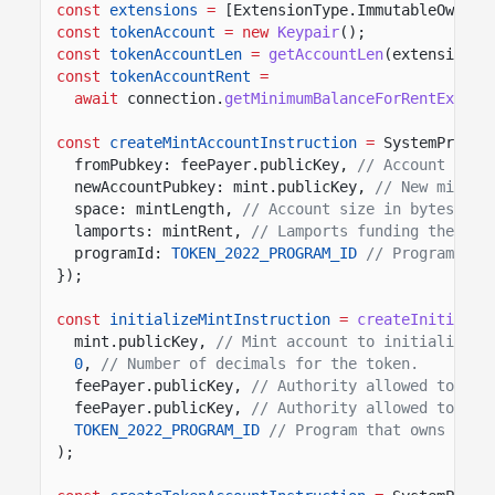
const
extensions
=
[ExtensionType.ImmutableOwner]
const
tokenAccount
= new
Keypair
();
const
tokenAccountLen
=
getAccountLen
(extensions)
const
tokenAccountRent
=
await
connection.
getMinimumBalanceForRentExempt
const
createMintAccountInstruction
=
SystemProgra
fromPubkey: feePayer.publicKey,
// Account fund
newAccountPubkey: mint.publicKey,
// New mint a
space: mintLength,
// Account size in bytes for
lamports: mintRent,
// Lamports funding the min
programId:
TOKEN_2022_PROGRAM_ID
// Program tha
});
const
initializeMintInstruction
=
createInitializ
mint.publicKey,
// Mint account to initialize.
0
,
// Number of decimals for the token.
feePayer.publicKey,
// Authority allowed to min
feePayer.publicKey,
// Authority allowed to fre
TOKEN_2022_PROGRAM_ID
// Program that owns the 
);