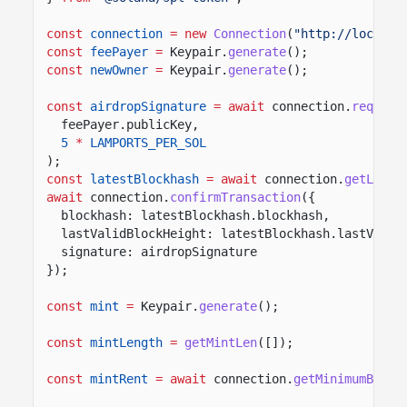
const
connection
= new
Connection
(
"http://localho
const
feePayer
=
Keypair.
generate
();
const
newOwner
=
Keypair.
generate
();
const
airdropSignature
= await
connection.
request
feePayer.publicKey,
5
*
LAMPORTS_PER_SOL
);
const
latestBlockhash
= await
connection.
getLates
await
connection.
confirmTransaction
({
blockhash: latestBlockhash.blockhash,
lastValidBlockHeight: latestBlockhash.lastValid
signature: airdropSignature
});
const
mint
=
Keypair.
generate
();
const
mintLength
=
getMintLen
([]);
const
mintRent
= await
connection.
getMinimumBalan