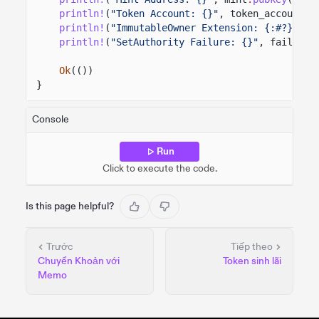
println!
(
"Token Account: {}"
, token_account
.
p
println!
(
"ImmutableOwner Extension: {:#?}"
, i
println!
(
"SetAuthority Failure: {}"
, failure)
Ok
(())
}
Console
Run
Click to execute the code.
Is this page helpful?
Trước
Tiếp theo
Chuyển Khoản với
Token sinh lãi
Memo