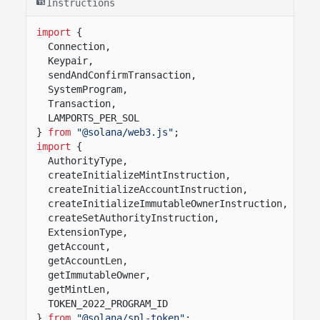
Instructions
import
{
Connection,
Keypair,
sendAndConfirmTransaction,
SystemProgram,
Transaction,
LAMPORTS_PER_SOL
}
from
"@solana/web3.js"
;
import
{
AuthorityType,
createInitializeMintInstruction,
createInitializeAccountInstruction,
createInitializeImmutableOwnerInstruction,
createSetAuthorityInstruction,
ExtensionType,
getAccount,
getAccountLen,
getImmutableOwner,
getMintLen,
TOKEN_2022_PROGRAM_ID
}
from
"@solana/spl-token"
;