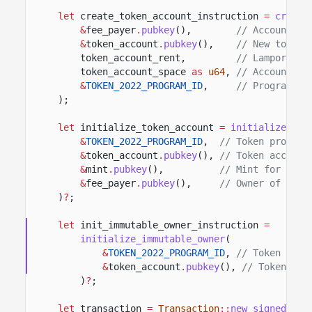
let
create_token_account_instruction
=
create
&
fee_payer
.
pubkey
(),
// Account fu
&
token_account
.
pubkey
(),
// New token 
token_account_rent,
// Lamports f
token_account_space
as
u64
,
// Account si
&
TOKEN_2022_PROGRAM_ID
,
// Program th
);
let
initialize_token_account
=
initialize_acc
&
TOKEN_2022_PROGRAM_ID
,
// Token program
&
token_account
.
pubkey
(),
// Token account
&
mint
.
pubkey
(),
// Mint for the 
&
fee_payer
.
pubkey
(),
// Owner of the 
)
?
;
let
init_immutable_owner_instruction
=
initialize_immutable_owner
(
&
TOKEN_2022_PROGRAM_ID
,
// Token prog
&
token_account
.
pubkey
(),
// Token acc
)
?
;
let
transaction
=
Transaction
::
new_signed_wit