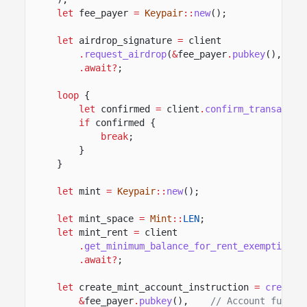
let
fee_payer
=
Keypair
::
new
();
let
airdrop_signature
=
client
.
request_airdrop
(
&
fee_payer
.
pubkey
(),
5_0
.await?
;
loop
{
let
confirmed
=
client
.
confirm_transactio
if
confirmed {
break
;
}
}
let
mint
=
Keypair
::
new
();
let
mint_space
=
Mint
::
LEN
;
let
mint_rent
=
client
.
get_minimum_balance_for_rent_exemption
(m
.await?
;
let
create_mint_account_instruction
=
create_
&
fee_payer
.
pubkey
(),
// Account fundin