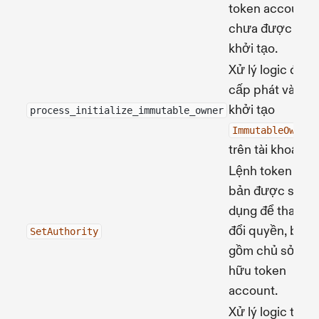
token account
chưa được
khởi tạo.
Xử lý logic để
cấp phát và
khởi tạo
process_initialize_immutable_owner
ImmutableOwner
trên tài khoản.
Lệnh token cơ
bản được sử
dụng để thay
đổi quyền, bao
SetAuthority
gồm chủ sở
hữu token
account.
Xử lý logic từ