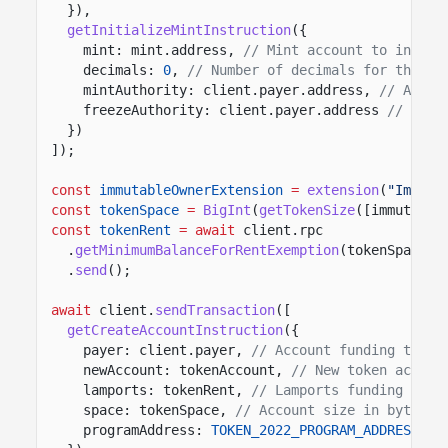
}),
getInitializeMintInstruction
({
mint: mint.address,
// Mint account to initia
decimals:
0
,
// Number of decimals for the to
mintAuthority: client.payer.address,
// Autho
freezeAuthority: client.payer.address
// Auth
})
]);
const
immutableOwnerExtension
=
extension
(
"Immuta
const
tokenSpace
=
BigInt
(
getTokenSize
([immutable
const
tokenRent
= await
client.rpc
.
getMinimumBalanceForRentExemption
(tokenSpace)
.
send
();
await
client.
sendTransaction
([
getCreateAccountInstruction
({
payer: client.payer,
// Account funding the n
newAccount: tokenAccount,
// New token accoun
lamports: tokenRent,
// Lamports funding the 
space: tokenSpace,
// Account size in bytes f
programAddress:
TOKEN_2022_PROGRAM_ADDRESS
//