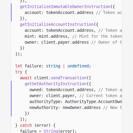
}),
getInitializeImmutableOwnerInstruction
({
account: tokenAccount.address
// Token accoun
}),
getInitializeAccountInstruction
({
account: tokenAccount.address,
// Token accou
mint: mint.address,
// Mint for the token acc
owner: client.payer.address
// Owner of the t
})
]);
let
failure
:
string
|
undefined
;
try
{
await
client.
sendTransaction
([
getSetAuthorityInstruction
({
owned: tokenAccount.address,
// Token accou
owner: client.payer,
// Current token accou
authorityType: AuthorityType.AccountOwner,
newAuthority: newOwner.address
// New token
})
]);
}
catch
(error) {
failure
=
String
(error);