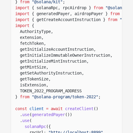
}
from
"@solana/kit"
;
import
{ solanaRpc, rpcAirdrop }
from
"@solana/ki
import
{ generatedPayer, airdropPayer }
from
"@so
import
{ getCreateAccountInstruction }
from
"@sol
import
{
AuthorityType,
extension,
fetchToken,
getInitializeAccountInstruction,
getInitializeImmutableOwnerInstruction,
getInitializeMintInstruction,
getMintSize,
getSetAuthorityInstruction,
getTokenSize,
isExtension,
TOKEN_2022_PROGRAM_ADDRESS
}
from
"@solana-program/token-2022"
;
const
client
= await
createClient
()
.
use
(
generatedPayer
())
.
use
(
solanaRpc
({
rpcUrl:
"http://localhost:8899"
,