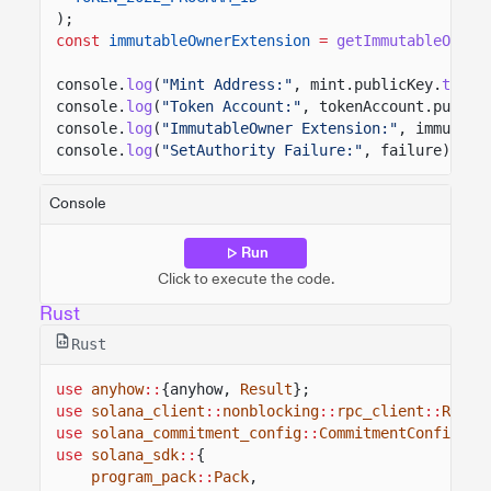
);
const
immutableOwnerExtension
=
getImmutableOwner
console.
log
(
"Mint Address:"
, mint.publicKey.
toBas
console.
log
(
"Token Account:"
, tokenAccount.public
console.
log
(
"ImmutableOwner Extension:"
, immutabl
console.
log
(
"SetAuthority Failure:"
, failure);
Console
Run
Click to execute the code.
Rust
Rust
use
anyhow
::
{anyhow,
Result
};
use
solana_client
::
nonblocking
::
rpc_client
::
RpcCl
use
solana_commitment_config
::
CommitmentConfig
;
use
solana_sdk
::
{
program_pack
::
Pack
,