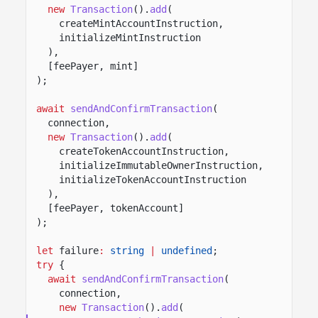
new
Transaction
().
add
(
createMintAccountInstruction,
initializeMintInstruction
),
[feePayer, mint]
);
await
sendAndConfirmTransaction
(
connection,
new
Transaction
().
add
(
createTokenAccountInstruction,
initializeImmutableOwnerInstruction,
initializeTokenAccountInstruction
),
[feePayer, tokenAccount]
);
let
failure
:
string
|
undefined
;
try
{
await
sendAndConfirmTransaction
(
connection,
new
Transaction
().
add
(