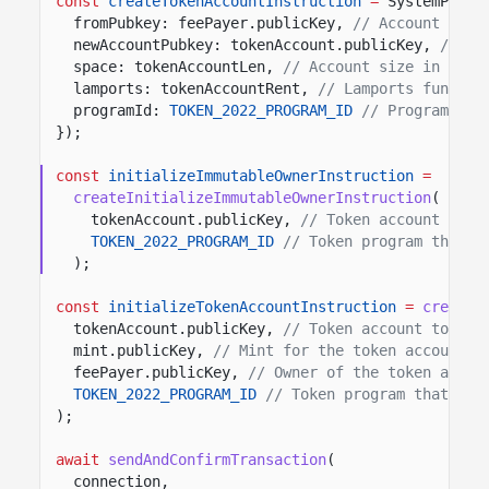
const
createTokenAccountInstruction
=
SystemProgr
fromPubkey: feePayer.publicKey,
// Account fund
newAccountPubkey: tokenAccount.publicKey,
// Ne
space: tokenAccountLen,
// Account size in byte
lamports: tokenAccountRent,
// Lamports funding
programId:
TOKEN_2022_PROGRAM_ID
// Program tha
});
const
initializeImmutableOwnerInstruction
=
createInitializeImmutableOwnerInstruction
(
tokenAccount.publicKey,
// Token account that
TOKEN_2022_PROGRAM_ID
// Token program that o
);
const
initializeTokenAccountInstruction
=
createI
tokenAccount.publicKey,
// Token account to ini
mint.publicKey,
// Mint for the token account.
feePayer.publicKey,
// Owner of the token accou
TOKEN_2022_PROGRAM_ID
// Token program that own
);
await
sendAndConfirmTransaction
(
connection,