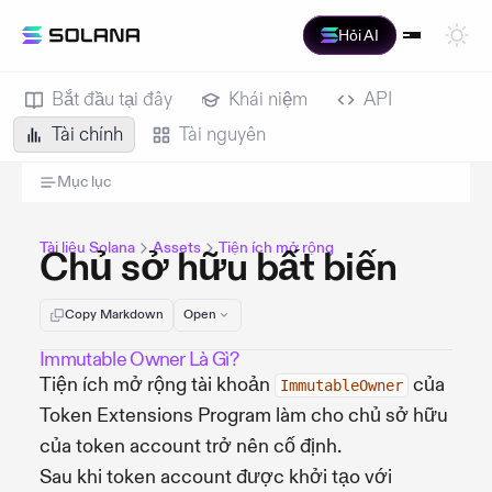
Hỏi AI
Bắt đầu tại đây
Khái niệm
API
Tài chính
Tài nguyên
Mục lục
Tài liệu Solana
Assets
Tiện ích mở rộng
Chủ sở hữu bất biến
Copy Markdown
Open
Immutable Owner Là Gì?
Tiện ích mở rộng tài khoản
của
ImmutableOwner
Token Extensions Program làm cho chủ sở hữu
của token account trở nên cố định.
Sau khi token account được khởi tạo với