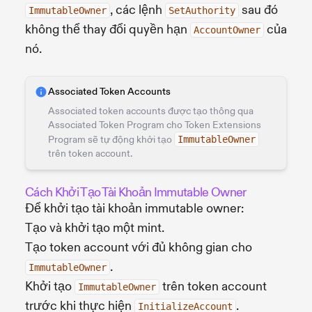
, các lệnh
sau đó
ImmutableOwner
SetAuthority
không thể thay đổi quyền hạn
của
AccountOwner
nó.
Associated Token Accounts
Associated token accounts được tạo thông qua
Associated Token Program cho Token Extensions
Program sẽ tự động khởi tạo
ImmutableOwner
trên token account.
Cách Khởi Tạo Tài Khoản Immutable Owner
Để khởi tạo tài khoản immutable owner:
Tạo và khởi tạo một mint.
Tạo token account với đủ không gian cho
.
ImmutableOwner
Khởi tạo
trên token account
ImmutableOwner
trước khi thực hiện
.
InitializeAccount