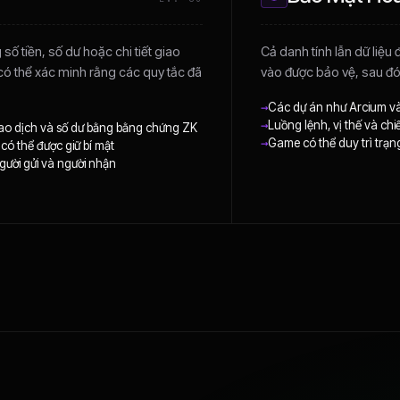
ố tiền, số dư hoặc chi tiết giao
Cả danh tính lẫn dữ liệu
có thể xác minh rằng các quy tắc đã
vào được bảo vệ, sau đó
→
Các dự án như Arcium và
→
Luồng lệnh, vị thế và chi
iao dịch và số dư bằng bằng chứng ZK
→
Game có thể duy trì trạn
ó thể được giữ bí mật
người gửi và người nhận