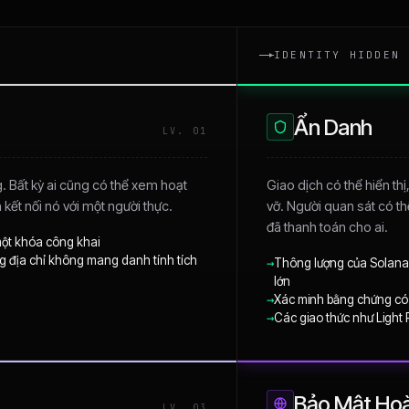
IDENTITY HIDDEN
Ẩn Danh
LV. 01
g. Bất kỳ ai cũng có thể xem hoạt
Giao dịch có thể hiển thị
 kết nối nó với một người thực.
vỡ. Người quan sát có th
đã thanh toán cho ai.
một khóa công khai
ng địa chỉ không mang danh tính tích
→
Thông lượng của Solana 
lớn
→
Xác minh bằng chứng có 
→
Các giao thức như Light 
Bảo Mật Ho
LV. 03