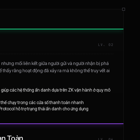
LV. 02
, nhưng mối liên kết giữa người gửi và người nhận bị phá
ể thấy rằng hoạt động đã xảy ra mà không thể truy vết ai
giúp các hệ thống ẩn danh dựa trên ZK vận hành ở quy mô
thể chạy trong các cửa sổ thanh toán nhanh
Protocol hỗ trợ trạng thái ẩn danh cho ứng dụng
àn Toàn
LV. 04