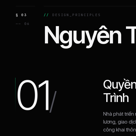
§ 03
DESIGN_PRINCIPLES
Nguyên T
—— 06
01
Quyền
/
Trình
Nhà phát triể
lương, giao dị
công khai thông