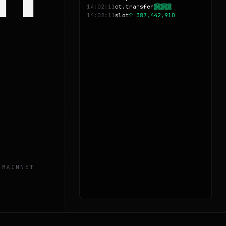
14:02:11
ct.transfer
▒▒▒▒▒
14:02:11
slot
↑ 387,442,910
 MAINNET