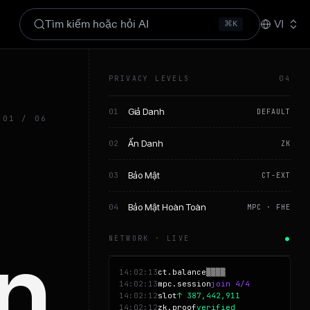
Tìm kiếm hoặc hỏi AI
VI
⌘K
PRIVACY LEVELS
04
Giả Danh
01
DEFAULT
 01 / 06
Ẩn Danh
02
ZK
Bảo Mật
03
CT-EXT
Bảo Mật Hoàn Toàn
04
MPC · FHE
ên
NETWORK · LIVE
●
14:02:13
ct.balance
▒▒▒▒
14:02:13
mpc.session
join 4/4
14:02:12
slot
↑ 387,442,911
14:02:12
zk.proof
verified