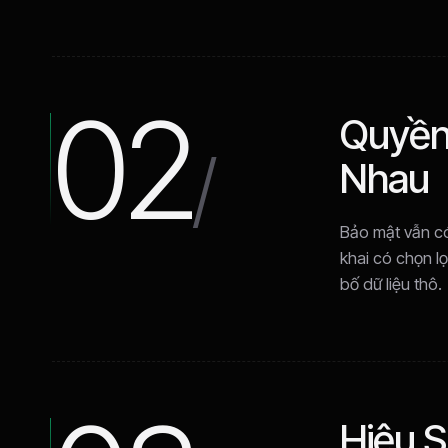
02
Quyền
/
Nhau
Bảo mật vẫn có
khai có chọn 
bố dữ liệu thô.
Hiệu S