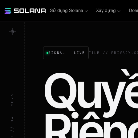
Sử dụng Solana
Xây dựng
Doa
SIGNAL · LIVE
FILE // PRIVACY.S
Quy
Riên