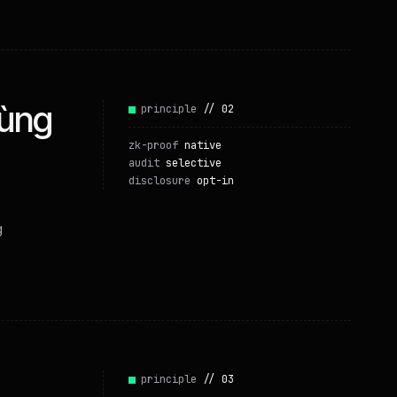
Cùng
principle
// 02
zk-proof
native
audit
selective
disclosure
opt-in
g
principle
// 03