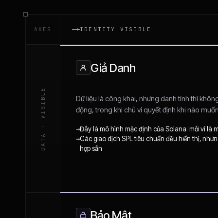
AXES
IDENTITY VISIBLE
Giả Danh
DATA · VISIBLE
Dữ liệu là công khai, nhưng danh tính thì khôn
động, trong khi chủ ví quyết định khi nào muốn
→
Đây là mô hình mặc định của Solana: mỗi ví là 
→
Các giao dịch SPL tiêu chuẩn đều hiển thị, như
hợp sẵn
Bảo Mật