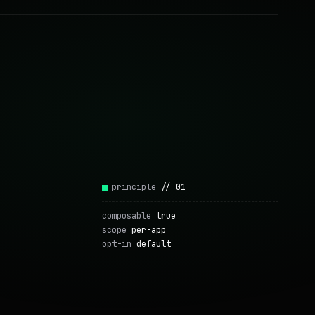
principle
// 01
composable
true
scope
per-app
opt-in
default