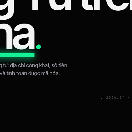
na
.
tư: địa chỉ công khai, số tiền
 và tính toán được mã hóa.
V.2026.04 ·