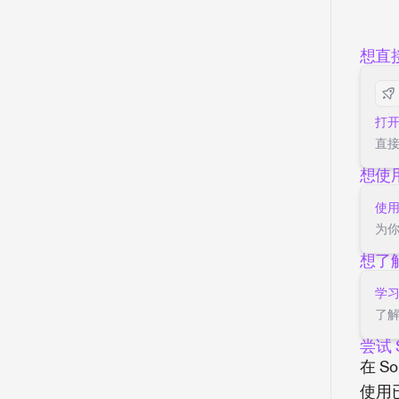
想直
打
直接
想使用
使
为你
想了解
学
了解
尝试 S
在 S
使用已