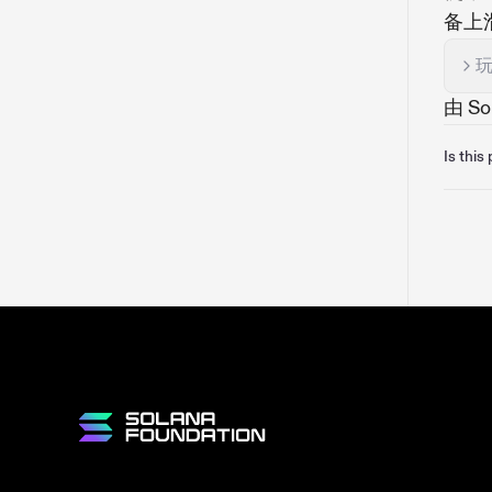
备上
玩
由 S
Is this