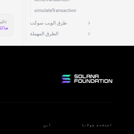
simulateTransaction
الس
طرق الويب سوكت
هياكل 
الطرق المهملة
استخدم سولانا
ابنِ