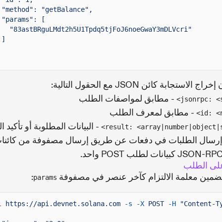
"method": "getBalance",
"params": [
"83astBRguLMdt2h5U1Tpdq5tjFoJ6noeGwaY3mDLVcri"
]
 الاستجابة كائن JSON مع الحقول التالية:
- مطابق لمواصفات الطلب
jsonrpc: <s
- مطابق لمعرف الطلب
id: <n
- البيانات المطلوبة أو تأكيد ا
result: <array|number|object|s
رسال الطلبات في دفعات عن طريق إرسال مصفوفة من كائنا
لى الطلب
مين معلمة الالتزام كآخر عنصر في مصفوفة
:
params
l
https://api.devnet.solana.com
-s -X
POST
-H
"Content-T