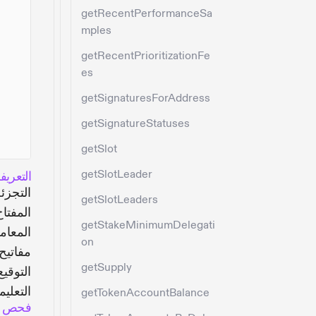
getRecentPerformanceSa
mples
getRecentPrioritizationFe
es
getSignaturesForAddress
getSignatureStatuses
getSlot
getSlotLeader
التعريف
التجزئة (Hash): تجزئة SHA-256 لقطعة
getSlotLeaders
المفتاح العام (Pubkey): ال
getStakeMinimumDelegati
on
مفاتيح
getSupply
التعلي
getTokenAccountBalance
فحص ا