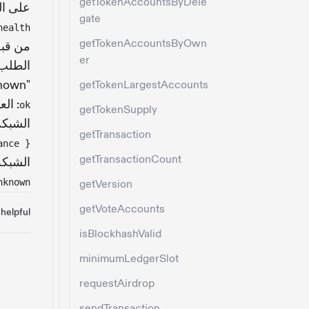
getTokenAccountsByDele
على الرغ
gate
health
getTokenAccountsByOwn
من قبل
er
"unknown":
getTokenLargestAccounts
: ال
ok
getTokenSupply
الشبكة
getTransaction
ance }
getTransactionCount
الشبك
nknown
getVersion
getVoteAccounts
helpful?
isBlockhashValid
minimumLedgerSlot
requestAirdrop
sendTransaction