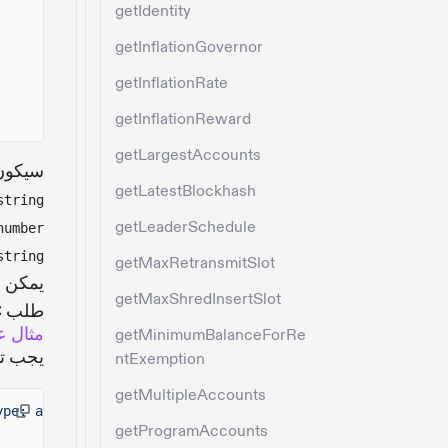
getIdentity
getInflationGovernor
getInflationRate
getInflationReward
getLargestAccounts
سيكون إخراج
getLatestBlockhash
tring>
getLeaderSchedule
umber>
tring>
getMaxRetransmitSlot
يمكن إ
getMaxShredInsertSlot
طلب JSON-RPC كبيانات لطلب POST واحد.
مثال ع
getMinimumBalanceForRe
يجب تض
ntExemption
getMultipleAccounts
ype: application/json"
-d
'
getProgramAccounts