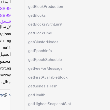
المنفذ
getBlockProduction
t:8899
8:8899
getBlocks
تنسيق 
getBlocksWithLimit
لإرسال طلب JSON-RPC، 
getBlockTime
n/json
tring>
getClusterNodes
 null>
getEpochInfo
getEpochSchedule
مسموح ب
getFeeForMessage
tring>
array>
getFirstAvailableBlock
مثال باس
getGenesisHash
getHealth
ype: application/json"
-d
'
getHighestSnapshotSlot