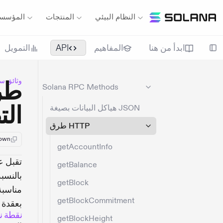
النظام البيئي
المنتجات
المؤسس
ابدأ من هنا
المفاهيم
API
التمويل
وثائق سو
Solana RPC Methods
التطب
هياكل البيانات بصيغة JSON
طرق HTTP
down
getAccountInfo
تقبل عقد سول
getBalance
بالنسبة لتطبيقا
getBlock
getBlockCommitment
بعقدة 
نقطة نهاية C
getBlockHeight