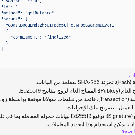
"jsonrpc": "2.0",
"id": 1,
"method": "getBalance",
"params": [
"83astBRguLMdt2h5U1Tpdq5tjFoJ6noeGwaY3mDLVcri",
{
"commitment": "finalized"
}
]
ات
 من البيانات.
مفتاح العام لزوج مفاتيح Ed25519.
المعاملة (Transaction): قائمة من تعليمات سولانا موقعة بواسطة زو
 العميل للتصريح بتلك الإجراءات.
التوقيع (Signature): توقيع Ed25519 لبيانات حمولة المعاملة بما في 
مات. يمكن استخدام هذا لتحديد المعاملات.
لصحة