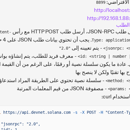
 الافتراضي:
8899
http://localhos
http://192.168.1.8
الطلب
أرسل طلب HTTP POST مع رأس
tent-
. يجب أن تحتوي بيانات طلب JSON على 4 حقول:
Type: applicatio
- يتم تعيينه إلى
"2.0"
jsonrpc: <s
- معرف فريد للطلب، يتم إنشاؤه بو
id: <string | number |
العمي
ها تقنيًا ولكن لا ينصح بها
- سلسلة نصية تحتوي على الطريقة المراد استدعاؤ
method: <s
- مصفوفة JSON من قيم المعلمات المرتبة
params: <
تخدام curl:
l
https://api.devnet.solana.com
-s -X
POST
-H
"Content-T
"jsonrpc": "2.0",
"id": 1,