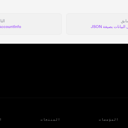
ابق
التا
البيانات بصيغة JSON
AccountInfo
المؤسسات
المنتجات
ا