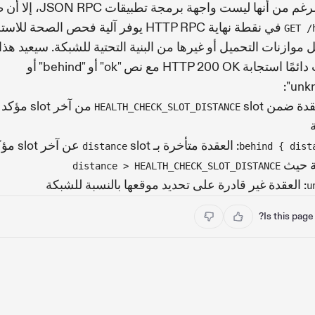
م من أنها ليست واجهة برمجة تطبيقات JSON RPC، إلا أن طلب
في نقطة نهاية HTTP RPC يوفر آلية فحص الصحة لل
GET /
 موازنات التحميل أو غيرها من البنية التحتية للشبكة. سيعيد هذا
الطلب دائمًا استجابة HTTP 200 OK مع نص "ok" أو "behind" أو
عقدة ضمن
slot من آخر lot
HEALTH_CHECK_SLOT_DISTANCE
: العقدة متأخرة بـ
slot عن آ
distance
behind { dist
ة حيث
distance > HEALTH_CHECK_SLOT_DISTANCE
: العقدة غير قادرة على تحديد موقعها بالنسبة للشبكة
u
Is this page 