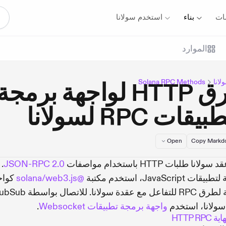
ات
بناء
استخدم سولانا
الموارد
لانا
Solana RPC Methods
طرق HTTP لواجهة برمجة
يقات RPC لسولانا
Open
Copy Mark
انا طلبات HTTP باستخدام مواصفات
JSON-RPC 2.0
.
ت JavaScript، استخدم مكتبة
@solana/web3.js
كواج
مناسبة لطرق RPC للتفاعل مع عقدة سولانا. للاتصال ب
سولانا، استخدم
واجهة برمجة تطبيقات Websocket
.
HTTP RP