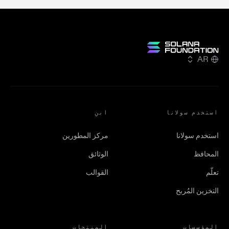
AR
استخدم سولانا
ابنِ
استخدم سولانا
مركز المطورين
المحافظ
الوثائق
تعلّم
القوالب
التخزين المُربح
المؤسسات
المنتجات