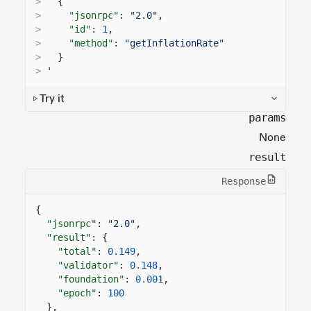
>
{
>
"jsonrpc"
:
"2.0"
,
>
"id"
:
1
,
>
"method"
:
"getInflationRate"
>
}
>
'
Try it
params
None
result
Response
{
"jsonrpc"
:
"2.0"
,
"result"
: {
"total"
:
0.149
,
"validator"
:
0.148
,
"foundation"
:
0.001
,
"epoch"
:
100
},