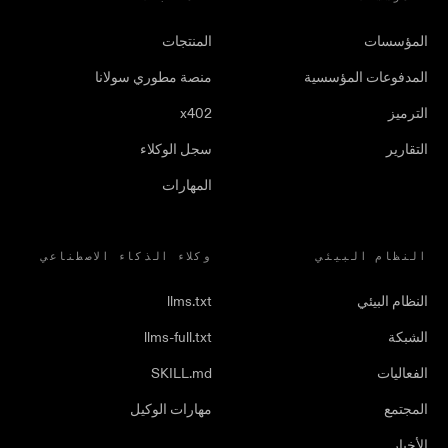
المؤسسات
المنتجات
المدفوعات المؤسسية
منصة مطوري سولانا
الترميز
x402
التقارير
سجل الوكلاء
المهارات
النظام البيئي
وكلاء الذكاء الاصطناعي
النظام البيئي
llms.txt
الشبكة
llms-full.txt
الفعاليات
SKILL.md
المجتمع
مهارات الوكيل
الأخبار