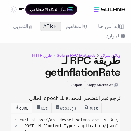
اسأل الذكاء الاصطناعي
ابدأ من هنا
المفاهيم
API
التمويل
الموارد
وثائق سولانا
Solana RPC Methods
طرق HTTP
طريقة RPC لـ
getInflationRate
Open
Copy Markdown
تُرجع قيم التضخم المحددة للـ epoch الحالي
cURL
Kit
web3.js
Rust
$
curl 
https://api.devnet.solana.com
 -s -X \
>
  POST -H "Content-Type: application/json" -d '