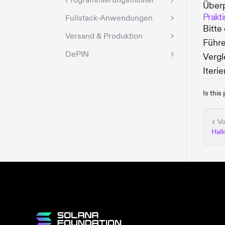
Programmierungsmuster
Überp
Prakt
Fullstack-Anwendungen
Bitte
Versand & Produktion
Führe
DePIN
Vergl
Iterie
Is this
Vo
Hall