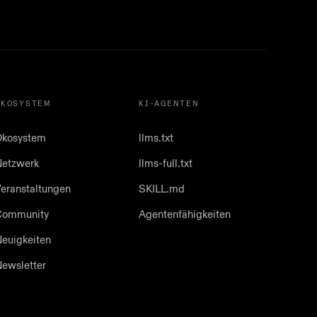
ÖKOSYSTEM
KI-AGENTEN
Ökosystem
llms.txt
etzwerk
llms-full.txt
eranstaltungen
SKILL.md
Community
Agentenfähigkeiten
euigkeiten
ewsletter