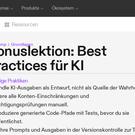
prise
Produkte
Ökosystem
Ressourcen
amp
Grundlagen
onuslektion: Best
actices für KI
ige Praktiken
dle KI-Ausgaben als Entwurf, nicht als Quelle der Wahrhe
iere alle Konten-Einschränkungen und
htigungsprüfungen manuell.
duziere generierte Code-Pfade mit Tests, bevor du sie
fentlichst.
re Prompts und Ausgaben in der Versionskontrolle zur 