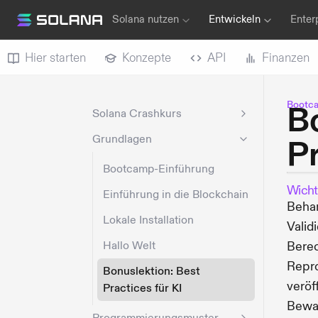
Solana nutzen
Entwickeln
Enter
Hier starten
Konzepte
API
Finanzen
Bootc
B
Solana Crashkurs
Grundlagen
Pr
Bootcamp-Einführung
Wicht
Einführung in die Blockchain
Behan
Lokale Installation
Valid
Hallo Welt
Berec
Repro
Bonuslektion: Best
veröf
Practices für KI
Bewah