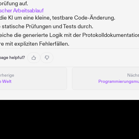
rüfung auf.
ischer Arbeitsablauf
 die KI um eine kleine, testbare Code-Änderung.
 statische Prüfungen und Tests durch.
eiche die generierte Logik mit der Protokolldokumentatio
re mit expliziten Fehlerfällen.
 page helpful?
rherige
Nächs
o Welt
Programmierungsmu