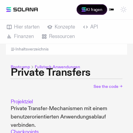
KI fragen
Hier starten
Konzepte
API
Finanzen
Ressourcen
Inhaltsverzeichnis
Bootcamp
Fullstack-Anwendungen
Private Transfers
See the code
→
Projektziel
Private Transfer-Mechanismen mit einem
benutzerorientierten Anwendungsablauf
verbinden.
Checkpoints