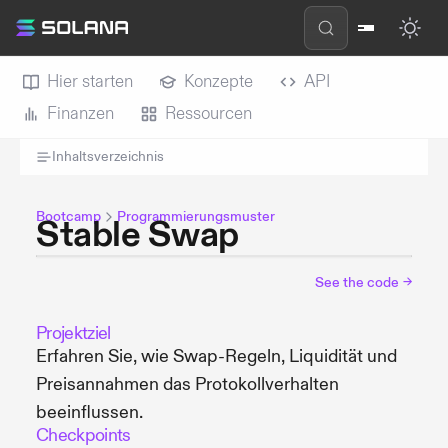
Hier starten
Konzepte
API
Finanzen
Ressourcen
Inhaltsverzeichnis
Bootcamp
Programmierungsmuster
Stable Swap
See the code
→
Projektziel
Erfahren Sie, wie Swap-Regeln, Liquidität und
Preisannahmen das Protokollverhalten
beeinflussen.
Checkpoints