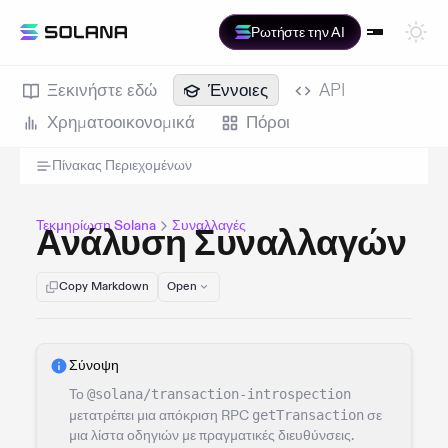
Ρωτήστε την AI
Ξεκινήστε εδώ
Έννοιες
API
Χρηματοοικονομικά
Πόροι
Πίνακας Περιεχομένων
Τεκμηρίωση Solana
Συναλλαγές
Ανάλυση Συναλλαγών
Copy Markdown
Open
Σύνοψη
Το
@solana/transaction-introspection
μετατρέπει μια απόκριση RPC
getTransaction
σε
μια λίστα οδηγιών με πραγματικές διευθύνσεις.