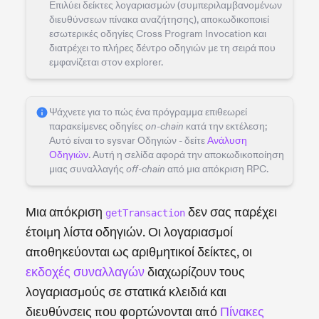
Επιλύει δείκτες λογαριασμών (συμπεριλαμβανομένων
διευθύνσεων πίνακα αναζήτησης), αποκωδικοποιεί
εσωτερικές οδηγίες Cross Program Invocation και
διατρέχει το πλήρες δέντρο οδηγιών με τη σειρά που
εμφανίζεται στον explorer.
Ψάχνετε για το πώς ένα πρόγραμμα επιθεωρεί
παρακείμενες οδηγίες
κατά την εκτέλεση;
on-chain
Αυτό είναι το sysvar Οδηγιών - δείτε
Ανάλυση
Οδηγιών
. Αυτή η σελίδα αφορά την αποκωδικοποίηση
μιας συναλλαγής
από μια απόκριση RPC.
off-chain
Μια απόκριση
δεν σας παρέχει
getTransaction
έτοιμη λίστα οδηγιών. Οι λογαριασμοί
αποθηκεύονται ως αριθμητικοί δείκτες, οι
εκδοχές συναλλαγών
διαχωρίζουν τους
λογαριασμούς σε στατικά κλειδιά και
διευθύνσεις που φορτώνονται από
Πίνακες