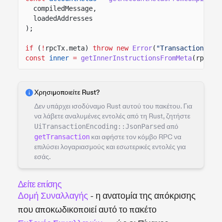
compiledMessage,
loadedAddresses
);
if
(
!
rpcTx.meta)
throw new
Error
(
"Transaction met
const
inner
=
getInnerInstructionsFromMeta
(rpcTx.
Χρησιμοποιείτε Rust?
Δεν υπάρχει ισοδύναμο Rust αυτού του πακέτου. Για
να λάβετε αναλυμένες εντολές από τη Rust, ζητήστε
UiTransactionEncoding::JsonParsed
από
getTransaction
και αφήστε τον κόμβο RPC να
επιλύσει λογαριασμούς και εσωτερικές εντολές για
εσάς.
Δείτε επίσης
Δομή Συναλλαγής
- η ανατομία της απόκρισης
που αποκωδικοποιεί αυτό το πακέτο