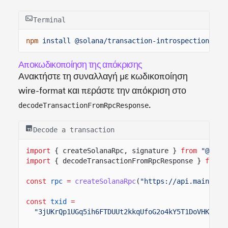
Terminal
npm
install @solana/transaction-introspection @so
Αποκωδικοποίηση της απόκρισης
Ανακτήστε τη συναλλαγή με κωδικοποίηση
wire-format και περάστε την απόκριση στο
.
decodeTransactionFromRpcResponse
Decode a transaction
import
{ createSolanaRpc, signature }
from
"@sola
import
{ decodeTransactionFromRpcResponse }
from
const
rpc
=
createSolanaRpc
(
"https://api.mainnet-
const
txid
=
"3jUKrQp1UGq5ih6FTDUUt2kkqUfoG2o4kY5T1DoVHK2tXX