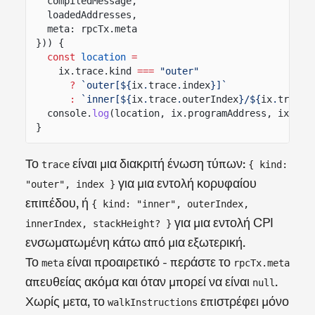
compiledMessage,
loadedAddresses,
meta: rpcTx.meta
})) {
const
location
=
ix.trace.kind
===
"outer"
?
`outer[${
ix
.
trace
.
index
}]`
:
`inner[${
ix
.
trace
.
outerIndex
}/${
ix
.
trace
.
console.
log
(location, ix.programAddress, ix.acc
}
Το
είναι μια διακριτή ένωση τύπων:
trace
{ kind:
για μια εντολή κορυφαίου
"outer", index }
επιπέδου, ή
{ kind: "inner", outerIndex,
για μια εντολή CPI
innerIndex, stackHeight? }
ενσωματωμένη κάτω από μια εξωτερική.
Το
είναι προαιρετικό - περάστε το
meta
rpcTx.meta
απευθείας ακόμα και όταν μπορεί να είναι
.
null
Χωρίς μετα, το
επιστρέφει μόνο
walkInstructions