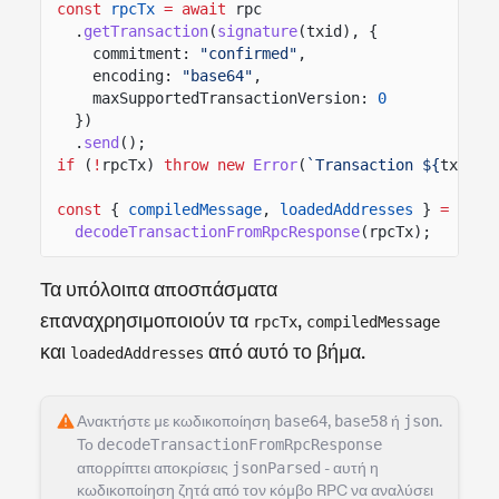
const
rpcTx
= await
rpc
.
getTransaction
(
signature
(txid), {
commitment:
"confirmed"
,
encoding:
"base64"
,
maxSupportedTransactionVersion:
0
})
.
send
();
if
(
!
rpcTx)
throw new
Error
(
`Transaction ${
txid
} 
const
{
compiledMessage
,
loadedAddresses
}
=
decodeTransactionFromRpcResponse
(rpcTx);
Τα υπόλοιπα αποσπάσματα
επαναχρησιμοποιούν τα
,
rpcTx
compiledMessage
και
από αυτό το βήμα.
loadedAddresses
Ανακτήστε με κωδικοποίηση
base64
,
base58
ή
json
.
Το
decodeTransactionFromRpcResponse
απορρίπτει αποκρίσεις
jsonParsed
- αυτή η
κωδικοποίηση ζητά από τον κόμβο RPC να αναλύσει