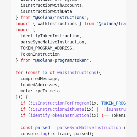
isInstructionWithAccounts,
isInstructionWithData
}
from
"@solana/instructions"
;
import
{ walkInstructions }
from
"@solana/transac
import
{
identifyTokenInstruction,
parseSyncNativeInstruction,
TOKEN_PROGRAM_ADDRESS,
TokenInstruction
}
from
"@solana-program/token"
;
for
(
const
ix
of
walkInstructions
({
compiledMessage,
loadedAddresses,
meta: rpcTx.meta
})) {
if
(
!
isInstructionForProgram
(ix,
TOKEN_PROGRAM_
if
(
!
isInstructionWithData
(ix)
|| !
isInstructio
if
(
identifyTokenInstruction
(ix)
!==
TokenInstr
const
parsed
=
parseSyncNativeInstruction
(ix);
console.
log
(ix.trace, parsed);