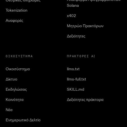
Θεσμικές πληρωμές
Solana
Tokenization
x402
Αναφορές
Μητρώο Πρακτόρων
Δεξιότητες
ΟΙΚΟΣΎΣΤΗΜΑ
ΠΡΆΚΤΟΡΕΣ AI
Οικοσύστημα
llms.txt
Δίκτυο
llms-full.txt
Εκδηλώσεις
SKILL.md
Κοινότητα
Δεξιότητες πράκτορα
Νέα
Ενημερωτικό Δελτίο