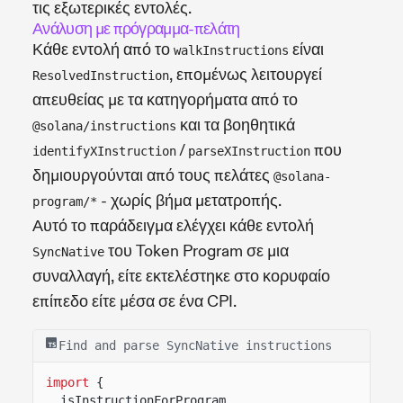
τις εξωτερικές εντολές.
Ανάλυση με πρόγραμμα-πελάτη
Κάθε εντολή από το
είναι
walkInstructions
, επομένως λειτουργεί
ResolvedInstruction
απευθείας με τα κατηγορήματα από το
και τα βοηθητικά
@solana/instructions
/
που
identifyXInstruction
parseXInstruction
δημιουργούνται από τους πελάτες
@solana-
- χωρίς βήμα μετατροπής.
program/*
Αυτό το παράδειγμα ελέγχει κάθε εντολή
του Token Program σε μια
SyncNative
συναλλαγή, είτε εκτελέστηκε στο κορυφαίο
επίπεδο είτε μέσα σε ένα CPI.
Find and parse SyncNative instructions
import
{
isInstructionForProgram,