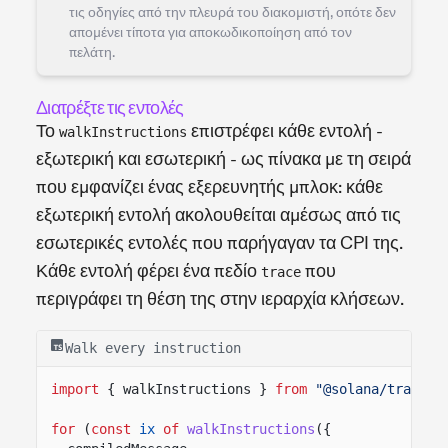
τις οδηγίες από την πλευρά του διακομιστή, οπότε δεν
απομένει τίποτα για αποκωδικοποίηση από τον
πελάτη.
Διατρέξτε τις εντολές
Το
επιστρέφει κάθε εντολή -
walkInstructions
εξωτερική και εσωτερική - ως πίνακα με τη σειρά
που εμφανίζει ένας εξερευνητής μπλοκ: κάθε
εξωτερική εντολή ακολουθείται αμέσως από τις
εσωτερικές εντολές που παρήγαγαν τα CPI της.
Κάθε εντολή φέρει ένα πεδίο
που
trace
περιγράφει τη θέση της στην ιεραρχία κλήσεων.
Walk every instruction
import
{ walkInstructions }
from
"@solana/transac
for
(
const
ix
of
walkInstructions
({