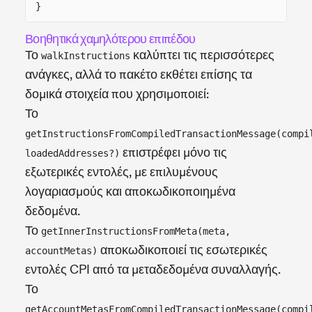
}
Βοηθητικά χαμηλότερου επιπέδου
Το
καλύπτει τις περισσότερες
walkInstructions
ανάγκες, αλλά το πακέτο εκθέτει επίσης τα
δομικά στοιχεία που χρησιμοποιεί:
Το
getInstructionsFromCompiledTransactionMessage(compi
επιστρέφει μόνο τις
loadedAddresses?)
εξωτερικές εντολές, με επιλυμένους
λογαριασμούς και αποκωδικοποιημένα
δεδομένα.
Το
getInnerInstructionsFromMeta(meta,
αποκωδικοποιεί τις εσωτερικές
accountMetas)
εντολές CPI από τα μεταδεδομένα συναλλαγής.
Το
getAccountMetasFromCompiledTransactionMessage(compi