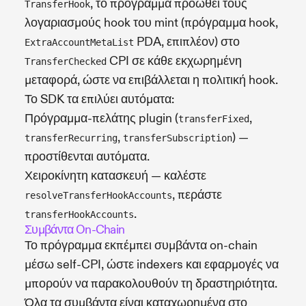
, το πρόγραμμα προωθεί τους
TransferHook
λογαριασμούς hook του mint (πρόγραμμα hook,
PDA, επιπλέον) στο
ExtraAccountMetaList
CPI σε κάθε εκχωρημένη
TransferChecked
μεταφορά, ώστε να επιβάλλεται η πολιτική hook.
Το SDK τα επιλύει αυτόματα:
Πρόγραμμα-πελάτης plugin (
,
transferFixed
,
) —
transferRecurring
transferSubscription
προστίθενται αυτόματα.
Χειροκίνητη κατασκευή — καλέστε
, περάστε
resolveTransferHookAccounts
.
transferHookAccounts
Συμβάντα On-Chain
Το πρόγραμμα εκπέμπει συμβάντα on-chain
μέσω self-CPI, ώστε indexers και εφαρμογές να
μπορούν να παρακολουθούν τη δραστηριότητα.
Όλα τα συμβάντα είναι καταχωρημένα στο