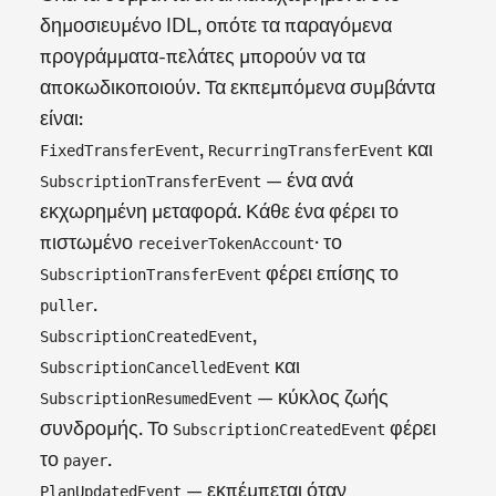
δημοσιευμένο IDL, οπότε τα παραγόμενα
προγράμματα-πελάτες μπορούν να τα
αποκωδικοποιούν. Τα εκπεμπόμενα συμβάντα
είναι:
,
και
FixedTransferEvent
RecurringTransferEvent
— ένα ανά
SubscriptionTransferEvent
εκχωρημένη μεταφορά. Κάθε ένα φέρει το
πιστωμένο
· το
receiverTokenAccount
φέρει επίσης το
SubscriptionTransferEvent
.
puller
,
SubscriptionCreatedEvent
και
SubscriptionCancelledEvent
— κύκλος ζωής
SubscriptionResumedEvent
συνδρομής. Το
φέρει
SubscriptionCreatedEvent
το
.
payer
— εκπέμπεται όταν
PlanUpdatedEvent