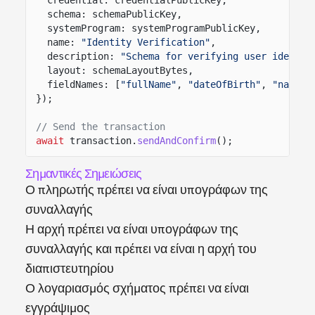
schema: schemaPublicKey,
systemProgram: systemProgramPublicKey,
name:
"Identity Verification"
,
description:
"Schema for verifying user identit
layout: schemaLayoutBytes,
fieldNames: [
"fullName"
,
"dateOfBirth"
,
"nation
});
// Send the transaction
await
transaction.
sendAndConfirm
();
Σημαντικές Σημειώσεις
Ο πληρωτής πρέπει να είναι υπογράφων της
συναλλαγής
Η αρχή πρέπει να είναι υπογράφων της
συναλλαγής και πρέπει να είναι η αρχή του
διαπιστευτηρίου
Ο λογαριασμός σχήματος πρέπει να είναι
εγγράψιμος