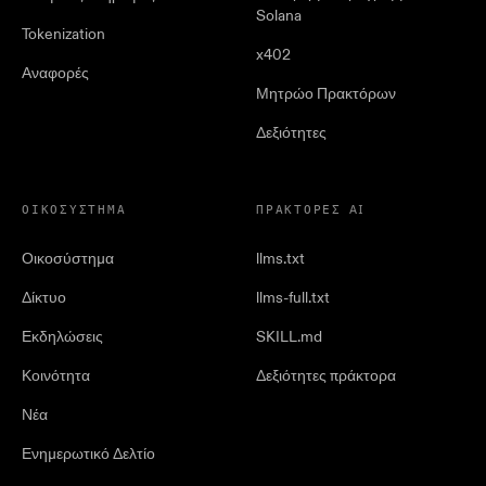
Solana
Tokenization
x402
Αναφορές
Μητρώο Πρακτόρων
Δεξιότητες
ΟΙΚΟΣΎΣΤΗΜΑ
ΠΡΆΚΤΟΡΕΣ AI
Οικοσύστημα
llms.txt
Δίκτυο
llms-full.txt
Εκδηλώσεις
SKILL.md
Κοινότητα
Δεξιότητες πράκτορα
Νέα
Ενημερωτικό Δελτίο