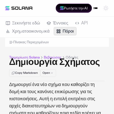
Ρωτήστε την AI
Ξεκινήστε εδώ
Έννοιες
API
Χρηματοοικονομικά
Πόροι
Πίνακας Περιεχομένων
Τεκμηρίωση Solana
Βεβαιώσεις
Οδηγίες
Δημιουργία Σχήματος
Copy Markdown
Open
Δημιουργεί ένα νέο σχήμα που καθορίζει τη
δομή και τους κανόνες επικύρωσης για τις
πιστοποιήσεις. Αυτή η εντολή επιτρέπει στις
αρχές διαπιστευτηρίων να δημιουργούν
σχήματα που καθορίζουν ποια πεδία πρέπει να