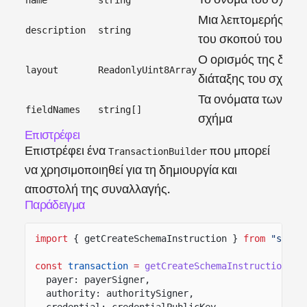
Μια λεπτομερής πε
description
string
του σκοπού του σχή
Ο ορισμός της δυαδ
layout
ReadonlyUint8Array
διάταξης του σχήμα
Τα ονόματα των πεδ
fieldNames
string[]
σχήμα
Επιστρέφει
Επιστρέφει ένα
που μπορεί
TransactionBuilder
να χρησιμοποιηθεί για τη δημιουργία και
αποστολή της συναλλαγής.
Παράδειγμα
import
{ getCreateSchemaInstruction }
from
"sas-l
const
transaction
=
getCreateSchemaInstruction
({
payer: payerSigner,
authority: authoritySigner,
credential: credentialPublicKey,