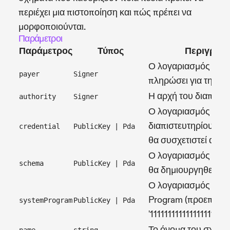
περιέχει μια πιστοποίηση και πώς πρέπει να
μορφοποιούνται.
Παράμετροι
Παράμετρος
Τύπος
Περιγραφ
Ο λογαριασμός που
payer
Signer
πληρώσει για τη συ
Η αρχή του διαπιστε
authority
Signer
Ο λογαριασμός
διαπιστευτηρίου με 
credential
PublicKey | Pda
θα συσχετιστεί αυτό
Ο λογαριασμός σχή
schema
PublicKey | Pda
θα δημιουργηθεί
Ο λογαριασμός Sys
Program (προεπιλο
systemProgram
PublicKey | Pda
'1111111111111111111111
Το όνομα του σχήμα
name
string