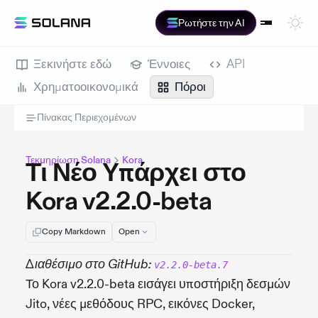
Ρωτήστε την AI
Ξεκινήστε εδώ
Έννοιες
API
Χρηματοοικονομικά
Πόροι
Πίνακας Περιεχομένων
Τεκμηρίωση Solana
Kora
Τι Νέο Υπάρχει στο
Kora v2.2.0-beta
Copy Markdown
Open
Διαθέσιμο στο GitHub:
v2.2.0-beta.7
Το Kora v2.2.0-beta εισάγει υποστήριξη δεσμών
Jito, νέες μεθόδους RPC, εικόνες Docker,