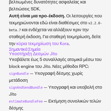
βελτιωμένες δυνατότητες ασφαλείας και
βελτιώσεις SDK.
Αυτή είναι μια προ-έκδοση.
Οι λειτουργίες που
τεκμηριώνονται εδώ είναι διαθέσιμες στο
v2.2.0-
και ενδέχεται να αλλάξουν πριν την
beta.7
σταθερή έκδοση. Για σταθερή τεκμηρίωση, δείτε
την
κύρια τεκμηρίωση του Kora
.
Σημαντικά Σημεία
Υποστήριξη Δεσμών Jito
Υποβάλετε έως 5 συναλλαγές ατομικά μέσω του
block engine του Jito. Νέες μέθοδοι RPC:
— Υπογραφή δέσμης χωρίς
signBundle
μετάδοση
— Υπογραφή και υποβολή στο
signAndSendBundle
Jito
— Εκτίμηση συνολικών τελών
estimateBundleFee
δέσμης