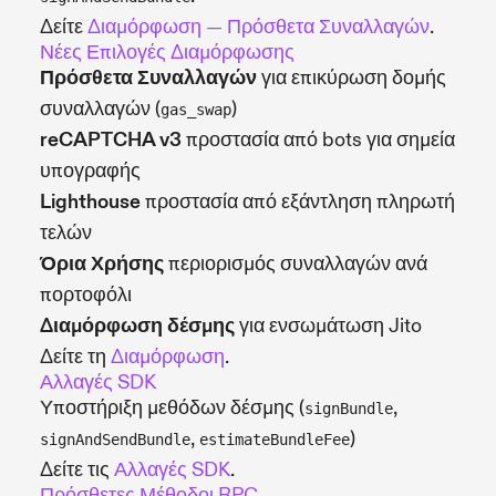
Δείτε
Διαμόρφωση — Πρόσθετα Συναλλαγών
.
Νέες Επιλογές Διαμόρφωσης
Πρόσθετα Συναλλαγών
για επικύρωση δομής
συναλλαγών (
)
gas_swap
reCAPTCHA v3
προστασία από bots για σημεία
υπογραφής
Lighthouse
προστασία από εξάντληση πληρωτή
τελών
Όρια Χρήσης
περιορισμός συναλλαγών ανά
πορτοφόλι
Διαμόρφωση δέσμης
για ενσωμάτωση Jito
Δείτε τη
Διαμόρφωση
.
Αλλαγές SDK
Υποστήριξη μεθόδων δέσμης (
,
signBundle
,
)
signAndSendBundle
estimateBundleFee
Δείτε τις
Αλλαγές SDK
.
Πρόσθετες Μέθοδοι RPC