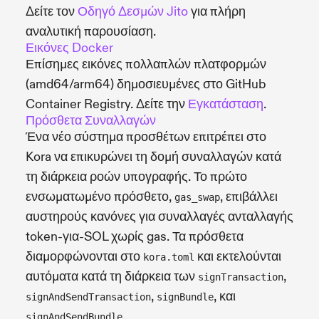
Δείτε τον
Οδηγό Δεσμών Jito
για πλήρη
αναλυτική παρουσίαση.
Εικόνες Docker
Επίσημες εικόνες πολλαπλών πλατφορμών
(amd64/arm64) δημοσιευμένες στο GitHub
Container Registry. Δείτε την
Εγκατάσταση
.
Πρόσθετα Συναλλαγών
Ένα νέο σύστημα προσθέτων επιτρέπει στο
Kora να επικυρώνει τη δομή συναλλαγών κατά
τη διάρκεια ροών υπογραφής. Το πρώτο
ενσωματωμένο πρόσθετο,
, επιβάλλει
gas_swap
αυστηρούς κανόνες για συναλλαγές ανταλλαγής
token-για-SOL χωρίς gas. Τα πρόσθετα
διαμορφώνονται στο
και εκτελούνται
kora.toml
αυτόματα κατά τη διάρκεια των
,
signTransaction
,
, και
signAndSendTransaction
signBundle
.
signAndSendBundle