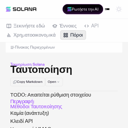
Ρωτήστε την AI
Ξεκινήστε εδώ
Έννοιες
API
Χρηματοοικονομικά
Πόροι
Πίνακας Περιεχομένων
Τεκμηρίωση Solana
Ταυτοποίηση
Copy Markdown
Open
ΤΟDO: Απαιτείται ρύθμιση στοιχείου
Περιγραφή:
Μέθοδοι Ταυτοποίησης
Καμία (ανάπτυξη)
Κλειδί API