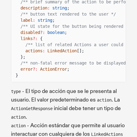
/** brief summary of the action to be performed
description
:
string
;
/** button text rendered to the user */
label
:
string
;
/** UI state for the button being rendered to t
disabled
?:
boolean
;
links
?:
{
/** list of related Actions a user could perf
actions
:
LinkedAction
[];
};
/** non-fatal error message to be displayed to 
error
?:
ActionError
;
}
- El tipo de acción que se le presenta al
type
usuario. El valor predeterminado es
. La
action
inicial debe tener un tipo de
ActionGetResponse
.
action
- Acción estándar que permite al usuario
action
interactuar con cualquiera de los
LinkedActions