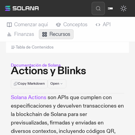
Comenzar aquí
Conceptos
API
Finanzas
Recursos
Tabla de Contenidos
Documentación de Solana
Actions y Blinks
Copy Markdown
Open
Solana Actions
son APIs que cumplen con
especificaciones y devuelven transacciones en
la blockchain de Solana para ser
previsualizadas, firmadas y enviadas en
diversos contextos, incluyendo códigos QR,