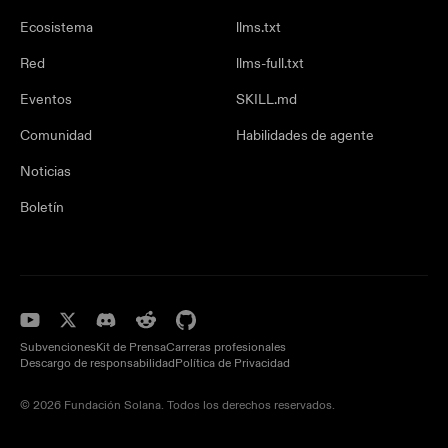
Ecosistema
llms.txt
Red
llms-full.txt
Eventos
SKILL.md
Comunidad
Habilidades de agente
Noticias
Boletín
Subvenciones
Kit de Prensa
Carreras profesionales
Descargo de responsabilidad
Política de Privacidad
© 2026 Fundación Solana. Todos los derechos reservados.