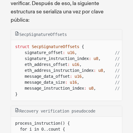
verificar. Después de eso, la siguiente
estructura se serializa una vez por clave
pública:
SecpSignatureOffsets
struct
SecpSignatureOffsets
{
signature_offset
:
u16
,
// offs
signature_instruction_index
:
u8
,
// inst
eth_address_offset
:
u16
,
// offs
eth_address_instruction_index
:
u8
,
// inst
message_data_offset
:
u16
,
// offs
message_data_size
:
u16
,
// size
message_instruction_index
:
u8
,
// inst
}
Recovery verification pseudocode
process_instruction() {
for i in 0..count {