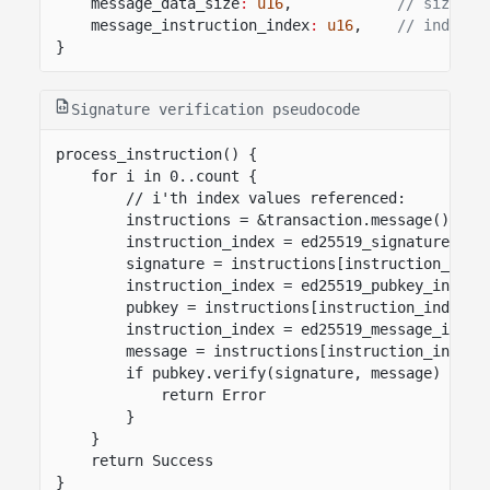
message_data_size
:
u16
,
// size of
message_instruction_index
:
u16
,
// index o
}
Signature verification pseudocode
process_instruction() {
for i in 0..count {
// i'th index values referenced:
instructions = &transaction.message().ins
instruction_index = ed25519_signature_ins
signature = instructions[instruction_inde
instruction_index = ed25519_pubkey_instru
pubkey = instructions[instruction_index].
instruction_index = ed25519_message_instr
message = instructions[instruction_index]
if pubkey.verify(signature, message) != S
return Error
}
}
return Success
}