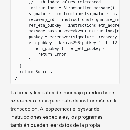
// i'th index values referenced:
instructions = &transaction.message().instr
signature = instructions[signature_instruct
recovery_id = instructions[signature_instru
ref_eth_pubkey = instructions[eth_address_i
message_hash = keccak256(instructions[messa
pubkey = ecrecover(signature, recovery_id, 
eth_pubkey = keccak256(pubkey[1..])[12..]
if eth_pubkey != ref_eth_pubkey {
return Error
}
}
return Success
}
La firma y los datos del mensaje pueden hacer
referencia a cualquier dato de instrucción en la
transacción. Al especificar el sysvar de
instrucciones especiales, los programas
también pueden leer datos de la propia