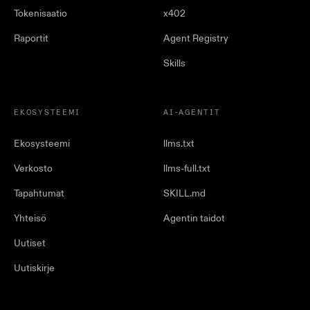
Tokenisaatio
x402
Raportit
Agent Registry
Skills
EKOSYSTEEMI
AI-AGENTIT
Ekosysteemi
llms.txt
Verkosto
llms-full.txt
Tapahtumat
SKILL.md
Yhteisö
Agentin taidot
Uutiset
Uutiskirje