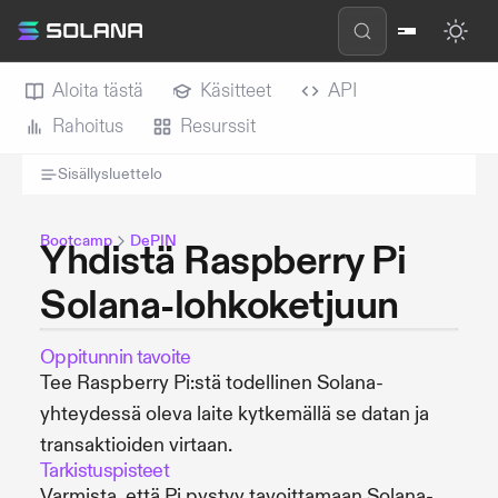
Aloita tästä
Käsitteet
API
Rahoitus
Resurssit
Sisällysluettelo
Bootcamp
DePIN
Yhdistä Raspberry Pi
Solana-lohkoketjuun
Oppitunnin tavoite
Tee Raspberry Pi:stä todellinen Solana-
yhteydessä oleva laite kytkemällä se datan ja
transaktioiden virtaan.
Tarkistuspisteet
Varmista, että Pi pystyy tavoittamaan Solana-