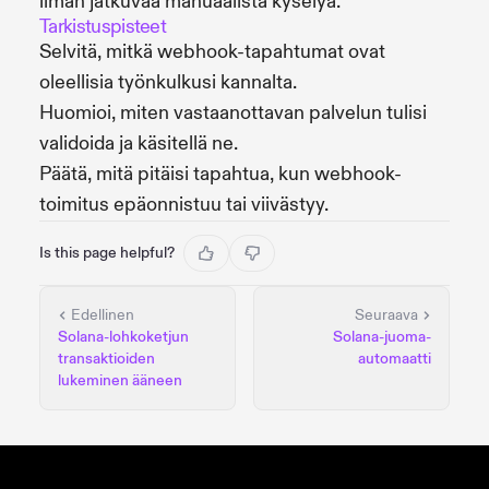
ilman jatkuvaa manuaalista kyselyä.
Tarkistuspisteet
Selvitä, mitkä webhook-tapahtumat ovat
oleellisia työnkulkusi kannalta.
Huomioi, miten vastaanottavan palvelun tulisi
validoida ja käsitellä ne.
Päätä, mitä pitäisi tapahtua, kun webhook-
toimitus epäonnistuu tai viivästyy.
Is this page helpful?
Edellinen
Seuraava
Solana-lohkoketjun
Solana-juoma-
transaktioiden
automaatti
lukeminen ääneen