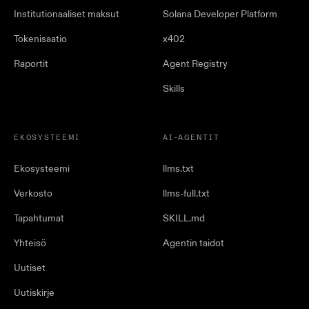
Institutionaaliset maksut
Solana Developer Platform
Tokenisaatio
x402
Raportit
Agent Registry
Skills
EKOSYSTEEMI
AI-AGENTIT
Ekosysteemi
llms.txt
Verkosto
llms-full.txt
Tapahtumat
SKILL.md
Yhteisö
Agentin taidot
Uutiset
Uutiskirje