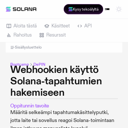
Kysy tekoälyltä
Aloita tästä
Käsitteet
API
Rahoitus
Resurssit
Sisällysluettelo
Bootcamp
DePIN
Webhookien käyttö
Solana-tapahtumien
hakemiseen
Oppitunnin tavoite
Määritä selkeämpi tapahtumakäsittelyputki,
jotta laite tai sovellus reagoi Solana-toimintaan