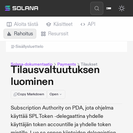
Aloita tästä
Käsitteet
API
Rahoitus
Resurssit
Sisällysluettelo
Solana-dokumentaatio
Payments
Tilaukset
Tilausvaltuutuksen
luominen
Copy Markdown
Open
Subscription Authority on PDA, jota ohjelma
käyttää SPL Token -delegaattina yhdelle
käyttäjän token accountille ja yhdelle token
mintille. Luo se ennen kiinteiden delegointien,