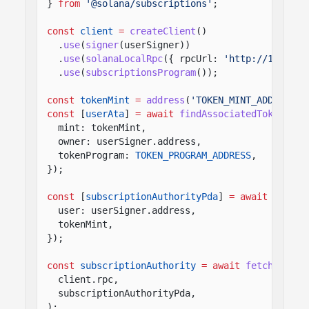
}
from
'@solana/subscriptions'
;
const
client
=
createClient
()
.
use
(
signer
(userSigner))
.
use
(
solanaLocalRpc
({ rpcUrl:
'http://127.0.0
.
use
(
subscriptionsProgram
());
const
tokenMint
=
address
(
'TOKEN_MINT_ADDRESS_H
const
[
userAta
]
= await
findAssociatedTokenPda
(
mint: tokenMint,
owner: userSigner.address,
tokenProgram:
TOKEN_PROGRAM_ADDRESS
,
});
const
[
subscriptionAuthorityPda
]
= await
findSu
user: userSigner.address,
tokenMint,
});
const
subscriptionAuthority
= await
fetchMaybeS
client.rpc,
subscriptionAuthorityPda,
);