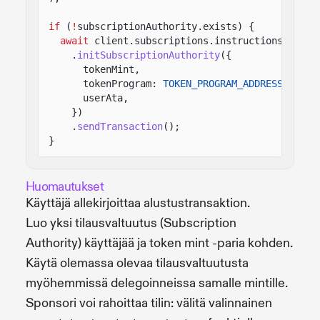
if
(
!
subscriptionAuthority.exists) {
await
client.subscriptions.instructions
.
initSubscriptionAuthority
({
tokenMint,
tokenProgram:
TOKEN_PROGRAM_ADDRESS
,
userAta,
})
.
sendTransaction
();
}
Huomautukset
Käyttäjä allekirjoittaa alustustransaktion.
Luo yksi tilausvaltuutus (Subscription
Authority) käyttäjää ja token mint -paria kohden.
Käytä olemassa olevaa tilausvaltuutusta
myöhemmissä delegoinneissa samalle mintille.
Sponsori voi rahoittaa tilin: välitä valinnainen