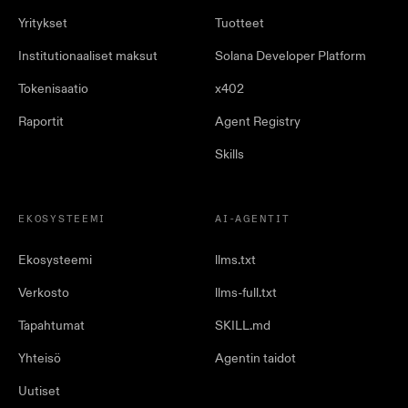
Yritykset
Tuotteet
Institutionaaliset maksut
Solana Developer Platform
Tokenisaatio
x402
Raportit
Agent Registry
Skills
EKOSYSTEEMI
AI-AGENTIT
Ekosysteemi
llms.txt
Verkosto
llms-full.txt
Tapahtumat
SKILL.md
Yhteisö
Agentin taidot
Uutiset