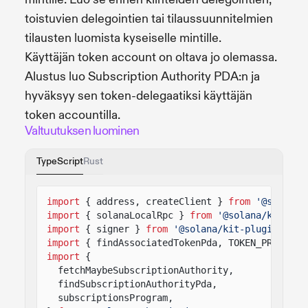
toistuvien delegointien tai tilaussuunnitelmien
tilausten luomista kyseiselle mintille.
Käyttäjän token account on oltava jo olemassa.
Alustus luo Subscription Authority PDA:n ja
hyväksyy sen token-delegaatiksi käyttäjän
token accountilla.
Valtuutuksen luominen
TypeScript
Rust
import
{ address, createClient }
from
'@solana/
import
{ solanaLocalRpc }
from
'@solana/kit-plu
import
{ signer }
from
'@solana/kit-plugin-sign
import
{ findAssociatedTokenPda, TOKEN_PROGRAM_
import
{
fetchMaybeSubscriptionAuthority,
findSubscriptionAuthorityPda,
subscriptionsProgram,