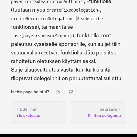
-funktiolle
payer
initSubscriptionAuthority
(tuetaan myös
-,
createFixedDelegation
- ja
-
createRecurringDelegation
subscribe
funktioissa), tai määritä se
-funktiolla. rent
.use(payer(sponsorSigner))
palautuu kyseiselle sponsorille, kun suljet tilin
vastaavalla
-funktiolla. Jätä pois itse
receiver
rahoitetun oletuksen käyttämiseksi.
Sulje tilausvaltuutus vasta, kun kaikki siitä
riippuvat delegoinnit on peruutettu tai suljettu.
Is this page helpful?
Edellinen
Seuraava
Yleiskatsaus
Kiinteä delegointi