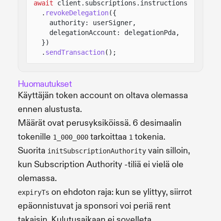
await
client.subscriptions.instructions
.
revokeDelegation
({
authority: userSigner,
delegationAccount: delegationPda,
})
.
sendTransaction
();
Huomautukset
Käyttäjän token account on oltava olemassa
ennen alustusta.
Määrät ovat perusyksiköissä. 6 desimaalin
tokenille
tarkoittaa
tokenia.
1_000_000
1
Suorita
vain silloin,
initSubscriptionAuthority
kun Subscription Authority -tiliä ei vielä ole
olemassa.
on ehdoton raja: kun se ylittyy, siirrot
expiryTs
epäonnistuvat ja sponsori voi periä rent
takaisin. Kulutusaikaan ei sovelleta