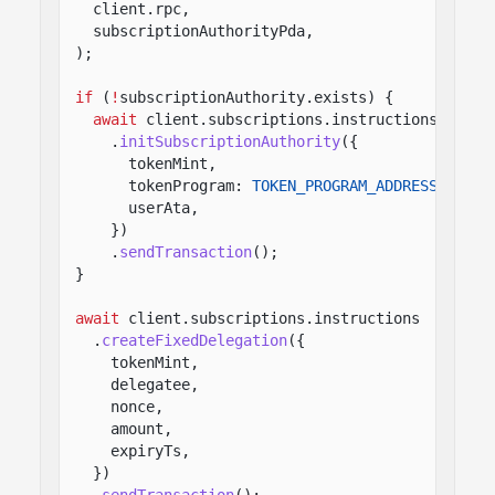
client.rpc,
subscriptionAuthorityPda,
);
if
(
!
subscriptionAuthority.exists) {
await
client.subscriptions.instructions
.
initSubscriptionAuthority
({
tokenMint,
tokenProgram:
TOKEN_PROGRAM_ADDRESS
,
userAta,
})
.
sendTransaction
();
}
await
client.subscriptions.instructions
.
createFixedDelegation
({
tokenMint,
delegatee,
nonce,
amount,
expiryTs,
})
.
sendTransaction
();