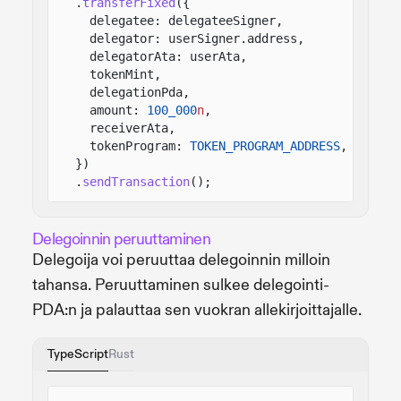
.
transferFixed
({
delegatee: delegateeSigner,
delegator: userSigner.address,
delegatorAta: userAta,
tokenMint,
delegationPda,
amount:
100_000
n
,
receiverAta,
tokenProgram:
TOKEN_PROGRAM_ADDRESS
,
})
.
sendTransaction
();
Delegoinnin peruuttaminen
Delegoija voi peruuttaa delegoinnin milloin
tahansa. Peruuttaminen sulkee delegointi-
PDA:n ja palauttaa sen vuokran allekirjoittajalle.
TypeScript
Rust