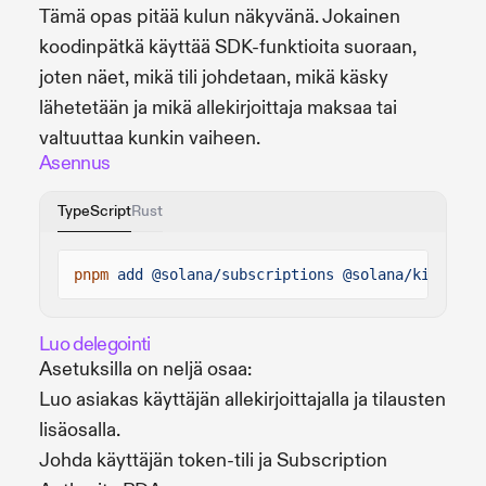
Tämä opas pitää kulun näkyvänä. Jokainen
koodinpätkä käyttää SDK-funktioita suoraan,
joten näet, mikä tili johdetaan, mikä käsky
lähetetään ja mikä allekirjoittaja maksaa tai
valtuuttaa kunkin vaiheen.
Asennus
TypeScript
Rust
pnpm
add @solana/subscriptions @solana/kit @sol
Luo delegointi
Asetuksilla on neljä osaa:
Luo asiakas käyttäjän allekirjoittajalla ja tilausten
lisäosalla.
Johda käyttäjän token-tili ja Subscription