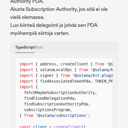
Authority PDA.
Alusta Subscription Authority, jos sitä ei ole
vielä olemassa.
Luo kiinteä delegointi ja johda sen PDA
myöhempiä siirtoja varten.
TypeScript
Rust
import
{ address, createClient }
from
'@solana/
import
{ solanaLocalRpc }
from
'@solana/kit-plu
import
{ signer }
from
'@solana/kit-plugin-sign
import
{ findAssociatedTokenPda, TOKEN_PROGRAM_
import
{
fetchMaybeSubscriptionAuthority,
findFixedDelegationPda,
findSubscriptionAuthorityPda,
subscriptionsProgram,
}
from
'@solana/subscriptions'
;
const
client
=
createClient
()