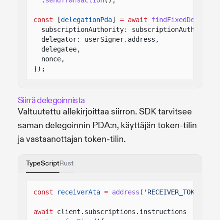
const
[
delegationPda
]
= await
findFixedDelegati
subscriptionAuthority: subscriptionAuthorityP
delegator: userSigner.address,
delegatee,
nonce,
});
Siirrä delegoinnista
Valtuutettu allekirjoittaa siirron. SDK tarvitsee
saman delegoinnin PDA:n, käyttäjän token-tilin
ja vastaanottajan token-tilin.
TypeScript
Rust
const
receiverAta
=
address
(
'RECEIVER_TOKEN_ACC
await
client.subscriptions.instructions