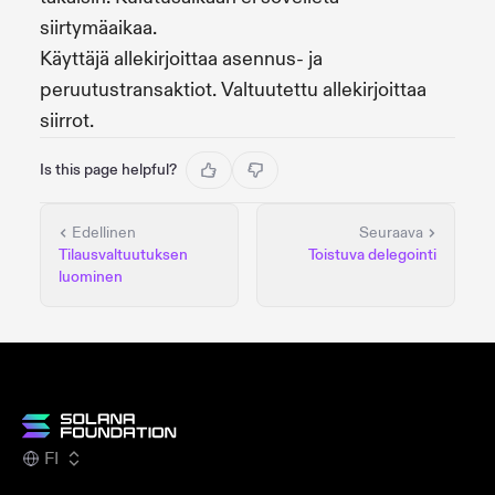
siirtymäaikaa.
Käyttäjä allekirjoittaa asennus- ja
peruutustransaktiot. Valtuutettu allekirjoittaa
siirrot.
Is this page helpful?
Edellinen
Seuraava
Tilausvaltuutuksen
Toistuva delegointi
luominen
FI