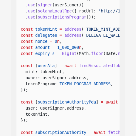
.
use
(
signer
(userSigner))
.
use
(
solanaLocalRpc
({ rpcUrl:
'http://127.0.0
.
use
(
subscriptionsProgram
());
const
tokenMint
=
address
(
'TOKEN_MINT_ADDRESS_H
const
delegatee
=
address
(
'DELEGATEE_WALLET_ADD
const
nonce
=
0
n
;
const
amount
=
1_000_000
n
;
const
expiryTs
=
BigInt
(Math.
floor
(Date.
now
()
/
const
[
userAta
]
= await
findAssociatedTokenPda
(
mint: tokenMint,
owner: userSigner.address,
tokenProgram:
TOKEN_PROGRAM_ADDRESS
,
});
const
[
subscriptionAuthorityPda
]
= await
findSu
user: userSigner.address,
tokenMint,
});
const
subscriptionAuthority
= await
fetchMaybeS