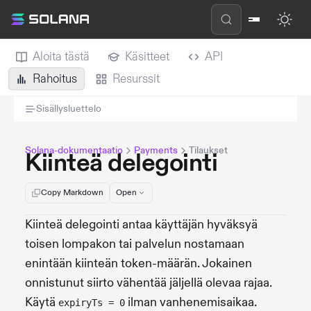
Aloita tästä
Käsitteet
API
Rahoitus
Resurssit
Sisällysluettelo
Solana-dokumentaatio
Payments
Tilaukset
Kiinteä delegointi
Copy Markdown
Open
Kiinteä delegointi antaa käyttäjän hyväksyä
toisen lompakon tai palvelun nostamaan
enintään kiinteän token-määrän. Jokainen
onnistunut siirto vähentää jäljellä olevaa rajaa.
Käytä
ilman vanhenemisaikaa.
expiryTs = 0