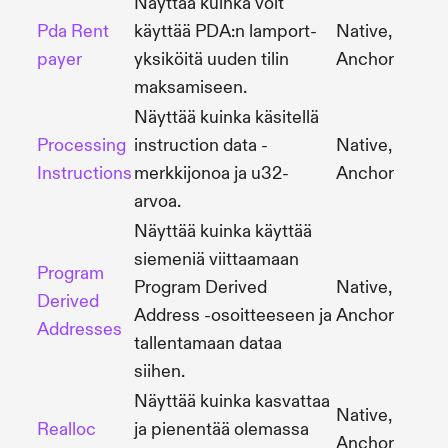
Näyttää kuinka voit
Pda Rent
käyttää PDA:n lamport-
Native,
payer
yksiköitä uuden tilin
Anchor
maksamiseen.
Näyttää kuinka käsitellä
Processing
instruction data -
Native,
Instructions
merkkijonoa ja u32-
Anchor
arvoa.
Näyttää kuinka käyttää
siemeniä viittaamaan
Program
Program Derived
Native,
Derived
Address -osoitteeseen ja
Anchor
Addresses
tallentamaan dataa
siihen.
Näyttää kuinka kasvattaa
Native,
Realloc
ja pienentää olemassa
Anchor