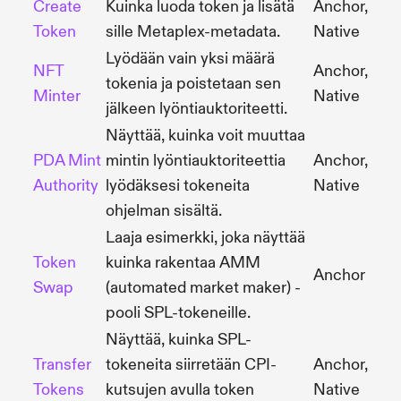
Create
Kuinka luoda token ja lisätä
Anchor,
Token
sille Metaplex-metadata.
Native
Lyödään vain yksi määrä
NFT
Anchor,
tokenia ja poistetaan sen
Minter
Native
jälkeen lyöntiauktoriteetti.
Näyttää, kuinka voit muuttaa
PDA Mint
mintin lyöntiauktoriteettia
Anchor,
Authority
lyödäksesi tokeneita
Native
ohjelman sisältä.
Laaja esimerkki, joka näyttää
Token
kuinka rakentaa AMM
Anchor
Swap
(automated market maker) -
pooli SPL-tokeneille.
Näyttää, kuinka SPL-
Transfer
tokeneita siirretään CPI-
Anchor,
Tokens
kutsujen avulla token
Native