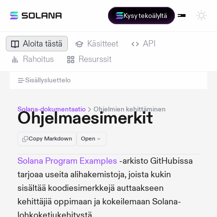
Kysy tekoälyltä
Aloita tästä
Käsitteet
API
Rahoitus
Resurssit
Sisällysluettelo
Solana-dokumentaatio
Ohjelmien kehittäminen
Ohjelmaesimerkit
Copy Markdown
Open
Solana Program Examples
-arkisto GitHubissa
tarjoaa useita alihakemistoja, joista kukin
sisältää koodiesimerkkejä auttaakseen
kehittäjiä oppimaan ja kokeilemaan Solana-
lohkoketjukehitystä.