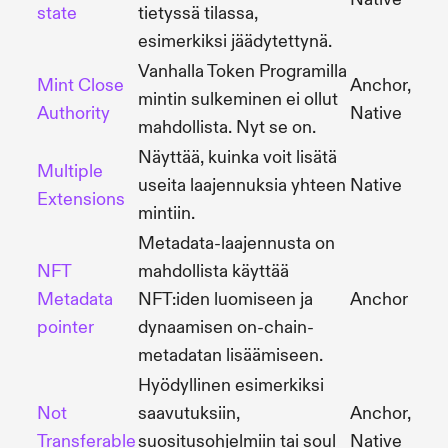
state
tietyssä tilassa,
esimerkiksi jäädytettynä.
Vanhalla Token Programilla
Mint Close
Anchor,
mintin sulkeminen ei ollut
Authority
Native
mahdollista. Nyt se on.
Näyttää, kuinka voit lisätä
Multiple
useita laajennuksia yhteen
Native
Extensions
mintiin.
Metadata-laajennusta on
NFT
mahdollista käyttää
Metadata
NFT:iden luomiseen ja
Anchor
pointer
dynaamisen on-chain-
metadatan lisäämiseen.
Hyödyllinen esimerkiksi
Not
saavutuksiin,
Anchor,
Transferable
suositusohjelmiin tai soul
Native