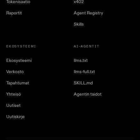
Tokenisaatio
x402
Raportit
Agent Registry
Skills
EKOSYSTEEMI
AI-AGENTIT
Ekosysteemi
llms.txt
Verkosto
llms-full.txt
Tapahtumat
SKILL.md
Yhteisö
Agentin taidot
Uutiset
Uutiskirje