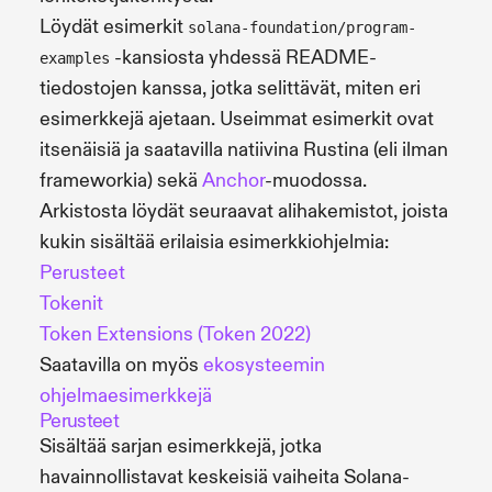
Löydät esimerkit
solana-foundation/program-
-kansiosta yhdessä README-
examples
tiedostojen kanssa, jotka selittävät, miten eri
esimerkkejä ajetaan. Useimmat esimerkit ovat
itsenäisiä ja saatavilla natiivina Rustina (eli ilman
frameworkia) sekä
Anchor
-muodossa.
Arkistosta löydät seuraavat alihakemistot, joista
kukin sisältää erilaisia esimerkkiohjelmia:
Perusteet
Tokenit
Token Extensions (Token 2022)
Saatavilla on myös
ekosysteemin
ohjelmaesimerkkejä
Perusteet
Sisältää sarjan esimerkkejä, jotka
havainnollistavat keskeisiä vaiheita Solana-