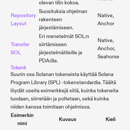
olevan tilin kokoa.
Suosituksia ohjelman
Repository
Native,
rakenteen
Layout
Anchor
järjestämiseen.
Eri menetelmät SOL:n
Native,
Transfer
siirtämiseen
Anchor,
SOL
järjestelmätileille ja
Seahorse
PDA:ille.
Tokenit
Suurin osa Solanan tokeneista käyttää Solana
Program Library (SPL) -tokenstandardia. Täältä
löydät useita esimerkkejä siitä, kuinka tokeneita
luodaan, siirretään ja poltetaan, sekä kuinka
niiden kanssa toimitaan ohjelmissa.
Esimerkin
Kuvaus
Kieli
nimi