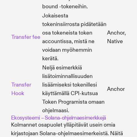
bound -tokeneihin.
Jokaisesta
tokeninsiirrosta pidätetään
osa tokeneista token
Anchor,
Transfer fee
accountissa, mistä ne
Native
voidaan myöhemmin
kerätä.
Neljä esimerkkiä
lisätoiminnallisuuden
Transfer
lisäämiseksi tokenillesi
Anchor
Hook
käyttämällä CPI-kutsua
Token Programista omaan
ohjelmaasi.
Ekosysteemi – Solana-ohjelmaesimerkkejä
Kolmannet osapuolet ylläpitävät usein omia
kirjastojaan Solana-ohjelmaesimerkeistä. Näitä