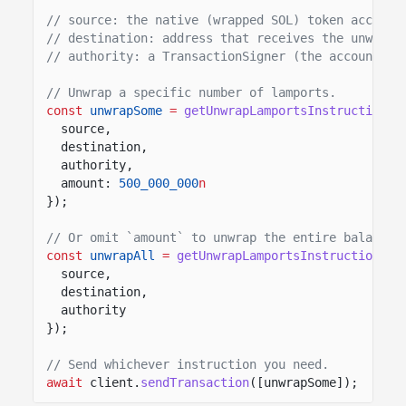
// source: the native (wrapped SOL) token account
// destination: address that receives the unwrapp
// authority: a TransactionSigner (the account ow
// Unwrap a specific number of lamports.
const
unwrapSome
=
getUnwrapLamportsInstruction
({
source,
destination,
authority,
amount:
500_000_000
n
});
// Or omit `amount` to unwrap the entire balance.
const
unwrapAll
=
getUnwrapLamportsInstruction
({
source,
destination,
authority
});
// Send whichever instruction you need.
await
client.
sendTransaction
([unwrapSome]);