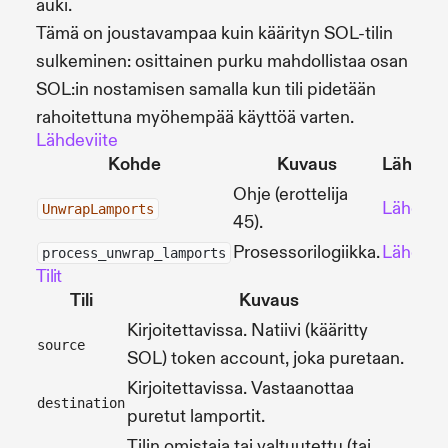
auki.
Tämä on joustavampaa kuin käärityn SOL-tilin
sulkeminen: osittainen purku mahdollistaa osan
SOL:in nostamisen samalla kun tili pidetään
rahoitettuna myöhempää käyttöä varten.
Lähdeviite
Kohde
Kuvaus
Lähde
Ohje (erottelija
Lähde
UnwrapLamports
45).
Prosessorilogiikka.
Lähde
process_unwrap_lamports
Tilit
Tili
Kuvaus
Kirjoitettavissa. Natiivi (kääritty
source
SOL) token account, joka puretaan.
Kirjoitettavissa. Vastaanottaa
destination
puretut lamportit.
Tilin omistaja tai valtuutettu (tai