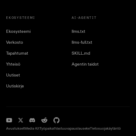
EKOSYSTEEMI
AI-AGENTIT
Ekosysteemi
llms.txt
Verkosto
llms-full.txt
Tapahtumat
SKILL.md
Yhteisö
Agentin taidot
Uutiset
Uutiskirje
Avustukset
Media Kit
Työpaikat
Vastuuvapauslauseke
Tietosuojakäytäntö