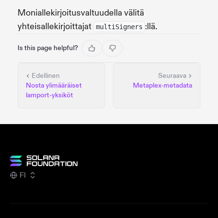
Moniallekirjoitusvaltuudella välitä
yhteisallekirjoittajat
:llä.
multiSigners
Is this page helpful?
Edellinen
Seuraava
Nosta ylimääräiset
Metaplex-metadata
lamport-yksiköt
FI