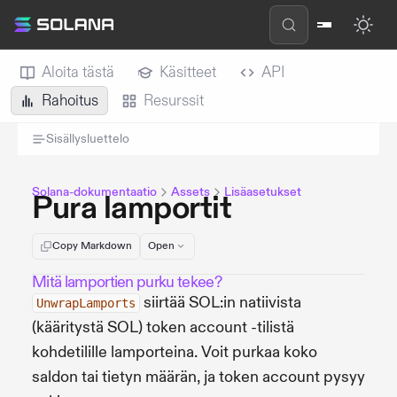
Aloita tästä
Käsitteet
API
Rahoitus
Resurssit
Sisällysluettelo
Solana-dokumentaatio
Assets
Lisäasetukset
Pura lamportit
Copy Markdown
Open
Mitä lamportien purku tekee?
siirtää SOL:in natiivista
UnwrapLamports
(kääritystä SOL) token account -tilistä
kohdetilille lamporteina. Voit purkaa koko
saldon tai tietyn määrän, ja token account pysyy