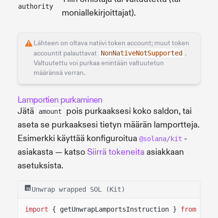
authority
moniallekirjoittajat).
Lähteen on oltava natiivi token account; muut token
accountit palauttavat
NonNativeNotSupported
.
Valtuutettu voi purkaa enintään valtuutetun
määränsä verran.
Lamportien purkaminen
Jätä
pois purkaaksesi koko saldon, tai
amount
aseta se purkaaksesi tietyn määrän lamportteja.
Esimerkki käyttää konfiguroitua
-
@solana/kit
asiakasta — katso
Siirrä tokeneita
asiakkaan
asetuksista.
Unwrap wrapped SOL (Kit)
import
{ getUnwrapLamportsInstruction }
from
"@so