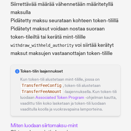
Siirrettävää määrää vähennetään määritetyllä
maksulla
Pidätetty maksu seurataan kohteen token-tilillä
Pidätetyt maksut voidaan nostaa suoraan
token-tileiltä tai kerätä mint-tilille
voi siirtää kerätyt
withdraw_withheld_authority
maksut maksujen vastaanottajan token-tilille
Token-tilin laajennukset
Kun token-tili alustetaan mint-tilille, jossa on
TransferFeeConfig
, token-tili alustetaan
TransferFeeAmount
-laajennuksella. Kun token-tili
luodaan
Associated Token Program
-ohjelman kautta,
vaadittu tilin koko lasketaan ja token-tili luodaan
vaaditulla koolla ja vuokravapaina lamporteina.
Miten luodaan siirtomaksu-mint