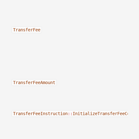
TransferFee
TransferFeeAmount
TransferFeeInstruction
::
InitializeTransferFeeConfi