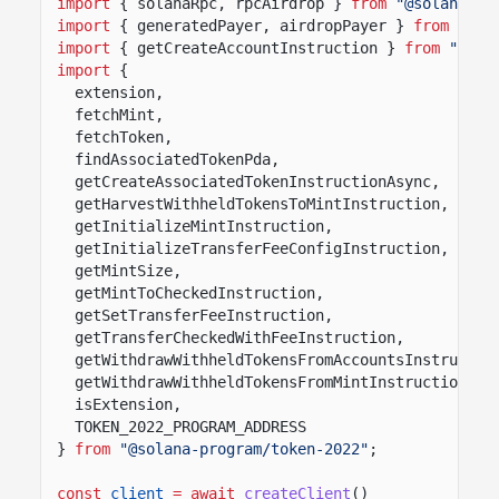
import
{ solanaRpc, rpcAirdrop }
from
"@solana/ki
import
{ generatedPayer, airdropPayer }
from
"@so
import
{ getCreateAccountInstruction }
from
"@sol
import
{
extension,
fetchMint,
fetchToken,
findAssociatedTokenPda,
getCreateAssociatedTokenInstructionAsync,
getHarvestWithheldTokensToMintInstruction,
getInitializeMintInstruction,
getInitializeTransferFeeConfigInstruction,
getMintSize,
getMintToCheckedInstruction,
getSetTransferFeeInstruction,
getTransferCheckedWithFeeInstruction,
getWithdrawWithheldTokensFromAccountsInstructio
getWithdrawWithheldTokensFromMintInstruction,
isExtension,
TOKEN_2022_PROGRAM_ADDRESS
}
from
"@solana-program/token-2022"
;
const
client
= await
createClient
()