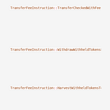
TransferFeeInstruction
::
TransferCheckedWithFee
TransferFeeInstruction
::
WithdrawWithheldTokensFrom
TransferFeeInstruction
::
HarvestWithheldTokensToMin