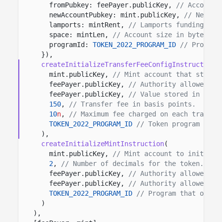
fromPubkey: feePayer.publicKey,
// Account 
newAccountPubkey: mint.publicKey,
// New mi
lamports: mintRent,
// Lamports funding the
space: mintLen,
// Account size in bytes fo
programId:
TOKEN_2022_PROGRAM_ID
// Program
}),
createInitializeTransferFeeConfigInstruction
(
mint.publicKey,
// Mint account that stores
feePayer.publicKey,
// Authority allowed to
feePayer.publicKey,
// Value stored in the 
150
,
// Transfer fee in basis points.
10
n
,
// Maximum fee charged on each transfe
TOKEN_2022_PROGRAM_ID
// Token program that
),
createInitializeMintInstruction
(
mint.publicKey,
// Mint account to initiali
2
,
// Number of decimals for the token.
feePayer.publicKey,
// Authority allowed to
feePayer.publicKey,
// Authority allowed to
TOKEN_2022_PROGRAM_ID
// Program that owns 
)
),