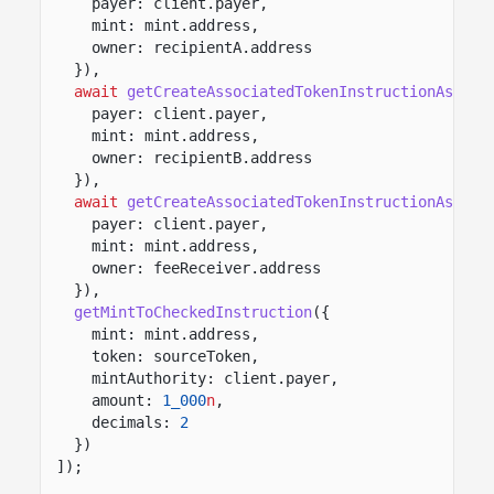
payer: client.payer,
mint: mint.address,
owner: recipientA.address
}),
await
getCreateAssociatedTokenInstructionAsync
(
payer: client.payer,
mint: mint.address,
owner: recipientB.address
}),
await
getCreateAssociatedTokenInstructionAsync
(
payer: client.payer,
mint: mint.address,
owner: feeReceiver.address
}),
getMintToCheckedInstruction
({
mint: mint.address,
token: sourceToken,
mintAuthority: client.payer,
amount:
1_000
n
,
decimals:
2
})
]);