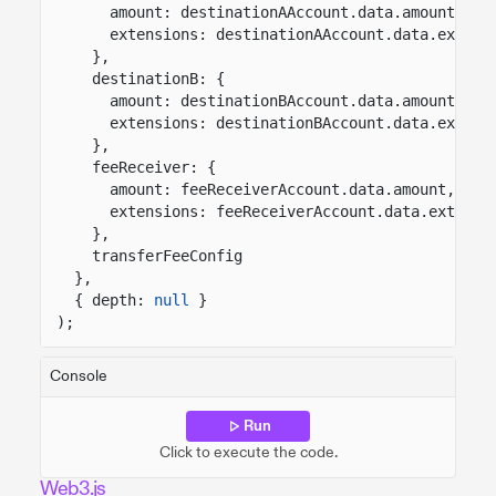
amount: destinationAAccount.data.amount,
extensions: destinationAAccount.data.extens
},
destinationB: {
amount: destinationBAccount.data.amount,
extensions: destinationBAccount.data.extens
},
feeReceiver: {
amount: feeReceiverAccount.data.amount,
extensions: feeReceiverAccount.data.extensi
},
transferFeeConfig
},
{ depth:
null
}
);
Console
Run
Click to execute the code.
Web3.js