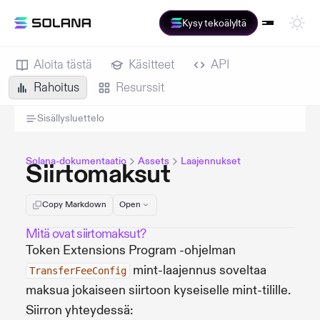
Kysy tekoälyltä
Aloita tästä
Käsitteet
API
Rahoitus
Resurssit
Sisällysluettelo
Solana-dokumentaatio
Assets
Laajennukset
Siirtomaksut
Copy Markdown
Open
Mitä ovat siirtomaksut?
Token Extensions Program -ohjelman
mint-laajennus soveltaa
TransferFeeConfig
maksua jokaiseen siirtoon kyseiselle mint-tilille.
Siirron yhteydessä: