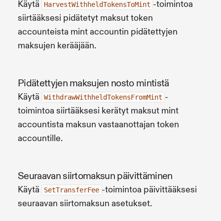
Käytä
-toimintoa
HarvestWithheldTokensToMint
siirtääksesi pidätetyt maksut token
accounteista mint accountin pidätettyjen
maksujen kerääjään.
Pidätettyjen maksujen nosto mintistä
Käytä
-
WithdrawWithheldTokensFromMint
toimintoa siirtääksesi kerätyt maksut mint
accountista maksun vastaanottajan token
accountille.
Seuraavan siirtomaksun päivittäminen
Käytä
-toimintoa päivittääksesi
SetTransferFee
seuraavan siirtomaksun asetukset.