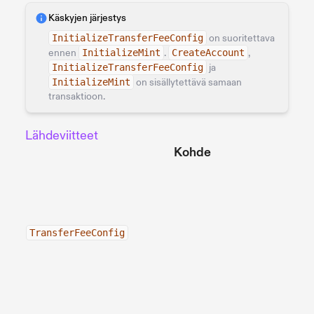
Käskyjen järjestys
InitializeTransferFeeConfig
on suoritettava
ennen
InitializeMint
.
CreateAccount
,
InitializeTransferFeeConfig
ja
InitializeMint
on sisällytettävä samaan
transaktioon.
Lähdeviitteet
Kohde
TransferFeeConfig