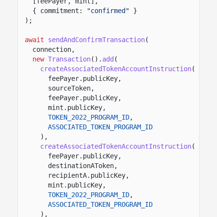
[feePayer, mint],
{ commitment:
"confirmed"
}
);
await
sendAndConfirmTransaction
(
connection,
new
Transaction
().
add
(
createAssociatedTokenAccountInstruction
(
feePayer.publicKey,
sourceToken,
feePayer.publicKey,
mint.publicKey,
TOKEN_2022_PROGRAM_ID
,
ASSOCIATED_TOKEN_PROGRAM_ID
),
createAssociatedTokenAccountInstruction
(
feePayer.publicKey,
destinationAToken,
recipientA.publicKey,
mint.publicKey,
TOKEN_2022_PROGRAM_ID
,
ASSOCIATED_TOKEN_PROGRAM_ID
),