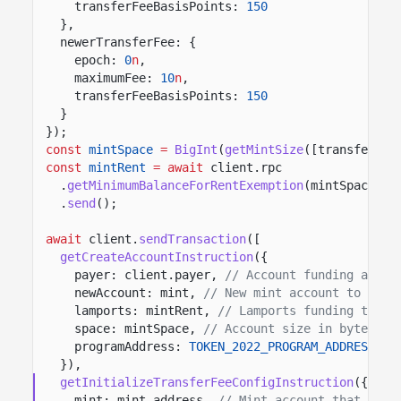
transferFeeBasisPoints:
150
},
newerTransferFee: {
epoch:
0
n
,
maximumFee:
10
n
,
transferFeeBasisPoints:
150
}
});
const
mintSpace
=
BigInt
(
getMintSize
([transferFee
const
mintRent
= await
client.rpc
.
getMinimumBalanceForRentExemption
(mintSpace)
.
send
();
await
client.
sendTransaction
([
getCreateAccountInstruction
({
payer: client.payer,
// Account funding accou
newAccount: mint,
// New mint account to crea
lamports: mintRent,
// Lamports funding the m
space: mintSpace,
// Account size in bytes fo
programAddress:
TOKEN_2022_PROGRAM_ADDRESS
//
}),
getInitializeTransferFeeConfigInstruction
({
mint: mint.address,
// Mint account that stor