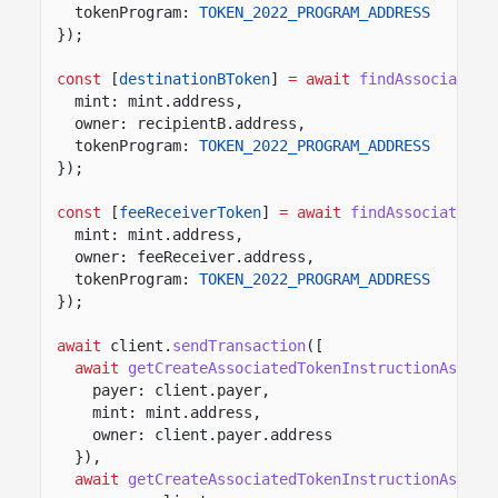
tokenProgram:
TOKEN_2022_PROGRAM_ADDRESS
});
const
[
destinationBToken
]
= await
findAssociatedT
mint: mint.address,
owner: recipientB.address,
tokenProgram:
TOKEN_2022_PROGRAM_ADDRESS
});
const
[
feeReceiverToken
]
= await
findAssociatedTo
mint: mint.address,
owner: feeReceiver.address,
tokenProgram:
TOKEN_2022_PROGRAM_ADDRESS
});
await
client.
sendTransaction
([
await
getCreateAssociatedTokenInstructionAsync
(
payer: client.payer,
mint: mint.address,
owner: client.payer.address
}),
await
getCreateAssociatedTokenInstructionAsync
(