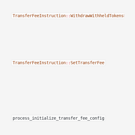
TransferFeeInstruction
::
WithdrawWithheldTokensFrom
TransferFeeInstruction
::
SetTransferFee
process_initialize_transfer_fee_config