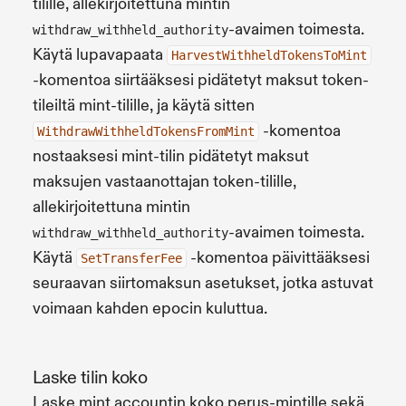
tilille, allekirjoitettuna mintin
-avaimen toimesta.
withdraw_withheld_authority
Käytä lupavapaata
HarvestWithheldTokensToMint
-komentoa siirtääksesi pidätetyt maksut token-
tileiltä mint-tilille, ja käytä sitten
-komentoa
WithdrawWithheldTokensFromMint
nostaaksesi mint-tilin pidätetyt maksut
maksujen vastaanottajan token-tilille,
allekirjoitettuna mintin
-avaimen toimesta.
withdraw_withheld_authority
Käytä
-komentoa päivittääksesi
SetTransferFee
seuraavan siirtomaksun asetukset, jotka astuvat
voimaan kahden epocin kuluttua.
Laske tilin koko
Laske mint accountin koko perus-mintille sekä