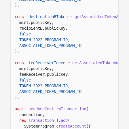
);
const
destinationBToken
=
getAssociatedTokenAddre
mint.publicKey,
recipientB.publicKey,
false
,
TOKEN_2022_PROGRAM_ID
,
ASSOCIATED_TOKEN_PROGRAM_ID
);
const
feeReceiverToken
=
getAssociatedTokenAddres
mint.publicKey,
feeReceiver.publicKey,
false
,
TOKEN_2022_PROGRAM_ID
,
ASSOCIATED_TOKEN_PROGRAM_ID
);
await
sendAndConfirmTransaction
(
connection,
new
Transaction
().
add
(
SystemProgram.
createAccount
({