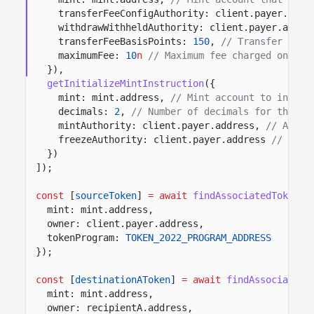
transferFeeConfigAuthority: client.payer.addr
withdrawWithheldAuthority: client.payer.addre
transferFeeBasisPoints:
150
,
// Transfer fee 
maximumFee:
10
n
// Maximum fee charged on eac
}),
getInitializeMintInstruction
({
mint: mint.address,
// Mint account to initia
decimals:
2
,
// Number of decimals for the to
mintAuthority: client.payer.address,
// Autho
freezeAuthority: client.payer.address
// Auth
})
]);
const
[
sourceToken
]
= await
findAssociatedTokenPd
mint: mint.address,
owner: client.payer.address,
tokenProgram:
TOKEN_2022_PROGRAM_ADDRESS
});
const
[
destinationAToken
]
= await
findAssociatedT
mint: mint.address,
owner: recipientA.address,