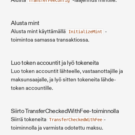
Alusta
-laajennus mintille.
TransferFeeConfig
Alusta mint
Alusta mint käyttämällä
-
InitializeMint
toimintoa samassa transaktiossa.
Luo token accountit ja lyö tokeneita
Luo token accountit lähteelle, vastaanottajille ja
maksunsaajalle, ja lyö sitten tokeneita lähde-
token accountille.
Siirto TransferCheckedWithFee-toiminnolla
Siirrä tokeneita
-
TransferCheckedWithFee
toiminnolla ja varmista odotettu maksu.