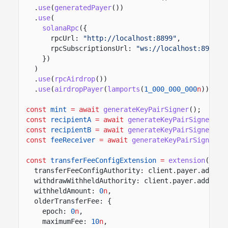
.
use
(
generatedPayer
())
.
use
(
solanaRpc
({
rpcUrl:
"http://localhost:8899"
,
rpcSubscriptionsUrl:
"ws://localhost:8900"
})
)
.
use
(
rpcAirdrop
())
.
use
(
airdropPayer
(
lamports
(
1_000_000_000
n
)));
const
mint
= await
generateKeyPairSigner
();
const
recipientA
= await
generateKeyPairSigner
();
const
recipientB
= await
generateKeyPairSigner
();
const
feeReceiver
= await
generateKeyPairSigner
()
const
transferFeeConfigExtension
=
extension
(
"Tra
transferFeeConfigAuthority: client.payer.addres
withdrawWithheldAuthority: client.payer.address
withheldAmount:
0
n
,
olderTransferFee: {
epoch:
0
n
,
maximumFee:
10
n
,