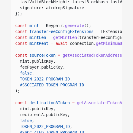
lastValidBlockHeight: latestBlockhash.lastValid
signature: airdropSignature
});
const
mint
=
Keypair.
generate
();
const
transferFeeConfigExtensions
=
[ExtensionTyp
const
mintLen
=
getMintLen
(transferFeeConfigExten
const
mintRent
= await
connection.
getMinimumBalan
const
sourceToken
=
getAssociatedTokenAddressSync
mint.publicKey,
feePayer.publicKey,
false
,
TOKEN_2022_PROGRAM_ID
,
ASSOCIATED_TOKEN_PROGRAM_ID
);
const
destinationAToken
=
getAssociatedTokenAddre
mint.publicKey,
recipientA.publicKey,
false
,
TOKEN_2022_PROGRAM_ID
,
ASSOCIATED_TOKEN_PROGRAM_ID