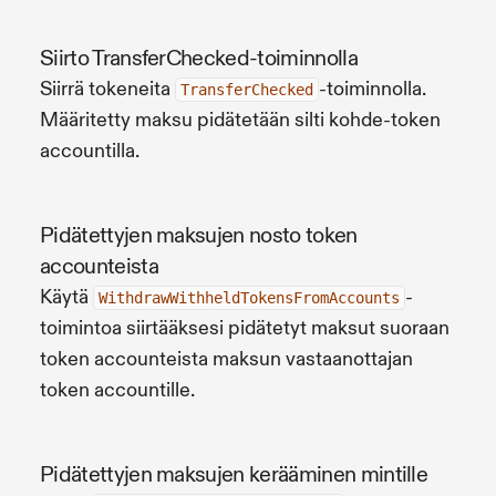
Siirto TransferChecked-toiminnolla
Siirrä tokeneita
-toiminnolla.
TransferChecked
Määritetty maksu pidätetään silti kohde-token
accountilla.
Pidätettyjen maksujen nosto token
accounteista
Käytä
-
WithdrawWithheldTokensFromAccounts
toimintoa siirtääksesi pidätetyt maksut suoraan
token accounteista maksun vastaanottajan
token accountille.
Pidätettyjen maksujen kerääminen mintille