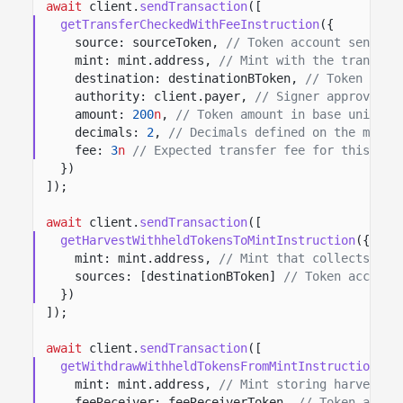
await
client.
sendTransaction
([
getTransferCheckedWithFeeInstruction
({
source: sourceToken,
// Token account sending
mint: mint.address,
// Mint with the transfer
destination: destinationBToken,
// Token acco
authority: client.payer,
// Signer approving 
amount:
200
n
,
// Token amount in base units.
decimals:
2
,
// Decimals defined on the mint.
fee:
3
n
// Expected transfer fee for this tra
})
]);
await
client.
sendTransaction
([
getHarvestWithheldTokensToMintInstruction
({
mint: mint.address,
// Mint that collects har
sources: [destinationBToken]
// Token account
})
]);
await
client.
sendTransaction
([
getWithdrawWithheldTokensFromMintInstruction
({
mint: mint.address,
// Mint storing harvested
feeReceiver: feeReceiverToken,
// Token accou