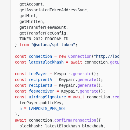
getAccount,
getAssociatedTokenAddressSync,
getMint,
getMintLen,
getTransferFeeAmount,
getTransferFeeConfig,
TOKEN_2022_PROGRAM_ID
}
from
"@solana/spl-token"
;
const
connection
= new
Connection
(
"http://localho
const
latestBlockhash
= await
connection.
getLates
const
feePayer
=
Keypair.
generate
();
const
recipientA
=
Keypair.
generate
();
const
recipientB
=
Keypair.
generate
();
const
feeReceiver
=
Keypair.
generate
();
const
airdropSignature
= await
connection.
request
feePayer.publicKey,
5
*
LAMPORTS_PER_SOL
);
await
connection.
confirmTransaction
({
blockhash: latestBlockhash.blockhash,