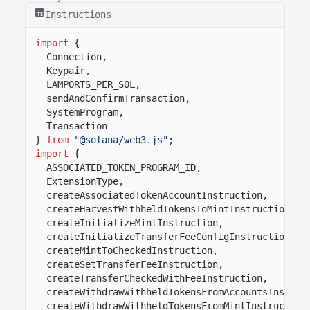
Instructions
import
{
Connection,
Keypair,
LAMPORTS_PER_SOL,
sendAndConfirmTransaction,
SystemProgram,
Transaction
}
from
"@solana/web3.js"
;
import
{
ASSOCIATED_TOKEN_PROGRAM_ID,
ExtensionType,
createAssociatedTokenAccountInstruction,
createHarvestWithheldTokensToMintInstruction,
createInitializeMintInstruction,
createInitializeTransferFeeConfigInstruction,
createMintToCheckedInstruction,
createSetTransferFeeInstruction,
createTransferCheckedWithFeeInstruction,
createWithdrawWithheldTokensFromAccountsInstruc
createWithdrawWithheldTokensFromMintInstruction