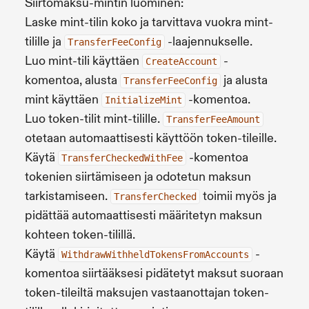
Siirtomaksu-mintin luominen:
Laske mint-tilin koko ja tarvittava vuokra mint-
tilille ja
-laajennukselle.
TransferFeeConfig
Luo mint-tili käyttäen
-
CreateAccount
komentoa, alusta
ja alusta
TransferFeeConfig
mint käyttäen
-komentoa.
InitializeMint
Luo token-tilit mint-tilille.
TransferFeeAmount
otetaan automaattisesti käyttöön token-tileille.
Käytä
-komentoa
TransferCheckedWithFee
tokenien siirtämiseen ja odotetun maksun
tarkistamiseen.
toimii myös ja
TransferChecked
pidättää automaattisesti määritetyn maksun
kohteen token-tilillä.
Käytä
-
WithdrawWithheldTokensFromAccounts
komentoa siirtääksesi pidätetyt maksut suoraan
token-tileiltä maksujen vastaanottajan token-