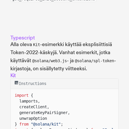
Typescript
Alla oleva
-esimerkki käyttää eksplisiittisiä
Kit
Token-2022-käskyjä. Vanhat esimerkit, jotka
käyttävät
- ja
-
@solana/web3.js
@solana/spl-token
kirjastoja, on sisällytetty viitteeksi.
Kit
Instructions
import
{
lamports,
createClient,
generateKeyPairSigner,
unwrapOption
}
from
"@solana/kit"
;