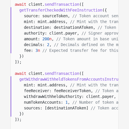
await
client.
sendTransaction
([
getTransferCheckedWithFeeInstruction
({
source: sourceToken,
// Token account sending
mint: mint.address,
// Mint with the transfer
destination: destinationAToken,
// Token acco
authority: client.payer,
// Signer approving 
amount:
200
n
,
// Token amount in base units.
decimals:
2
,
// Decimals defined on the mint.
fee:
3
n
// Expected transfer fee for this tra
})
]);
await
client.
sendTransaction
([
getWithdrawWithheldTokensFromAccountsInstructio
mint: mint.address,
// Mint with the transfer
feeReceiver: feeReceiverToken,
// Token accou
withdrawWithheldAuthority: client.payer,
// S
numTokenAccounts:
1
,
// Number of token accou
sources: [destinationAToken]
// Token account
})
]);