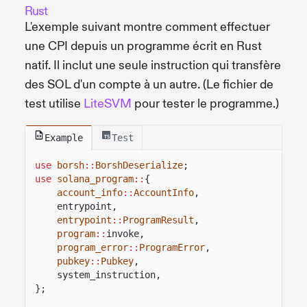
Rust
L'exemple suivant montre comment effectuer
une CPI depuis un programme écrit en Rust
natif. Il inclut une seule instruction qui transfère
des SOL d'un compte à un autre. (Le fichier de
test utilise
LiteSVM
pour tester le programme.)
Example
Test
use
borsh
::
BorshDeserialize
;
use
solana_program
::
{
account_info
::
AccountInfo
,
entrypoint,
entrypoint
::
ProgramResult
,
program
::
invoke,
program_error
::
ProgramError
,
pubkey
::
Pubkey
,
system_instruction,
};