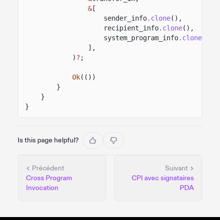
&
[
sender_info
.
clone
(),
recipient_info
.
clone
(),
system_program_info
.
clone
(),
],
)
?
;
Ok
(())
}
}
}
Is this page helpful?
Précédent
Suivant
Cross Program
CPI avec signataires
Invocation
PDA