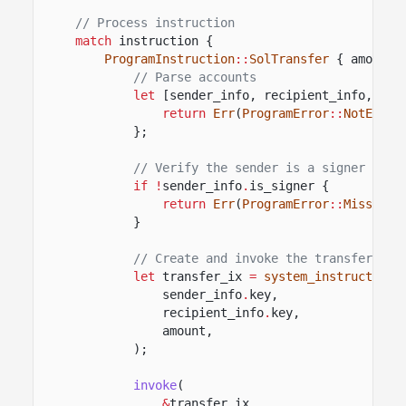
// Process instruction
match
instruction {
ProgramInstruction
::
SolTransfer
{ amount 
// Parse accounts
let
[sender_info, recipient_info, sys
return
Err
(
ProgramError
::
NotEnoug
};
// Verify the sender is a signer
if !
sender_info
.
is_signer {
return
Err
(
ProgramError
::
MissingR
}
// Create and invoke the transfer ins
let
transfer_ix
=
system_instruction
:
sender_info
.
key,
recipient_info
.
key,
amount,
);
invoke
(
&
transfer_ix,