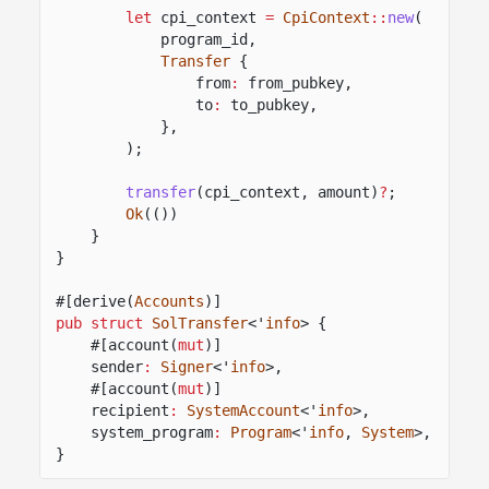
let
cpi_context
=
CpiContext
::
new
(
program_id,
Transfer
{
from
:
from_pubkey,
to
:
to_pubkey,
},
);
transfer
(cpi_context, amount)
?
;
Ok
(())
}
}
#[derive(
Accounts
)]
pub struct
SolTransfer
<'
info
> {
#[account(
mut
)]
sender
:
Signer
<'
info
>,
#[account(
mut
)]
recipient
:
SystemAccount
<'
info
>,
system_program
:
Program
<'
info
,
System
>,
}