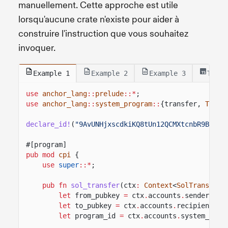
manuellement. Cette approche est utile
lorsqu'aucune crate n'existe pour aider à
construire l'instruction que vous souhaitez
invoquer.
Example 1
Example 2
Example 3
Test
use
anchor_lang
::
prelude
::*
;
use
anchor_lang
::
system_program
::
{transfer,
Trans
declare_id!
(
"9AvUNHjxscdkiKQ8tUn12QCMXtcnbR9BVGq3
#[program]
pub mod
cpi
{
use
super
::*
;
pub fn
sol_transfer
(ctx
:
Context
<
SolTransfer
>
let
from_pubkey
=
ctx
.
accounts
.
sender
.
to_
let
to_pubkey
=
ctx
.
accounts
.
recipient
.
to
let
program_id
=
ctx
.
accounts
.
system_prog