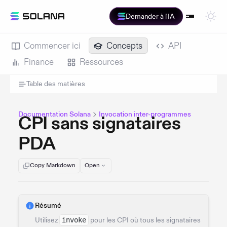
Demander à l'IA
Commencer ici
Concepts
API
Finance
Ressources
Table des matières
Documentation Solana
Invocation inter-programmes
CPI sans signataires
PDA
Copy Markdown
Open
Résumé
Utilisez
invoke
pour les CPI où tous les signataires