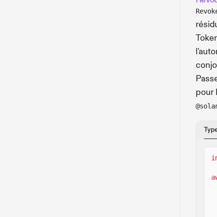
Revok
résid
Token
l'aut
conj
Passe
pour 
@sola
Typ
i
a