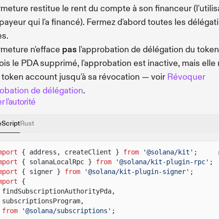
rmeture restitue le rent du compte à son financeur (l'utili
 payeur qui l'a financé). Fermez d'abord toutes les délégat
es.
rmeture n'efface
pas
l'approbation de délégation du token
ois le PDA supprimé, l'approbation est inactive, mais elle 
e token account jusqu'à sa révocation — voir
Révoquer
robation de délégation
.
 l'autorité
eScript
Rust
mport
{ address, createClient }
from
'@solana/kit'
;
mport
{ solanaLocalRpc }
from
'@solana/kit-plugin-rpc'
;
mport
{ signer }
from
'@solana/kit-plugin-signer'
;
mport
{
findSubscriptionAuthorityPda,
subscriptionsProgram,
from
'@solana/subscriptions'
;