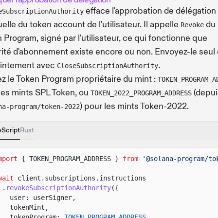
efface l'approbation de délégation
eSubscriptionAuthority
uelle du token account de l'utilisateur. Il appelle
du
Revoke
 Program, signé par l'utilisateur, ce qui fonctionne que
orité d'abonnement existe encore ou non. Envoyez-le seul
ointement avec
.
CloseSubscriptionAuthority
z le Token Program propriétaire du mint :
TOKEN_PROGRAM_A
les mints SPL Token, ou
(depui
TOKEN_2022_PROGRAM_ADDRESS
) pour les mints Token-2022.
na-program/token-2022
eScript
Rust
mport
{ TOKEN_PROGRAM_ADDRESS }
from
'@solana-program/to
wait
client.subscriptions.instructions
.
revokeSubscriptionAuthority
({
user: userSigner,
tokenMint,
tokenProgram:
TOKEN_PROGRAM_ADDRESS
,