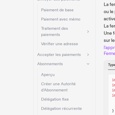
La fe
Paiement de base
ou le
activ
Paiement avec mémo
La fe
Traitement des
Une f
paiements
sur l
Vérifier une adresse
l'app
Fermer
Accepter les paiements
Abonnements
Typ
Aperçu
i
Créer une Autorité
i
d'Abonnement
i
i
Délégation fixe
Délégation récurrente
}