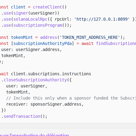
onst
client
=
createClient
()
.
use
(
signer
(userSigner))
.
use
(
solanaLocalRpc
({ rpcUrl:
'http://127.0.0.1:8899'
}
.
use
(
subscriptionsProgram
());
onst
tokenMint
=
address
(
'TOKEN_MINT_ADDRESS_HERE'
);
onst
[
subscriptionAuthorityPda
]
= await
findSubscription
user: userSigner.address,
tokenMint,
);
wait
client.subscriptions.instructions
.
closeSubscriptionAuthority
({
user: userSigner,
tokenMint,
// Include this only when a sponsor funded the Subscr
receiver: sponsorSigner.address,
})
.
sendTransaction
();
uer l'approbation de délégation