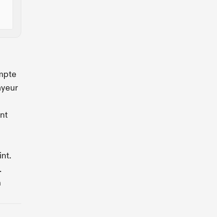
ompte
ayeur
nt
nt.
.
n