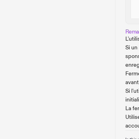
Rema
L'uti
Si un
spons
enreg
Ferme
avant
Si l'
initi
La fe
Utili
accoun