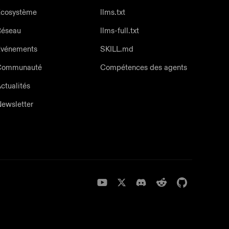
cosystème
llms.txt
Réseau
llms-full.txt
Événements
SKILL.md
Communauté
Compétences des agents
ctualités
ewsletter