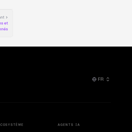
ant
ns et
nnés
FR
ÉCOSYSTÈME
AGENTS IA