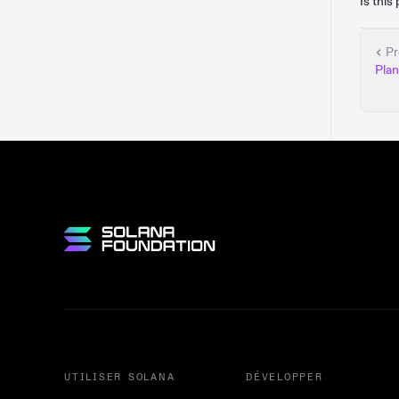
Is this
Pr
Pla
UTILISER SOLANA
DÉVELOPPER