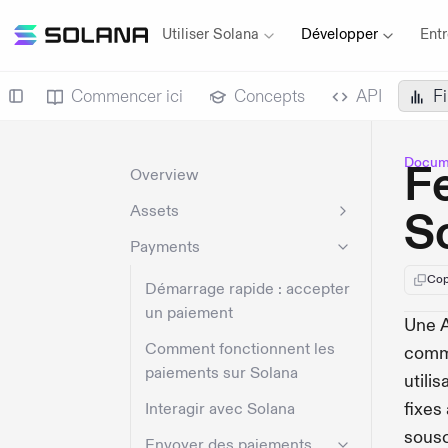
Utiliser Solana
Développer
Entr
Commencer ici
Concepts
API
F
Docume
Fe
Overview
Assets
S
Payments
Cop
Démarrage rapide : accepter
un paiement
Une A
Comment fonctionnent les
comme
paiements sur Solana
utilis
fixes
Interagir avec Solana
sousc
Envoyer des paiements