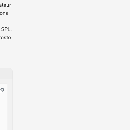
sateur
ions
 SPL.
reste