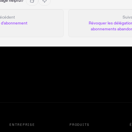
 page helpful?
écédent
Suiv
n d'abonnement
Révoquer les délégatio
abonnements abando
ENTREPRISE
PRODUITS