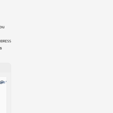
 ou
DDRESS
s
ken'
;