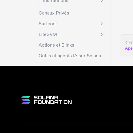
Instructions
Canaux Privés
Surfpool
LiteSVM
Pr
Actions et Blinks
Ape
Outils et agents IA sur Solana