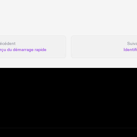
écédent
Suiv
rçu du démarrage rapide
Identif