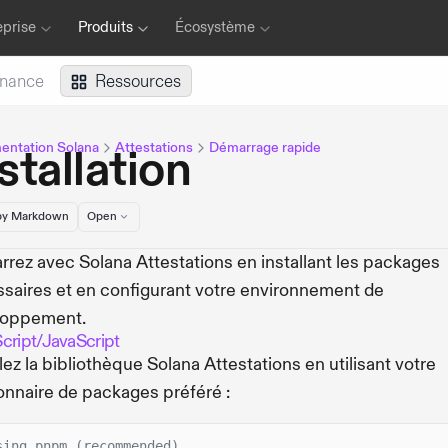
eprise
Produits
Écosystème
inance
Ressources
ntation Solana
Attestations
Démarrage rapide
stallation
y Markdown
Open
rez avec Solana Attestations en installant les packages
saires et en configurant votre environnement de
loppement.
cript/JavaScript
llez la bibliothèque Solana Attestations en utilisant votre
onnaire de packages préféré :
sing pnpm (recommended)