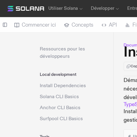
Utiliser Solana
Développer
Entr
Commencer ici
Concepts
API
F
Docume
In
Ressources pour les
développeurs
Cop
Local development
Démar
Install Dependencies
néces
Solana CLI Basics
déve
TypeS
Anchor CLI Basics
Insta
Surfpool CLI Basics
gesti
# U
Tools