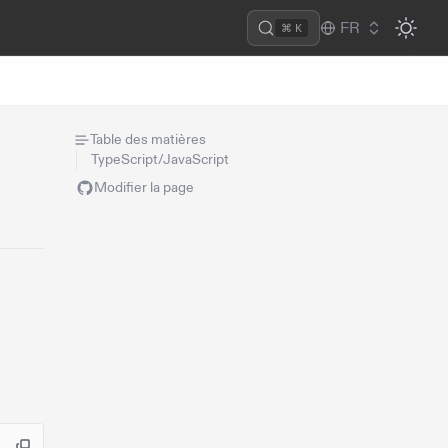
FR
⌘ K
Table des matières
TypeScript/JavaScript
Modifier la page