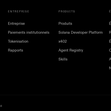
ENTREPRISE
PRODUITS
Entreprise
Produits
É
Paiements institutionnels
Solana Developer Platform
Tokenisation
x402
Rapports
Agent Registry
Skills
A
N
té