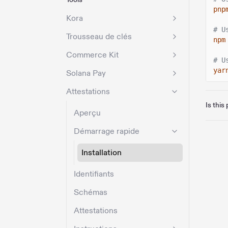
pnp
Kora
# U
Trousseau de clés
npm
Commerce Kit
# U
yar
Solana Pay
Attestations
Is this
Aperçu
Démarrage rapide
Installation
Identifiants
Schémas
Attestations