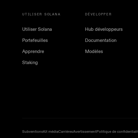
UTILISER SOLANA
DÉVELOPPER
Utiliser Solana
Hub développeurs
Portefeuilles
Documentation
Apprendre
Modèles
Staking
Subventions
Kit média
Carrières
Avertissement
Politique de confidentiali