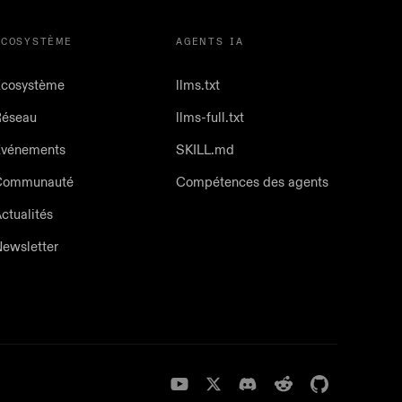
ÉCOSYSTÈME
AGENTS IA
cosystème
llms.txt
Réseau
llms-full.txt
Événements
SKILL.md
Communauté
Compétences des agents
ctualités
ewsletter