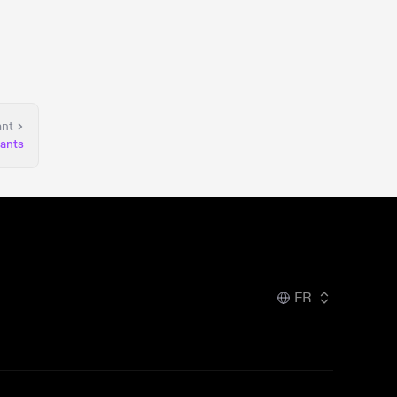
ant
iants
FR