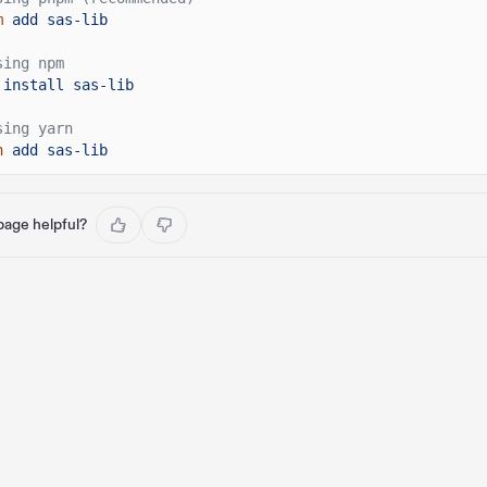
m
add sas-lib
sing npm
install sas-lib
sing yarn
n
add sas-lib
 page helpful?