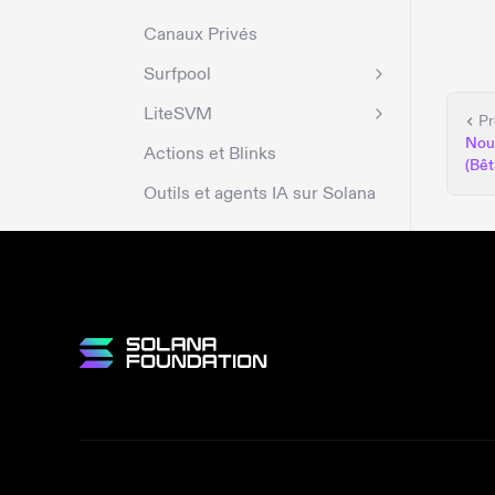
Canaux Privés
Surfpool
LiteSVM
Pr
Nouv
Actions et Blinks
(Bêt
Outils et agents IA sur Solana