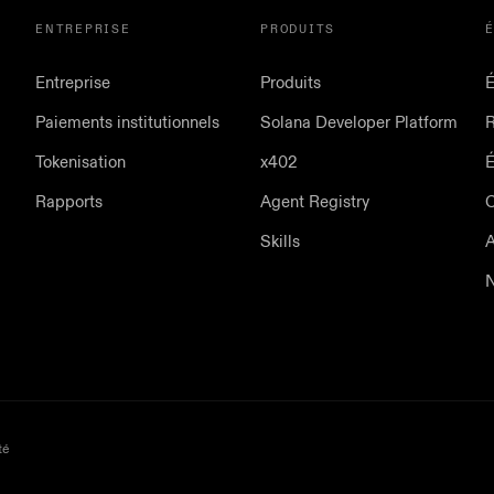
ENTREPRISE
PRODUITS
Entreprise
Produits
É
Paiements institutionnels
Solana Developer Platform
Tokenisation
x402
Rapports
Agent Registry
Skills
A
N
té