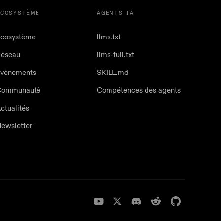
ÉCOSYSTÈME
AGENTS IA
cosystème
llms.txt
Réseau
llms-full.txt
Événements
SKILL.md
Communauté
Compétences des agents
ctualités
ewsletter