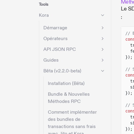
Métho
Tools
Le SD
Kora
:
Démarrage
// 
Opérateurs
con
t
API JSON RPC
f
});
Guides
// 
Bêta (v2.2.0-beta)
con
t
Installation (Bêta)
s
});
Bundle & Nouvelles
Méthodes RPC
// 
con
Comment implémenter
t
des bundles de
s
transactions sans frais
});
avec Jito et Kora