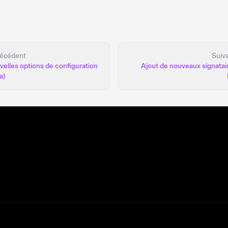
écédent
Suiv
elles options de configuration
Ajout de nouveaux signatai
a)