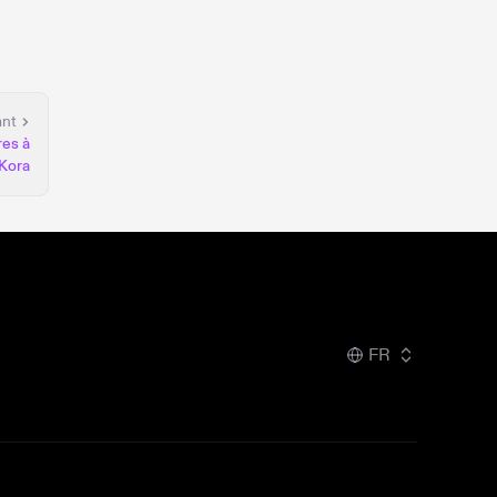
ant
res à
Kora
FR