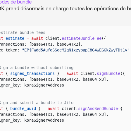
des de bundle
K prend désormais en charge toutes les opérations de b
Estimate bundle fees
st
estimate
= await
client.
estimateBundleFee
({
ransactions: [base64Tx1, base64Tx2],
ee_token:
"EPjFWdd5AufqSSqeM2qN1xzybapC8G4wEGGkZwyTDt1v"
Sign a bundle without submitting
st
{
signed_transactions
}
= await
client.
signBundle
({
ransactions: [base64Tx1, base64Tx2, base64Tx3],
igner_key: koraSignerAddress
Sign and submit a bundle to Jito
st
{
bundle_uuid
}
= await
client.
signAndSendBundle
({
ransactions: [base64Tx1, base64Tx2, base64Tx3],
igner_key: koraSignerAddress