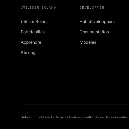
UTILISER SOLANA
DÉVELOPPER
Utiliser Solana
Hub développeurs
Portefeuilles
Documentation
Apprendre
Modèles
Staking
Subventions
Kit média
Carrières
Avertissement
Politique de confidentiali