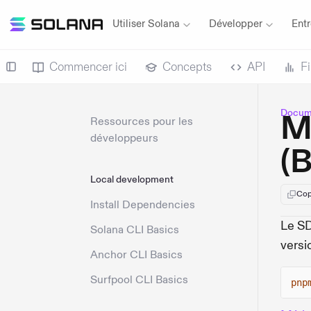
Utiliser Solana
Développer
Entr
Commencer ici
Concepts
API
F
Docume
M
Ressources pour les
développeurs
(B
Local development
Cop
Install Dependencies
Le S
Solana CLI Basics
versi
Anchor CLI Basics
Surfpool CLI Basics
pnp