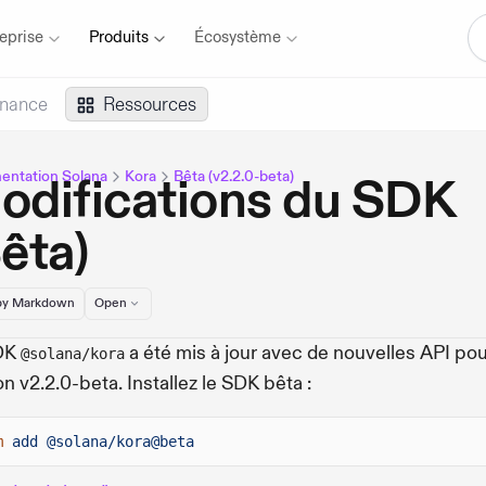
eprise
Produits
Écosystème
inance
Ressources
ntation Solana
Kora
Bêta (v2.2.0-beta)
odifications du SDK
êta)
y Markdown
Open
DK
a été mis à jour avec de nouvelles API pou
@solana/kora
on v2.2.0-beta. Installez le SDK bêta :
m
add @solana/kora@beta