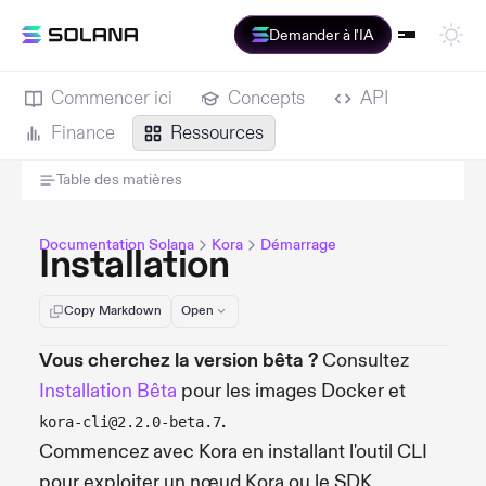
Demander à l'IA
Commencer ici
Concepts
API
Finance
Ressources
Table des matières
Documentation Solana
Kora
Démarrage
Installation
Copy Markdown
Open
Vous cherchez la version bêta ?
Consultez
Installation Bêta
pour les images Docker et
.
kora-cli@2.2.0-beta.7
Commencez avec Kora en installant l'outil CLI
pour exploiter un nœud Kora ou le SDK