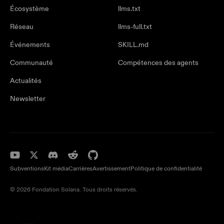
Écosystème
llms.txt
Réseau
llms-full.txt
Événements
SKILL.md
Communauté
Compétences des agents
Actualités
Newsletter
Subventions
Kit média
Carrières
Avertissement
Politique de confidentialité
© 2026 Fondation Solana. Tous droits réservés.