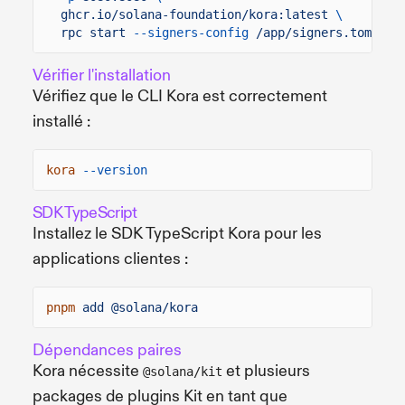
ghcr.io/solana-foundation/kora:latest
\
rpc start
--signers-config
/app/signers.toml
Vérifier l'installation
Vérifiez que le CLI Kora est correctement
installé :
kora
--version
SDK TypeScript
Installez le SDK TypeScript Kora pour les
applications clientes :
pnpm
add @solana/kora
Dépendances paires
Kora nécessite
et plusieurs
@solana/kit
packages de plugins Kit en tant que