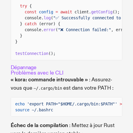
try
{
const
config
= await
client.
getConfig
();
console.
log
(
"✅ Successfully connected to Kora
}
catch
(error) {
console.
error
(
"❌ Connection failed:"
, error.m
}
}
testConnection
();
Dépannage
Problèmes avec le CLI
« kora: commande introuvable »
: Assurez-
vous que
est dans votre PATH :
~/.cargo/bin
echo
'export PATH="$HOME/.cargo/bin:$PATH"'
>>
~/
source
~/.bashrc
Échec de la compilation
: Mettez à jour Rust