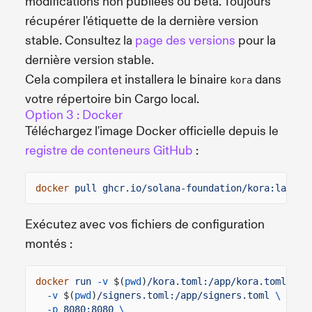
modifications non publiées ou bêta. Toujours
récupérer l'étiquette de la dernière version
stable. Consultez la
page des versions
pour la
dernière version stable.
Cela compilera et installera le binaire
dans
kora
votre répertoire bin Cargo local.
Option 3 : Docker
Téléchargez l'image Docker officielle depuis le
registre de conteneurs GitHub
:
docker
pull ghcr.io/solana-foundation/kora:latest
Exécutez avec vos fichiers de configuration
montés :
docker
run
-v
$(
pwd
)
/kora.toml:/app/kora.toml
\
-v
$(
pwd
)
/signers.toml:/app/signers.toml
\
-p
8080:8080
\