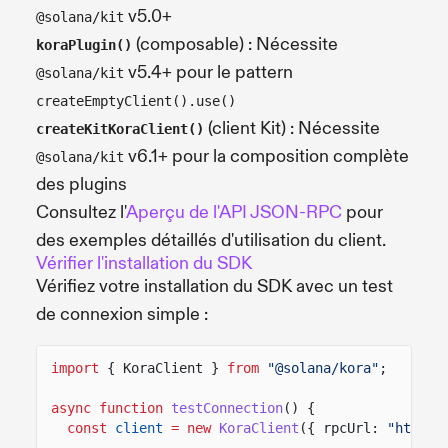
v5.0+
@solana/kit
(composable) : Nécessite
koraPlugin()
v5.4+ pour le pattern
@solana/kit
createEmptyClient().use()
(client Kit) : Nécessite
createKitKoraClient()
v6.1+ pour la composition complète
@solana/kit
des plugins
Consultez l'
Aperçu de l'API JSON-RPC
pour
des exemples détaillés d'utilisation du client.
Vérifier l'installation du SDK
Vérifiez votre installation du SDK avec un test
de connexion simple :
import
{ KoraClient }
from
"@solana/kora"
;
async function
testConnection
() {
const
client
= new
KoraClient
({ rpcUrl:
"http:/