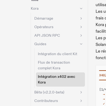
utili
Kora
Les u
frais
Démarrage
Kora 
Opérateurs
facili
API JSON RPC
Les p
Guides
Sola
Le ré
Intégration du client Kit
fonct
Flux de transaction
complet Kora
━━━
X40
Intégration x402 avec
━━━
Kora
[1/
Bêta (v2.2.0-beta)
→
→
Contributeurs
✓