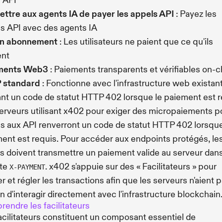
 API
ttre aux agents IA de payer les appels API
: Payez les
s API avec des agents IA
n abonnement
: Les utilisateurs ne paient que ce qu'ils
ent
ments Web3
: Paiements transparents et vérifiables on-c
 standard
: Fonctionne avec l'infrastructure web existan
sant un code de statut HTTP 402 lorsque le paiement est 
erveurs utilisant x402 pour exiger des micropaiements p
ès aux API renverront un code de statut HTTP 402 lorsque
ent est requis. Pour accéder aux endpoints protégés, le
ts doivent transmettre un paiement valide au serveur dan
ête
. x402 s'appuie sur des « Facilitateurs » pour
X-PAYMENT
ier et régler les transactions afin que les serveurs n'aient 
n d'interagir directement avec l'infrastructure blockchain
endre les facilitateurs
acilitateurs constituent un composant essentiel de