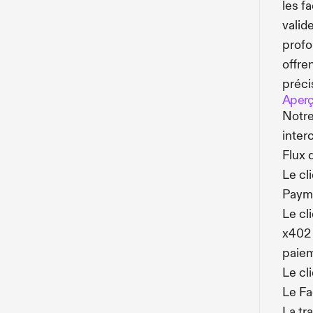
les fa
valid
profo
offre
préci
Aperçu
Notre
inter
Flux 
Le cl
Paym
Le cl
x402 
paie
Le cl
Le Fa
La tr