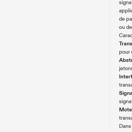
signa
appli
de pa
ou de
Carac
Trans
pour 
Abstr
jeton
Inte
trans
Signa
signa
Moteu
trans
Dans 