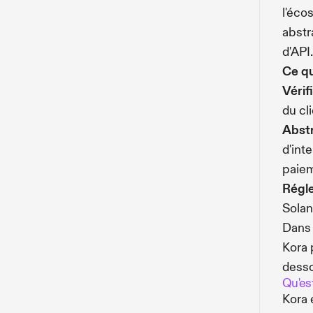
l'éco
abstr
d'API.
Ce qu
Vérif
du cl
Abstr
d'int
paiem
Régle
Solan
Dans 
Kora p
desso
Qu'es
Kora 