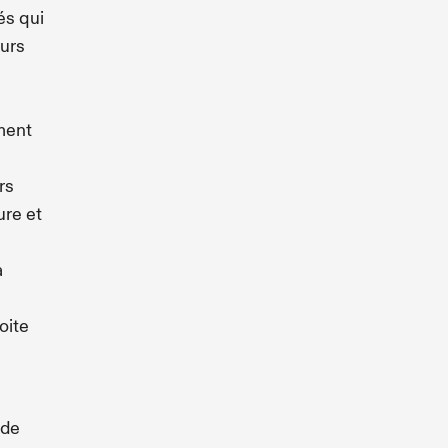
és qui
eurs
ement
rs
ure et
à
oite
 de