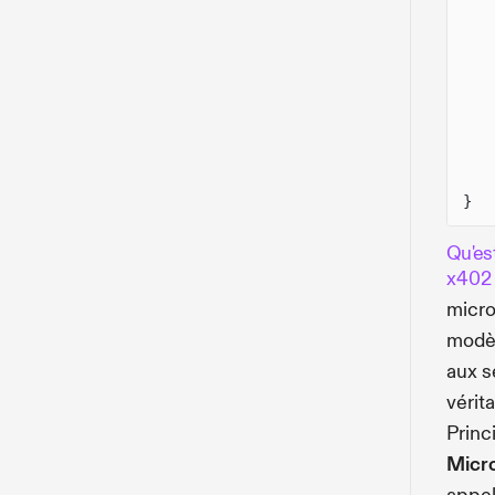
}
Qu'es
x402
micro
modèl
aux s
vérit
Princ
Micr