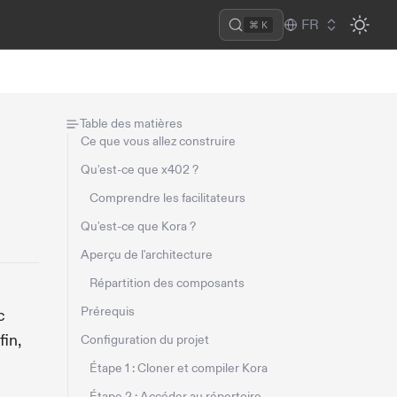
FR
⌘ K
Table des matières
Ce que vous allez construire
Qu'est-ce que x402 ?
Comprendre les facilitateurs
Qu'est-ce que Kora ?
Aperçu de l'architecture
Répartition des composants
Prérequis
c
fin,
Configuration du projet
Étape 1 : Cloner et compiler Kora
Étape 2 : Accéder au répertoire