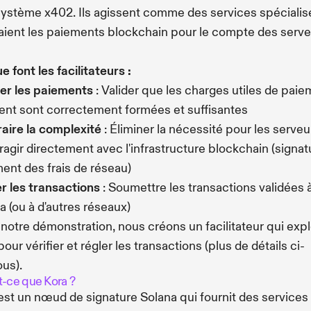
système x402. Ils agissent comme des services spécialis
aient les paiements blockchain pour le compte des serv
e font les facilitateurs :
ier les paiements
: Valider que les charges utiles de pai
ient sont correctement formées et suffisantes
aire la complexité
: Éliminer la nécessité pour les serveu
eragir directement avec l'infrastructure blockchain (signat
ent des frais de réseau)
r les transactions
: Soumettre les transactions validées 
a (ou à d'autres réseaux)
notre démonstration, nous créons un facilitateur qui expl
our vérifier et régler les transactions (plus de détails ci-
us).
t-ce que Kora ?
est un nœud de signature Solana qui fournit des services