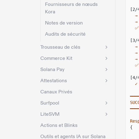
Fournisseurs de nœuds
[2/
Kora
→
→
Notes de version
✅
Audits de sécurité
[3/
Trousseau de clés
→
→
Commerce Kit
→
✅
Solana Pay
[4/
Attestations
✓
Canaux Privés
━━━
Surfpool
SUC
━━━
LiteSVM
Res
Actions et Blinks
{
Outils et agents IA sur Solana