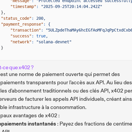
"message"
:
"Protected endpoint accessed successfull
"timestamp"
:
"2025-09-25T20:14:04.242Z"
},
"status_code"
:
200,
"payment_response"
:
{
"transaction"
:
"5ULZpdeThaMAy6hcEGfAoMFqJqPpCtxdCxb
"success"
: true
,
"network"
:
"solana-devnet"
}
t-ce que x402 ?
est une norme de paiement ouverte qui permet des
paiements transparents pour l'accès aux API. Au lieu des
es d'abonnement traditionnels ou des clés API, x402 pe
erveurs de facturer les appels API individuels, créant ains
able infrastructure à la consommation.
ipaux avantages de x402 :
opaiements instantanés
: Payez des fractions de centime