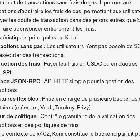
ture et de transactions sans frais de gas. Il permet aux
cations d'abstraire les frais de gas, permettant aux utilisa
yer les coûts de transaction dans des jetons autres que 
 faire sponsoriser entièrement les frais.
téristiques principales de Kora :
actions sans gas
: Les utilisateurs n'ont pas besoin de S
exécuter des transactions
action des frais
: Payer les frais en USDC ou en d'autres
s SPL
rface JSON-RPC
: API HTTP simple pour la gestion des
actions
taires flexibles
: Prise en charge de plusieurs backends 
taires (mémoire, Vault, Turnkey, Privy)
r de politique
: Contrôle granulaire de la validation des
actions et des politiques de frais
le contexte de x402, Kora constitue le backend parfait p