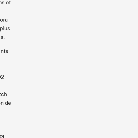
ns et
Kora
 plus
is.
ants
02
tch
on de
PI