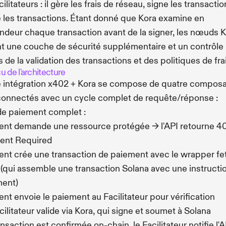
cilitateurs : il gère les frais de réseau, signe les transactio
e les transactions. Étant donné que Kora examine en
ndeur chaque transaction avant de la signer, les nœuds 
nt une couche de sécurité supplémentaire et un contrôle
s de la validation des transactions et des politiques de fra
 de l'architecture
 intégration x402 + Kora se compose de quatre compos
connectés avec un cycle complet de requête/réponse :
de paiement complet :
ient demande une ressource protégée → l'API retourne 4
ent Required
ient crée une transaction de paiement avec le wrapper fe
(qui assemble une transaction Solana avec une instructi
ment)
ient envoie le paiement au Facilitateur pour vérification
cilitateur valide via Kora, qui signe et soumet à Solana
ansaction est confirmée on-chain, le Facilitateur notifie l'A