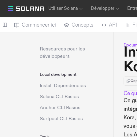
Utiliser Solana
Développer
Entr
Commencer ici
Concepts
API
F
Docume
In
Ressources pour les
développeurs
K
Local development
Cop
Install Dependencies
Ce que
Solana CLI Basics
Ce gu
Anchor CLI Basics
intég
Kora, 
Surfpool CLI Basics
vous 
Les A
Tools