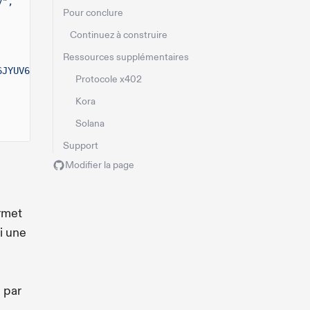
y",
Pour conclure
Continuez à construire
Ressources supplémentaires
6JYUV6nA4x8Lk2hKEuzofGUPoe1pop6BdWMSmF5oRPrXsbdWmpruf",
Protocole x402
Kora
Solana
Support
Modifier la page
rmet
i une
 par