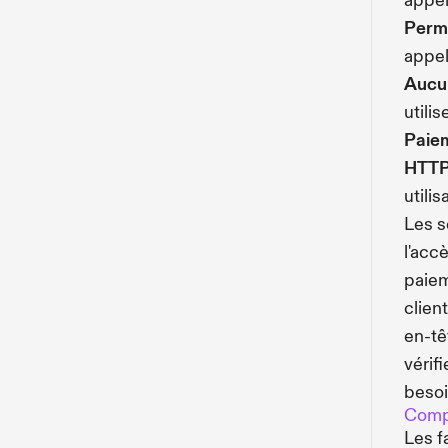
appel
Perme
appel
Aucu
utilis
Paie
HTTP
utili
Les s
l'acc
paiem
clien
en-t
vérif
besoi
Compr
Les f