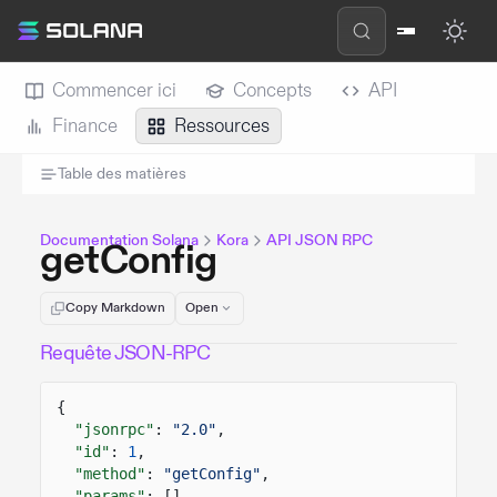
Commencer ici
Concepts
API
Finance
Ressources
Table des matières
Documentation Solana
Kora
API JSON RPC
getConfig
Copy Markdown
Open
Requête JSON-RPC
{
"jsonrpc"
:
"2.0"
,
"id"
:
1
,
"method"
:
"getConfig"
,
"params"
: []