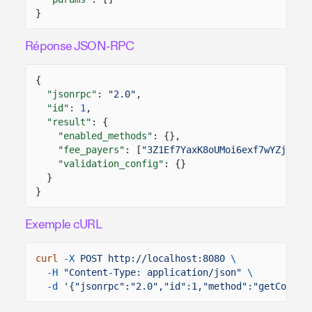
}
Réponse JSON-RPC
{
"jsonrpc"
:
"2.0"
,
"id"
:
1
,
"result"
: {
"enabled_methods"
: {},
"fee_payers"
: [
"3Z1Ef7YaxK8oUMoi6exf7wYZjZKWJ
"validation_config"
: {}
}
}
Exemple cURL
curl
-X
POST http://localhost:8080
\
-H
"Content-Type: application/json"
\
-d
'{"jsonrpc":"2.0","id":1,"method":"getConfig