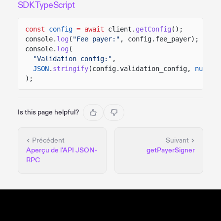
SDK TypeScript
const
config
= await
client.
getConfig
();
console.
log
(
"Fee payer:"
, config.fee_payer);
console.
log
(
"Validation config:"
,
JSON
.
stringify
(config.validation_config,
null
,
);
Is this page helpful?
Précédent
Suivant
Aperçu de l'API JSON-
getPayerSigner
RPC