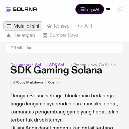
Tanya AI
Mulai di sini
Konsep
API
Keuangan
Sumber Daya
Daftar Isi
Dokumentasi Solana
SDK Solana
Python, Java, Go & Lainnya
SDK Gaming Solana
Copy Markdown
Open
Dengan Solana sebagai blockchain berkinerja
tinggi dengan biaya rendah dan transaksi cepat,
komunitas pengembang game yang hebat telah
terbentuk di sekitarnya.
Di sini Anda dapat menemukan detail tentang