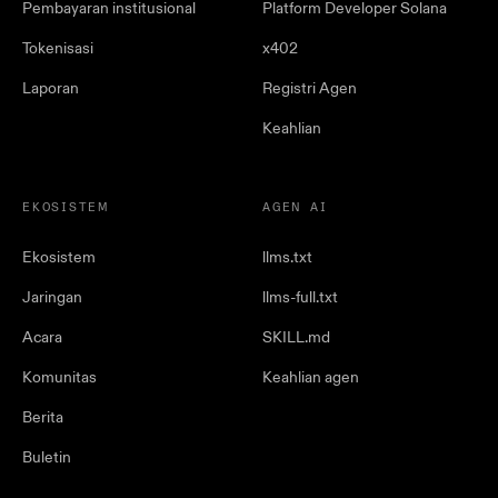
Pembayaran institusional
Platform Developer Solana
Tokenisasi
x402
Laporan
Registri Agen
Keahlian
EKOSISTEM
AGEN AI
Ekosistem
llms.txt
Jaringan
llms-full.txt
Acara
SKILL.md
Komunitas
Keahlian agen
Berita
Buletin