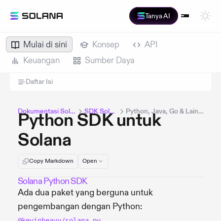
Tanya AI
Mulai di sini
Konsep
API
Keuangan
Sumber Daya
Daftar Isi
Dokumentasi Solana
SDK Solana
Python, Java, Go & Lainnya
Python SDK untuk
Solana
Copy Markdown
Open
Solana Python SDK
Ada dua paket yang berguna untuk
pengembangan dengan Python:
@kevinheavy/solana.py