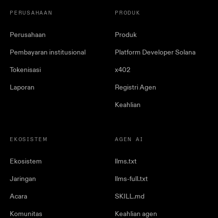
PERUSAHAAN
PRODUK
Perusahaan
Produk
Pembayaran institusional
Platform Developer Solana
Tokenisasi
x402
Laporan
Registri Agen
Keahlian
EKOSISTEM
AGEN AI
Ekosistem
llms.txt
Jaringan
llms-full.txt
Acara
SKILL.md
Komunitas
Keahlian agen