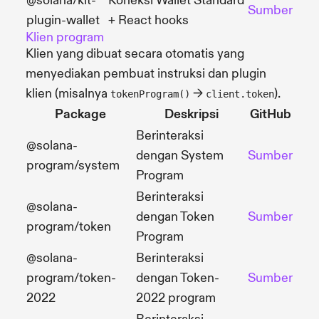
@solana/kit-
Koneksi Wallet Standard
Sumber
plugin-wallet
+ React hooks
Klien program
Klien yang dibuat secara otomatis yang
menyediakan pembuat instruksi dan plugin
klien (misalnya
→
).
tokenProgram()
client.token
Package
Deskripsi
GitHub
Berinteraksi
@solana-
dengan System
Sumber
program/system
Program
Berinteraksi
@solana-
dengan Token
Sumber
program/token
Program
@solana-
Berinteraksi
program/token-
dengan Token-
Sumber
2022
2022 program