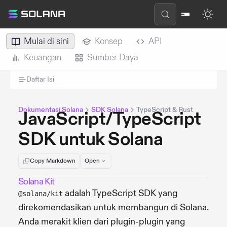
Mulai di sini
Konsep
API
Keuangan
Sumber Daya
Daftar Isi
Dokumentasi Solana
SDK Solana
TypeScript & Rust
JavaScript/TypeScript
SDK untuk Solana
Copy Markdown
Open
Solana Kit
adalah TypeScript SDK yang
@solana/kit
direkomendasikan untuk membangun di Solana.
Anda merakit klien dari plugin-plugin yang