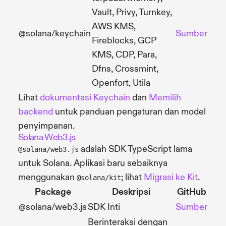
Vault, Privy, Turnkey,
AWS KMS,
@solana/keychain
Sumber
Fireblocks, GCP
KMS, CDP, Para,
Dfns, Crossmint,
Openfort, Utila
Lihat
dokumentasi Keychain
dan
Memilih
backend
untuk panduan pengaturan dan model
penyimpanan.
Solana Web3.js
adalah SDK TypeScript lama
@solana/web3.js
untuk Solana. Aplikasi baru sebaiknya
menggunakan
; lihat
Migrasi ke Kit
.
@solana/kit
Package
Deskripsi
GitHub
@solana/web3.js
SDK Inti
Sumber
Berinteraksi dengan