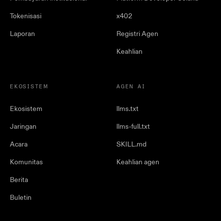
Tokenisasi
x402
Laporan
Registri Agen
Keahlian
EKOSISTEM
AGEN AI
Ekosistem
llms.txt
Jaringan
llms-full.txt
Acara
SKILL.md
Komunitas
Keahlian agen
Berita
Buletin