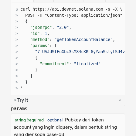
$
curl 
https://api.devnet.solana.com
 -s -X \
>
  POST -H "Content-Type: application/json" -d '
>
{
>
"jsonrpc"
:
"2.0"
,
>
"id"
:
1
,
>
"method"
:
"getTokenAccountBalance"
,
>
"params"
: [
>
"7fUAJdStEuGbc3sM84cKRL6yYaaSstyLSU4ve5oo
>
{
>
"commitment"
:
"finalized"
>
}
>
]
>
}
>
'
Try it
params
Pubkey dari token
string !required
optional
account yang ingin diquery, dalam bentuk string
yang dienkode base-58