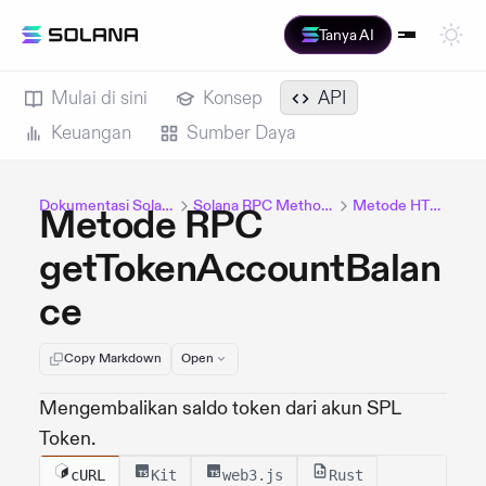
Tanya AI
Mulai di sini
Konsep
API
Keuangan
Sumber Daya
Dokumentasi Solana
Solana RPC Methods
Metode HTTP
Metode RPC
getTokenAccountBalan
ce
Copy Markdown
Open
Mengembalikan saldo token dari akun SPL
Token.
cURL
Kit
web3.js
Rust