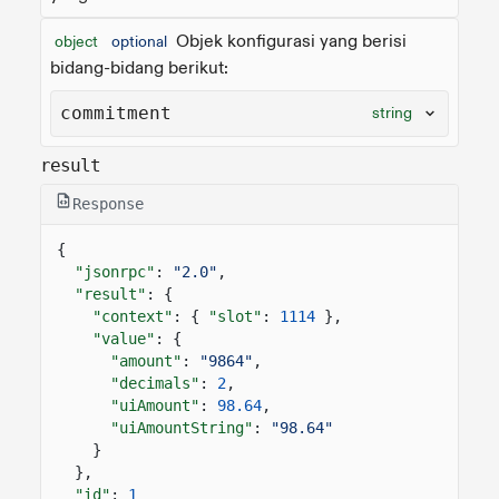
Objek konfigurasi yang berisi
object
optional
bidang-bidang berikut:
commitment
string
result
Response
{
"jsonrpc"
:
"2.0"
,
"result"
: {
"context"
: {
"slot"
:
1114
},
"value"
: {
"amount"
:
"9864"
,
"decimals"
:
2
,
"uiAmount"
:
98.64
,
"uiAmountString"
:
"98.64"
}
},
"id"
:
1