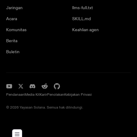
Jaringan
llms-full.txt
Acara
SKILL.md
Komunitas
Keahlian agen
Berita
Buletin
Pendanaan
Media Kit
Karir
Penolakan
Kebijakan Privasi
© 2026 Yayasan Solana. Semua hak dilindungi.