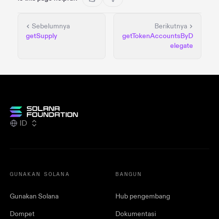
Sebelumnya
Berikutnya
getSupply
getTokenAccountsByD
elegate
ID
GUNAKAN SOLANA
BANGUN
Gunakan Solana
Hub pengembang
Dompet
Dokumentasi