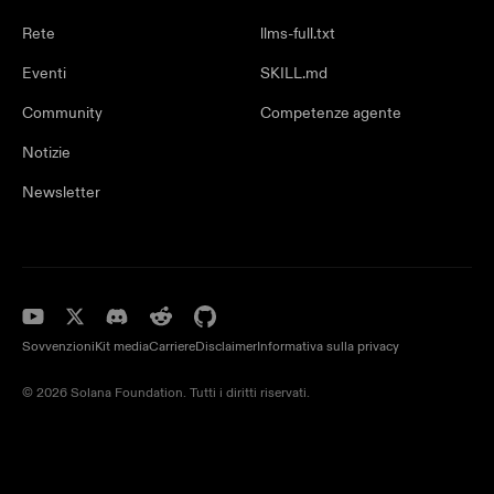
Rete
llms-full.txt
Eventi
SKILL.md
Community
Competenze agente
Notizie
Newsletter
Sovvenzioni
Kit media
Carriere
Disclaimer
Informativa sulla privacy
© 2026 Solana Foundation. Tutti i diritti riservati.