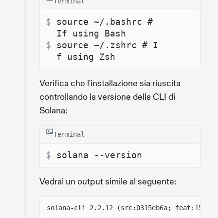
Terminal
$ 
source ~/.bashrc # 
If using Bash
$ 
source ~/.zshrc # I
f using Zsh
Verifica che l'installazione sia riuscita
controllando la versione della CLI di
Solana:
Terminal
$ 
solana --version
Vedrai un output simile al seguente:
solana-cli 2.2.12 (src:0315eb6a; feat:152202