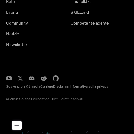
Rete
llms-full.txt
Eventi
SKILL.md
Community
Competenze agente
Notizie
Newsletter
Sovvenzioni
Kit media
Carriere
Disclaimer
Informativa sulla privacy
© 2026 Solana Foundation. Tutti i diritti riservati.