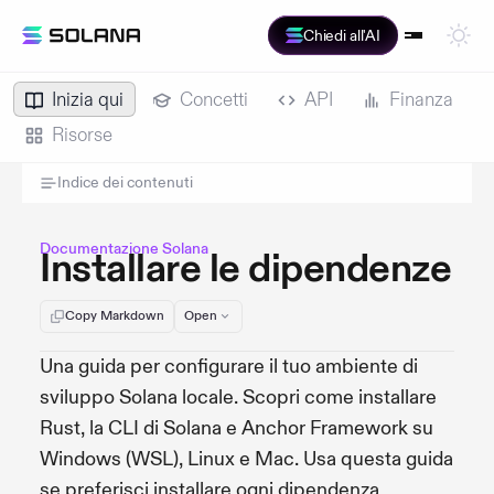
Chiedi all'AI
Inizia qui
Concetti
API
Finanza
Risorse
Indice dei contenuti
Documentazione Solana
Installare le dipendenze
Copy Markdown
Open
Una guida per configurare il tuo ambiente di
sviluppo Solana locale. Scopri come installare
Rust, la CLI di Solana e Anchor Framework su
Windows (WSL), Linux e Mac. Usa questa guida
se preferisci installare ogni dipendenza