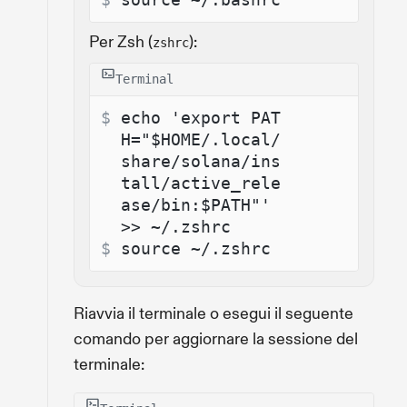
Per Zsh (
):
zshrc
Terminal
$ 
echo 'export PAT
H="$HOME/.local/
share/solana/ins
tall/active_rele
ase/bin:$PATH"' 
>> ~/.zshrc
$ 
source ~/.zshrc
Riavvia il terminale o esegui il seguente
comando per aggiornare la sessione del
terminale: