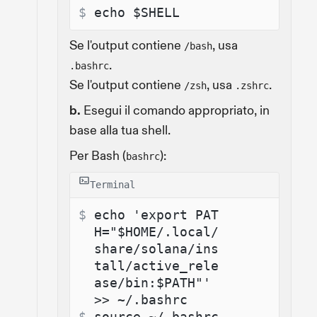
$ 
echo $SHELL
Se l'output contiene
, usa
/bash
.
.bashrc
Se l'output contiene
, usa
.
/zsh
.zshrc
b.
Esegui il comando appropriato, in
base alla tua shell.
Per Bash (
):
bashrc
Terminal
$ 
echo 'export PAT
H="$HOME/.local/
share/solana/ins
tall/active_rele
ase/bin:$PATH"' 
>> ~/.bashrc
$ 
source ~/.bashrc