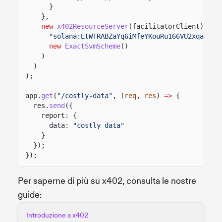
}
},
new
x402ResourceServer
(facilitatorClient).
reg
"solana:EtWTRABZaYq6iMfeYKouRu166VU2xqa1"
,
new
ExactSvmScheme
()
)
)
);
app.
get
(
"/costly-data"
, (
req
,
res
)
=>
{
res.
send
({
report: {
data:
"costly data"
}
});
});
Per saperne di più su x402, consulta le nostre
guide:
Introduzione a x402