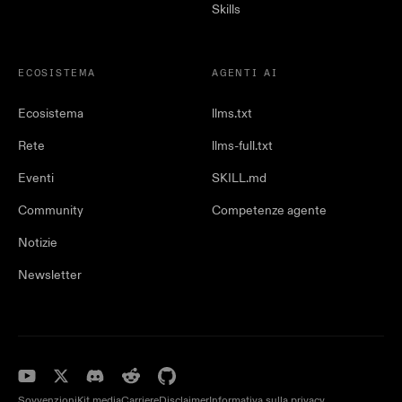
Skills
ECOSISTEMA
AGENTI AI
Ecosistema
llms.txt
Rete
llms-full.txt
Eventi
SKILL.md
Community
Competenze agente
Notizie
Newsletter
Sovvenzioni
Kit media
Carriere
Disclaimer
Informativa sulla privacy