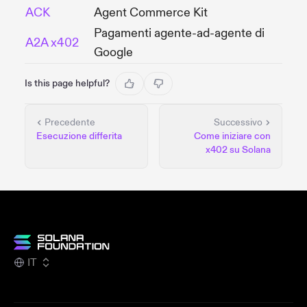
ACK
Agent Commerce Kit
Pagamenti agente-ad-agente di
A2A x402
Google
Is this page helpful?
Precedente
Successivo
Esecuzione differita
Come iniziare con
x402 su Solana
IT