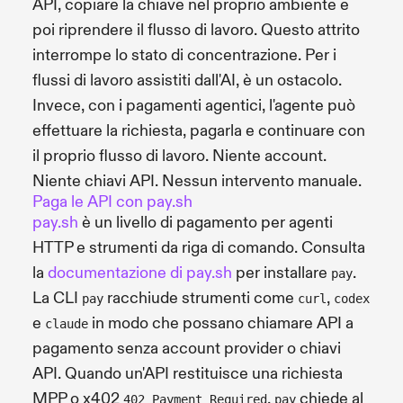
API, copiare la chiave nel proprio ambiente e
poi riprendere il flusso di lavoro. Questo attrito
interrompe lo stato di concentrazione. Per i
flussi di lavoro assistiti dall'AI, è un ostacolo.
Invece, con i pagamenti agentici, l'agente può
effettuare la richiesta, pagarla e continuare con
il proprio flusso di lavoro. Niente account.
Niente chiavi API. Nessun intervento manuale.
Paga le API con pay.sh
pay.sh
è un livello di pagamento per agenti
HTTP e strumenti da riga di comando. Consulta
la
documentazione di pay.sh
per installare
.
pay
La CLI
racchiude strumenti come
,
pay
curl
codex
e
in modo che possano chiamare API a
claude
pagamento senza account provider o chiavi
API. Quando un'API restituisce una richiesta
MPP o x402
,
chiede al
402 Payment Required
pay