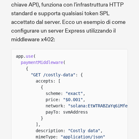
chiave API), funziona con l'infrastruttura HTTP
standard e supporta qualsiasi token SPL
accettato dal server. Ecco un esempio di come
configurare un server Express utilizzando il
middleware x402:
app.
use
(
paymentMiddleware
(
{
"GET /costly-data"
: {
accepts: [
{
scheme:
"exact"
,
price:
"$0.001"
,
network:
"solana:EtWTRABZaYq6iMfeYKou
payTo: svmAddress
}
],
description:
"Costly data"
,
mimeType:
"application/json"