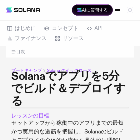
AIに質問する
はじめに
コンセプト
API
ファイナンス
リソース
目次
ブートキャンプ
Solana クイックコース
Solanaでアプリを5分
でビルド＆デプロイす
る
レッスンの目標
セットアップから稼働中のアプリまでの最短
かつ実用的な道筋を把握し、Solanaのビルド