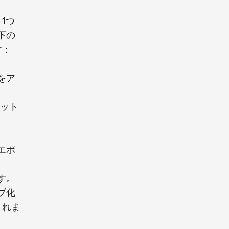
1つ
下の
す：
をア
ジット
エポ
す。
ブ化
まれま