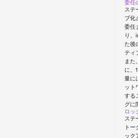
委任
ステ
ブ化
委任
り、i
た後
ティ
また
に、
量に
ット
する
グに
ロッ
ステ
トー
ック