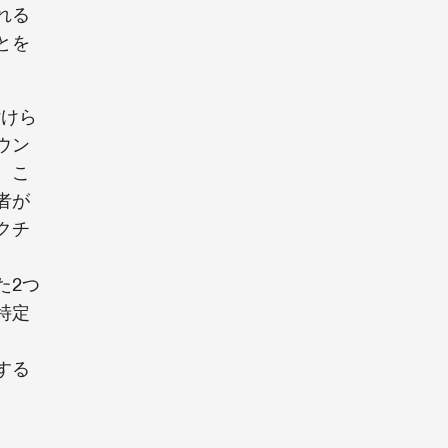
れる
とを
付けら
ウン
。こ
者が
クチ
た2つ
特定
する