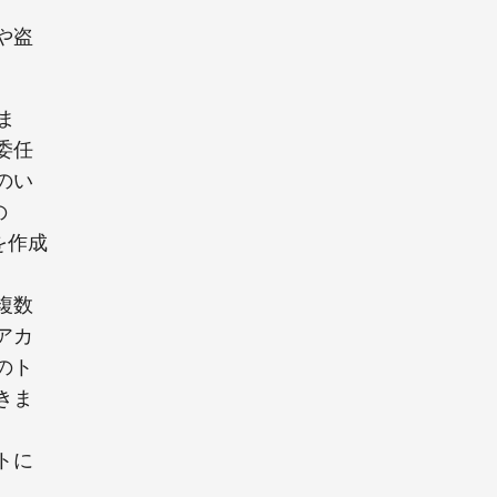
や盗
ま
委任
のい
の
を作成
複数
アカ
のト
きま
トに