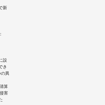
で新
：
に設
でき
つの異
を清算
は侵害
た