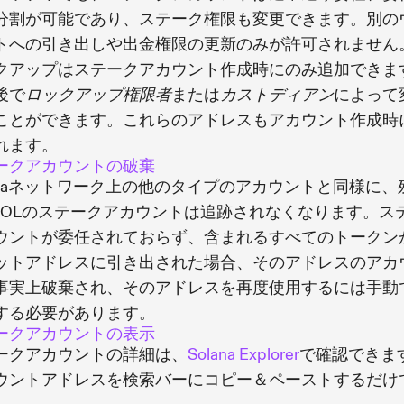
分割が可能であり、ステーク権限も変更できます。別の
トへの引き出しや出金権限の更新のみが許可されません
クアップはステークアカウント作成時にのみ追加できま
後で
または
によって
ロックアップ権限者
カストディアン
ことができます。これらのアドレスもアカウント作成時
れます。
ークアカウントの破棄
lanaネットワーク上の他のタイプのアカウントと同様に、
 SOLのステークアカウントは追跡されなくなります。ス
ウントが委任されておらず、含まれるすべてのトークン
ットアドレスに引き出された場合、そのアドレスのアカ
事実上破棄され、そのアドレスを再度使用するには手動
する必要があります。
ークアカウントの表示
ークアカウントの詳細は、
Solana Explorer
で確認できま
ウントアドレスを検索バーにコピー＆ペーストするだけ