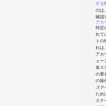
する
のは
確認
アカ
特定
れて
トの
れは
アカ
ェー
各ス
の署
の操
ステ
ため
ステ