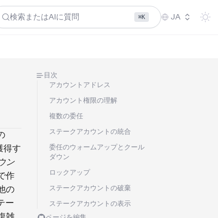
検索またはAIに質問
JA
⌘K
目次
アカウントアドレス
アカウント権限の理解
複数の委任
ステークアカウントの統合
の
獲得す
委任のウォームアップとクール
ダウン
ウン
ロックアップ
で作
他の
ステークアカウントの破棄
テー
ステークアカウントの表示
複雑
ページを編集