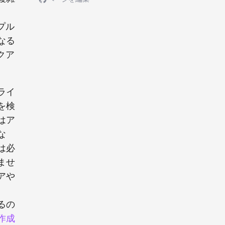
プル
なる
クア
ライ
を検
はア
な
は必
ませ
アや
るの
作成