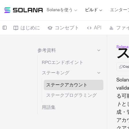
Solanaを使う
ビルド
エンター
はじめに
コンセプト
API
ファ
Sola
参考資料
RPCエンドポイント
Cop
ステーキング
So
ステークアカウント
va
ステークプログラミング
る可
と
ト
用語集
成・
アカ
クア