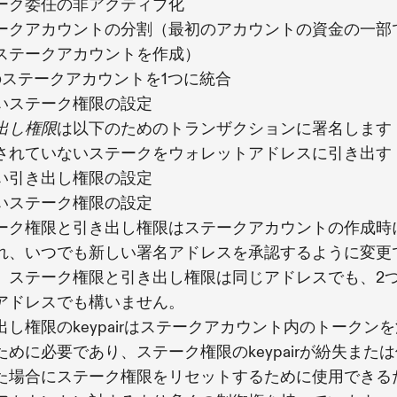
ーク委任の非アクティブ化
ークアカウントの分割（最初のアカウントの資金の一部
ステークアカウントを作成）
のステークアカウントを1つに統合
いステーク権限の設定
は以下のためのトランザクションに署名します
出し権限
されていないステークをウォレットアドレスに引き出す
い引き出し権限の設定
いステーク権限の設定
ーク権限と引き出し権限はステークアカウントの作成時
れ、いつでも新しい署名アドレスを承認するように変更
。ステーク権限と引き出し権限は同じアドレスでも、2
アドレスでも構いません。
出し権限のkeypairはステークアカウント内のトークン
ために必要であり、ステーク権限のkeypairが紛失また
た場合にステーク権限をリセットするために使用できる