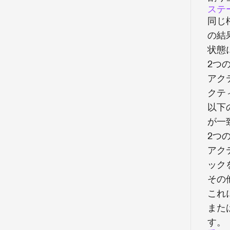
ステ
同じ
の結
状態
2つ
アク
クテ
以下
が一
2つ
アク
ック
その
これ
また
す。