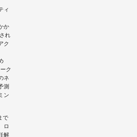
ティ
かか
信され
アク
め
テーク
のネ
予測
ミン
まで
。ロ
任解