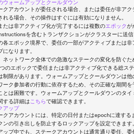
のウォームアップとクールダウン
ークアカウントが委任される場合、または委任が非アク
される場合、その操作はすぐには有効になりません。
または非アクティブ化が完了するには複数の
エポック
が
nstructionsを含むトランザクションがクラスターに送
の各エポック境界で、委任の一部がアクティブまたは非
ブになります。
、ネットワーク全体での急激なステークの変化を防ぐた
1つのエポックで委任または非アクティブ化できる総ス
は制限があります。ウォームアップとクールダウンは他
ワーク参加者の行動に依存するため、その正確な期間を
ことは困難です。ウォームアップとクールダウンのタイ
関する詳細は
こちら
で確認できます。
クアップ
ークアカウントには、特定の日付またはepochに達する
クンの引き出しを防止するロックアップを設定できます
アップ中でも、ステークアカウントは通常通り委任、委