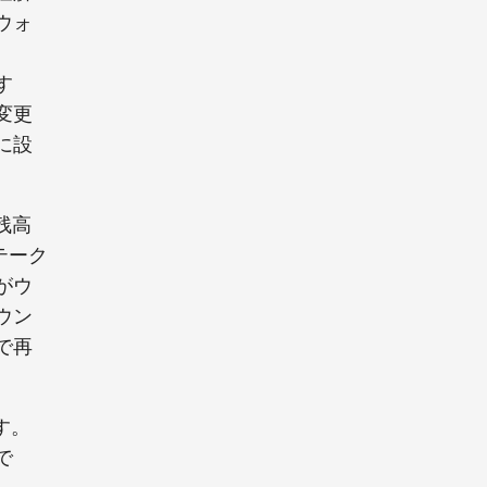
ウォ
。
す
変更
に設
残高
テーク
がウ
ウン
で再
す。
で