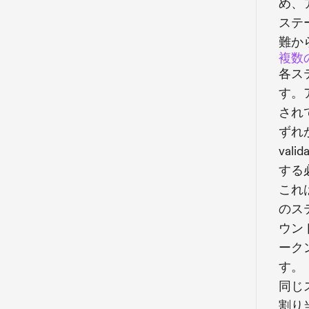
め、
ステ
難か
複数
各ス
す。
され
ずれ
va
する
これ
のス
ウン
ーク
す。
同じ
割り