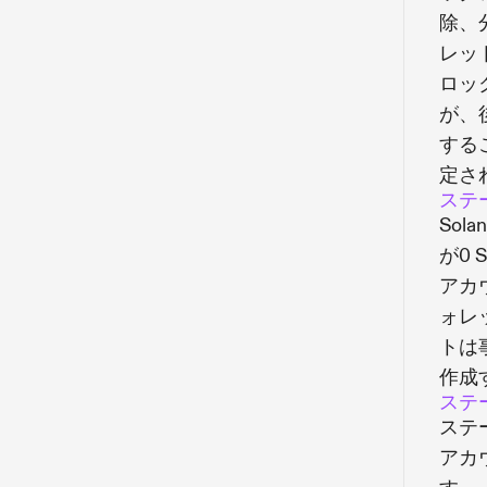
除、
レッ
ロッ
が、
する
定さ
ステ
So
が0
アカ
ォレ
トは
作成
ステ
ステ
アカ