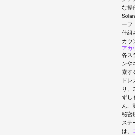
な操
So
ーフ
仕組
カウ
アカ
各ス
ンや
索す
ドレ
り、
ずし
ん。
秘密
ステ
は、