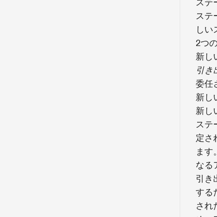
ステ
ステ
しい
2つ
新し
引き
委任
新し
新し
ステ
定さ
ます
なる
引き
する
され