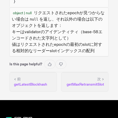
}
リクエストされたepochが見つからな
object | null
い場合は
を返し、それ以外の場合は以下の
null
オブジェクトを返します：
キーはvalidatorのアイデンティティ（base-58エ
ンコードされた文字列として）
値はリクエストされたepochの最初のslotに対す
る相対的なリーダーslotインデックスの配列
Is this page helpful?
前
次
getLatestBlockhash
getMaxRetransmitSlot