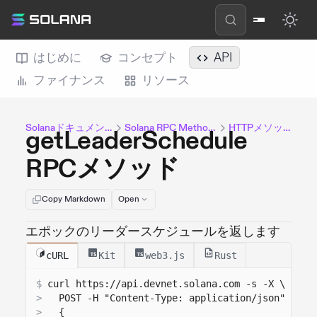
はじめに
コンセプト
API
ファイナンス
リソース
Solanaドキュメント
Solana RPC Methods
HTTPメソッド
getLeaderSchedule
RPCメソッド
Copy Markdown
Open
エポックのリーダースケジュールを返します
cURL
Kit
web3.js
Rust
$
curl 
https://api.devnet.solana.com
 -s -X \
>
  POST -H "Content-Type: application/json" -d '
>
{