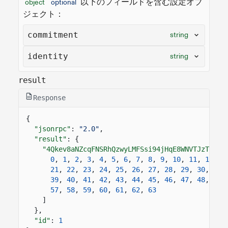
以下のフィールドを含む設定オブ
object
optional
ジェクト：
commitment
string
identity
string
result
Response
{
"jsonrpc"
:
"2.0"
,
"result"
: {
"4Qkev8aNZcqFNSRhQzwyLMFSsi94jHqE8WNVTJzTP99F
0
,
1
,
2
,
3
,
4
,
5
,
6
,
7
,
8
,
9
,
10
,
11
,
12
,
1
21
,
22
,
23
,
24
,
25
,
26
,
27
,
28
,
29
,
30
,
31
,
39
,
40
,
41
,
42
,
43
,
44
,
45
,
46
,
47
,
48
,
49
,
57
,
58
,
59
,
60
,
61
,
62
,
63
]
},
"id"
:
1