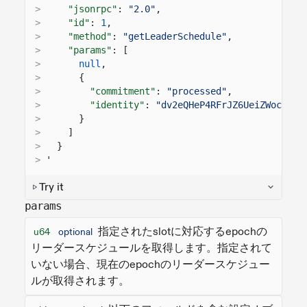
>
"jsonrpc"
:
"2.0"
,
>
"id"
:
1
,
>
"method"
:
"getLeaderSchedule"
,
>
"params"
: [
>
null
,
>
{
>
"commitment"
:
"processed"
,
>
"identity"
:
"dv2eQHeP4RFrJZ6UeiZWoc3XTt
>
}
>
]
>
}
>
'
Try it
params
指定されたslotに対応するepochの
u64
optional
リーダースケジュールを取得します。指定されて
いない場合、現在のepochのリーダースケジュー
ルが取得されます。