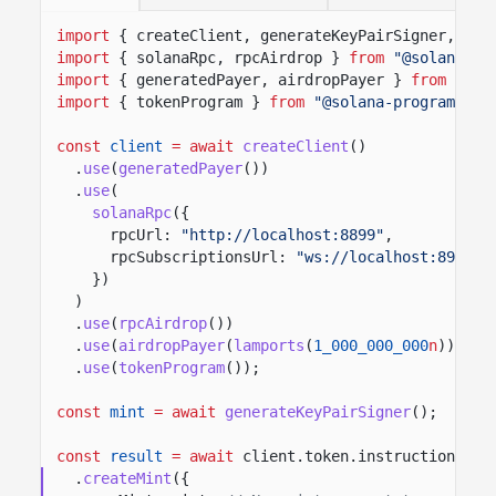
import
{ createClient, generateKeyPairSigner, lam
import
{ solanaRpc, rpcAirdrop }
from
"@solana/ki
import
{ generatedPayer, airdropPayer }
from
"@so
import
{ tokenProgram }
from
"@solana-program/tok
const
client
= await
createClient
()
.
use
(
generatedPayer
())
.
use
(
solanaRpc
({
rpcUrl:
"http://localhost:8899"
,
rpcSubscriptionsUrl:
"ws://localhost:8900"
})
)
.
use
(
rpcAirdrop
())
.
use
(
airdropPayer
(
lamports
(
1_000_000_000
n
)))
.
use
(
tokenProgram
())
;
const
mint
= await
generateKeyPairSigner
();
const
result
= await
client.token.instructions
.
createMint
({