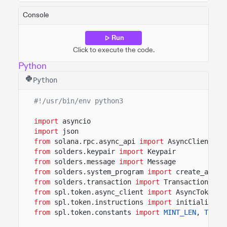
Console
Run
Click to execute the code.
Python
Python
#!/usr/bin/env python3
import
asyncio
import
json
from
solana.rpc.async_api
import
AsyncClient
from
solders.keypair
import
Keypair
from
solders.message
import
Message
from
solders.system_program
import
create_accou
from
solders.transaction
import
Transaction
from
spl.token.async_client
import
AsyncToken
from
spl.token.instructions
import
initialize_m
from
spl.token.constants
import
MINT_LEN
,
TOKEN