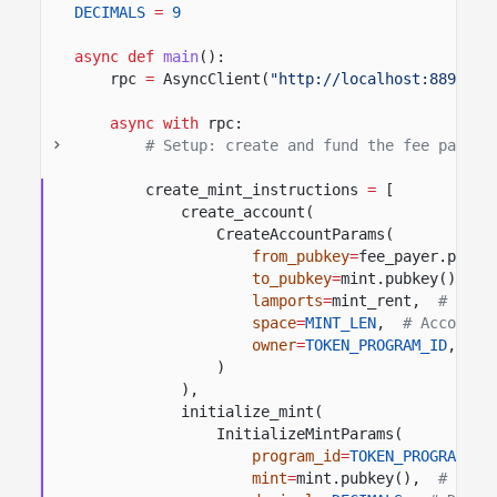
DECIMALS
=
9
async def
main
():
rpc
=
AsyncClient(
"http://localhost:8899"
)
async with
rpc:
# Setup: create and fund the fee payer 
create_mint_instructions
=
[
create_account(
CreateAccountParams(
from_pubkey
=
fee_payer.pubke
to_pubkey
=
mint.pubkey(),
#
lamports
=
mint_rent,
# Lamp
space
=
MINT_LEN
,
# Account 
owner
=
TOKEN_PROGRAM_ID
,
# 
)
),
initialize_mint(
InitializeMintParams(
program_id
=
TOKEN_PROGRAM_ID
mint
=
mint.pubkey(),
# Mint