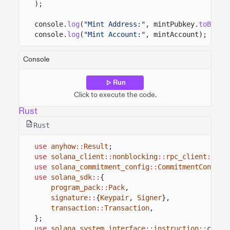
);
console.
log
(
"Mint Address:"
, mintPubkey.
toBase5
console.
log
(
"Mint Account:"
, mintAccount);
Console
Run
Click to execute the code.
Rust
Rust
use
anyhow
::
Result
;
use
solana_client
::
nonblocking
::
rpc_client
::
Rpc
use
solana_commitment_config
::
CommitmentConfig
;
use
solana_sdk
::
{
program_pack
::
Pack
,
signature
::
{
Keypair
,
Signer
},
transaction
::
Transaction
,
};
use
solana_system_interface
::
instruction
::
creat