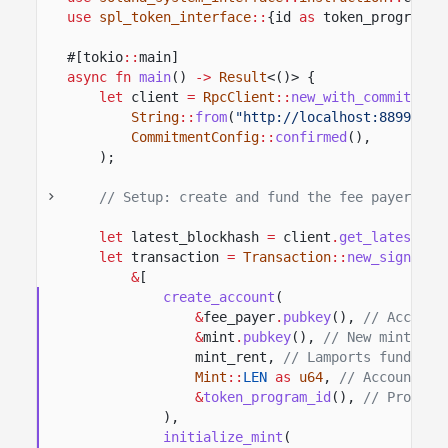
use
spl_token_interface
::
{id
as
token_program_i
#[tokio
::
main]
async fn
main
()
->
Result
<()> {
let
client
=
RpcClient
::
new_with_commitment
String
::
from
(
"http://localhost:8899"
),
CommitmentConfig
::
confirmed
(),
);
// Setup: create and fund the fee payer bef
let
latest_blockhash
=
client
.
get_latest_bl
let
transaction
=
Transaction
::
new_signed_w
&
[
create_account
(
&
fee_payer
.
pubkey
(),
// Account
&
mint
.
pubkey
(),
// New mint acc
mint_rent,
// Lamports funding 
Mint
::
LEN
as
u64
,
// Account si
&
token_program_id
(),
// Program
),
initialize_mint
(