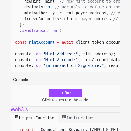
newMint: mint,
// New mint account to create.
decimals:
9
,
// Decimals to define on the min
mintAuthority: client.payer.address,
// Autho
freezeAuthority: client.payer.address
// Auth
})
.
sendTransaction
();
const
mintAccount
= await
client.token.accounts.m
console.
log
(
"Mint Address:"
, mint.address);
console.
log
(
"Mint Account:"
, mintAccount.data);
console.
log
(
"
\n
Transaction Signature:"
, result.co
Console
Run
Click to execute the code.
Web3.js
Helper Function
Instructions
import
{ Connection, Keypair, LAMPORTS_PER_SOL 