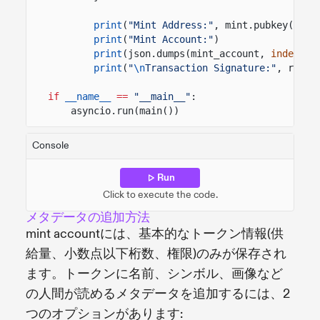
print
(
"Mint Address:"
, mint.pubkey())
print
(
"Mint Account:"
)
print
(json.dumps(mint_account,
indent
=
2
print
(
"
\n
Transaction Signature:"
, resul
if
__name__
==
"__main__"
:
asyncio.run(main())
Console
Run
Click to execute the code.
メタデータの追加方法
mint accountには、基本的なトークン情報(供
給量、小数点以下桁数、権限)のみが保存され
ます。トークンに名前、シンボル、画像など
の人間が読めるメタデータを追加するには、2
つのオプションがあります: