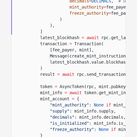
decimals
=
DECIMALS
,
# Decim
mint_authority
=
fee_payer.pu
freeze_authority
=
fee_payer.
)
),
]
latest_blockhash
= await
rpc.get_latest
transaction
=
Transaction(
[fee_payer, mint],
Message(create_mint_instructions, f
latest_blockhash.value.blockhash,
)
result
= await
rpc.send_transaction(tra
token
=
AsyncToken(rpc, mint.pubkey(),
mint_info
= await
token.get_mint_info()
mint_account
=
{
"mint_authority"
:
None
if
mint_info
"supply"
: mint_info.supply,
"decimals"
: mint_info.decimals,
"is_initialized"
: mint_info.is_init
"freeze_authority"
:
None
if
mint_in
}