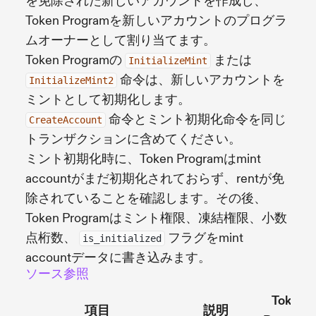
を免除された新しいアカウントを作成し、
Token Programを新しいアカウントのプログラ
ムオーナーとして割り当てます。
Token Programの
または
InitializeMint
命令は、新しいアカウントを
InitializeMint2
ミントとして初期化します。
命令とミント初期化命令を同じ
CreateAccount
トランザクションに含めてください。
ミント初期化時に、Token Programはmint
accountがまだ初期化されておらず、rentが免
除されていることを確認します。その後、
Token Programはミント権限、凍結権限、小数
点桁数、
フラグをmint
is_initialized
accountデータに書き込みます。
ソース参照
Token
項目
説明