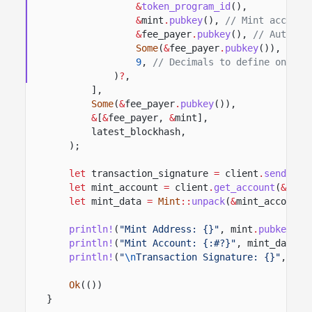
&
token_program_id
(),
&
mint
.
pubkey
(),
// Mint account
&
fee_payer
.
pubkey
(),
// Authori
Some
(
&
fee_payer
.
pubkey
()),
// A
9
,
// Decimals to define on the
)
?
,
],
Some
(
&
fee_payer
.
pubkey
()),
&
[
&
fee_payer,
&
mint],
latest_blockhash,
);
let
transaction_signature
=
client
.
send_and
let
mint_account
=
client
.
get_account
(
&
mint
let
mint_data
=
Mint
::
unpack
(
&
mint_account
.
println!
(
"Mint Address: {}"
, mint
.
pubkey
())
println!
(
"Mint Account: {:#?}"
, mint_data);
println!
(
"
\n
Transaction Signature: {}"
, tra
Ok
(())
}