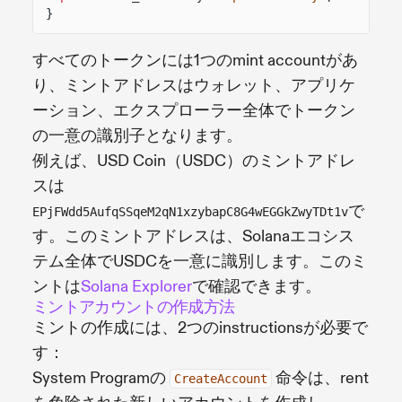
}
すべてのトークンには1つのmint accountがあ
り、ミントアドレスはウォレット、アプリケ
ーション、エクスプローラー全体でトークン
の一意の識別子となります。
例えば、USD Coin（USDC）のミントアドレ
スは
で
EPjFWdd5AufqSSqeM2qN1xzybapC8G4wEGGkZwyTDt1v
す。このミントアドレスは、Solanaエコシス
テム全体でUSDCを一意に識別します。このミ
ントは
Solana Explorer
で確認できます。
ミントアカウントの作成方法
ミントの作成には、2つのinstructionsが必要で
す：
System Programの
命令は、rent
CreateAccount