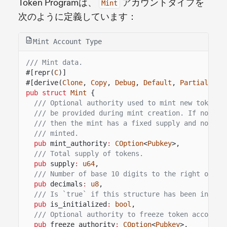
Token Programは、
アカウントタイプを
Mint
次のように定義しています：
Mint Account Type
/// Mint data.
#[repr(
C
)]
#[derive(
Clone
,
Copy
,
Debug
,
Default
,
PartialEq
)]
pub struct
Mint
{
/// Optional authority used to mint new tokens.
/// be provided during mint creation. If no min
/// then the mint has a fixed supply and no fur
/// minted.
pub
mint_authority
:
COption
<
Pubkey
>,
/// Total supply of tokens.
pub
supply
:
u64
,
/// Number of base 10 digits to the right of th
pub
decimals
:
u8
,
/// Is `true` if this structure has been initia
pub
is_initialized
:
bool
,
/// Optional authority to freeze token accounts
pub
freeze_authority
:
COption
<
Pubkey
>,