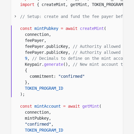
import
{ createMint, getMint, TOKEN_PROGRAM_ID 
// Setup: create and fund the fee payer before 
const
mintPubkey
= await
createMint
(
connection,
feePayer,
feePayer.publicKey,
// Authority allowed to m
feePayer.publicKey,
// Authority allowed to f
9
,
// Decimals to define on the mint account.
Keypair.
generate
(),
// New mint account to cr
{
commitment:
"confirmed"
},
TOKEN_PROGRAM_ID
);
const
mintAccount
= await
getMint
(
connection,
mintPubkey,
"confirmed"
,
TOKEN_PROGRAM_ID