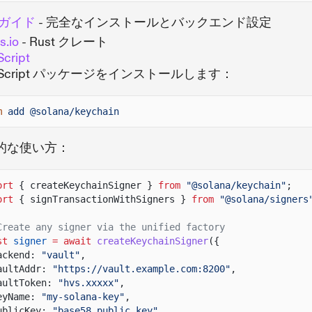
t ガイド
- 完全なインストールとバックエンド設定
s.io
- Rust クレート
cript
eScript パッケージをインストールします：
m
add @solana/keychain
的な使い方：
ort
{ createKeychainSigner }
from
"@solana/keychain"
;
ort
{ signTransactionWithSigners }
from
"@solana/signers
Create any signer via the unified factory
st
signer
= await
createKeychainSigner
({
ackend:
"vault"
,
aultAddr:
"https://vault.example.com:8200"
,
aultToken:
"hvs.xxxxx"
,
eyName:
"my-solana-key"
,
ublicKey:
"base58_public_key"