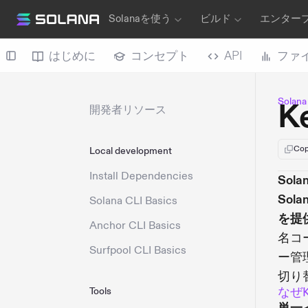
Solanaを使う
ビルド
エンター
はじめに
コンセプト
API
ファ
Sola
K
開発者リソース
Cop
Local development
Install Dependencies
Sol
So
Solana CLI Basics
を提
Anchor CLI Basics
名コ
Surfpool CLI Basics
ー管
切り
なぜK
Tools