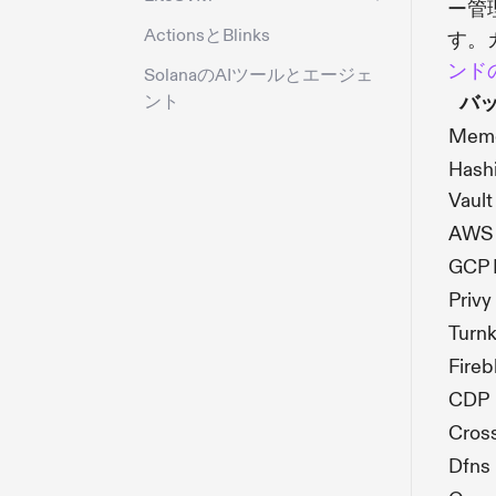
ー管
ActionsとBlinks
す。
ンド
SolanaのAIツールとエージェ
ント
バ
Mem
Hash
Vault
AWS
GCP
Privy
Turn
Fireb
CDP
Cros
Dfns