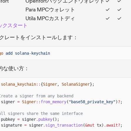
fort
Openfortバックエンドウォレット
✓
✓
Para MPCウォレット
✓
✓
Utila MPCカストディ
✓
✓
ックスタート
st クレートをインストールします：
go
add solana-keychain
的な使い方：
solana_keychain
::
{
Signer
,
SolanaSigner
};
Create a signer from any backend
signer
=
Signer
::
from_memory
(
"base58_private_key"
)
?
;
All signers share the same interface
pubkey
=
signer
.
pubkey
();
signature
=
signer
.
sign_transaction
(
&mut
tx)
.await?
;