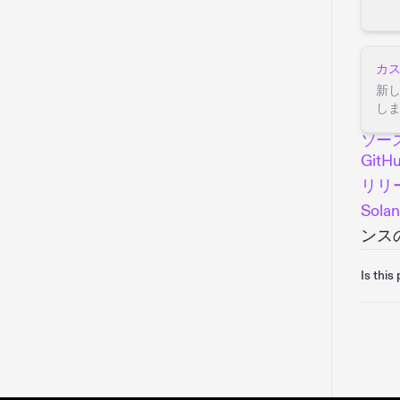
カ
新
し
ソー
Git
リリ
Solan
ンス
Is this