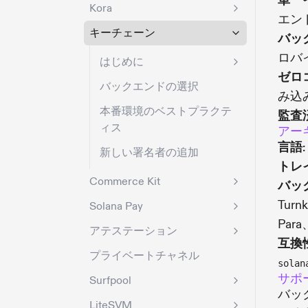
単一
Kora
エン
キーチェーン
バッ
ロバ
はじめに
ゼロ
バックエンドの選択
み込
本番環境のベストプラクテ
監査
ィス
アー
言語
新しい署名者の追加
トレ
Commerce Kit
バッ
Turn
Solana Pay
Para、
アテステーション
互換
プライベートチャネル
solan
サポ
Surfpool
バッ
LiteSVM