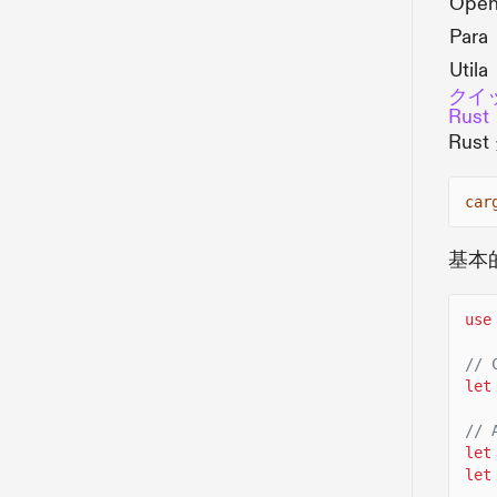
Open
Para
Utila
クイ
Rust
Ru
car
基本
use
// 
let
// 
let
let