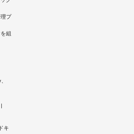
バック
管理プ
けを組
vy、
|
ドキ