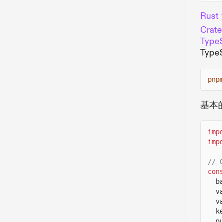
Rus
Crate
TypeS
Typ
pnp
基本
imp
imp
// 
con
b
v
v
k
p