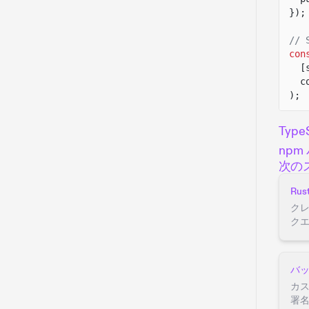
});
// 
con
[
c
);
Type
npm
次の
Ru
ク
ク
バ
カ
署