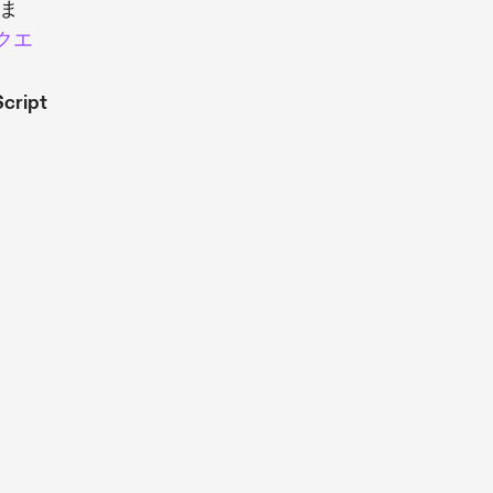
ま
クエ
cript