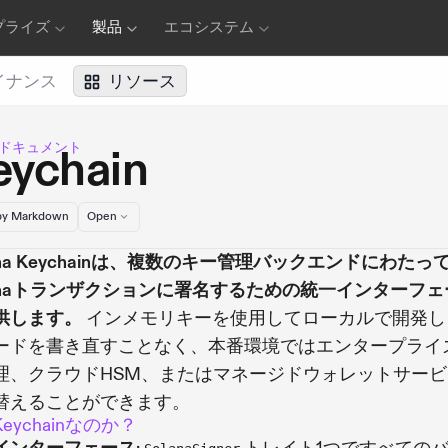
プライズ
製品
エコシステム
イナンス
リソース
naドキュメント
eychain
y Markdown
Open
ana Keychainは、複数のキー管理バックエンドにわたっ
lanaトランザクションに署名するための統一インターフェ
供します。
インメモリキーを使用してローカルで開発し
ードを書き直すことなく、本番環境ではエンタープライ
理、クラウドHSM、またはマネージドウォレットサービ
替えることができます。
eychainなのか？