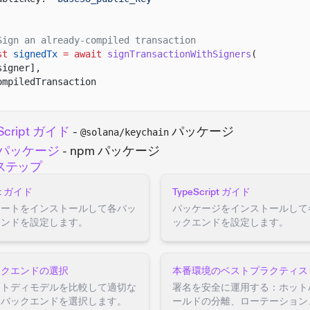
Sign an already-compiled transaction
st
signedTx
= await
signTransactionWithSigners
(
signer],
ompiledTransaction
Script ガイド
-
パッケージ
@solana/keychain
 パッケージ
- npm パッケージ
ステップ
st ガイド
TypeScript ガイド
レートをインストールして各バッ
パッケージをインストールして
エンドを設定します。
ックエンドを設定します。
ックエンドの選択
本番環境のベストプラクティス
ストディモデルを比較して適切な
署名を安全に運用する：ホット
名バックエンドを選択します。
ールドの分離、ローテーション