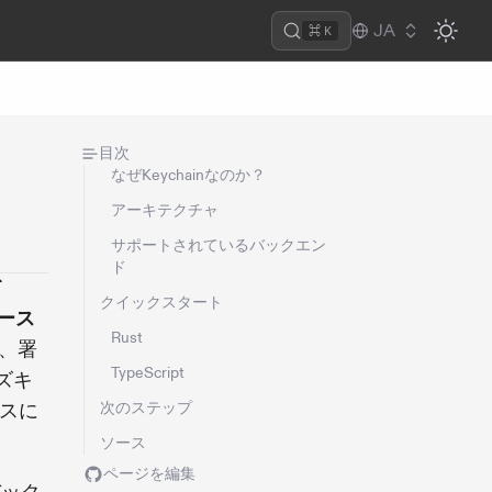
JA
⌘ K
目次
なぜKeychainなのか？
アーキテクチャ
サポートされているバックエン
ド
て
クイックスタート
ース
Rust
、署
TypeScript
ズキ
スに
次のステップ
ソース
ページを編集