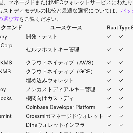
理、マネージドまたはMPCウォレットサービスにわたり
カストディモデルの比較と最適な選択については、
バッ
の選び方
をご覧ください。
ックエンド
ユースケース
Rust
TypeS
ory
開発・テスト
✓
✓
iCorp
セルフホストキー管理
✓
✓
 KMS
クラウドネイティブ（AWS）
✓
✓
 KMS
クラウドネイティブ（GCP）
✓
✓
埋め込みウォレット
✓
✓
key
ノンカストディアルキー管理
✓
✓
locks
機関向けカストディ
✓
✓
Coinbase Developer Platform
✓
✓
smint
Crossmintマネージドウォレット
✓
✓
Dfnsウォレットインフラ
✓
✓