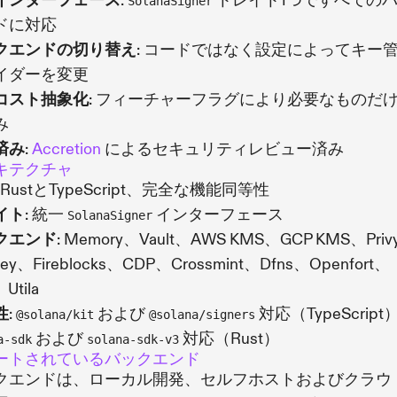
インターフェース
:
トレイト1つですべての
SolanaSigner
ドに対応
クエンドの切り替え
: コードではなく設定によってキー
イダーを変更
コスト抽象化
: フィーチャーフラグにより必要なものだ
み
済み
:
Accretion
によるセキュリティレビュー済み
キテクチャ
: RustとTypeScript、完全な機能同等性
イト
: 統一
インターフェース
SolanaSigner
クエンド
: Memory、Vault、AWS KMS、GCP KMS、Pri
key、Fireblocks、CDP、Crossmint、Dfns、Openfort、
Utila
性
:
および
対応（TypeScript）
@solana/kit
@solana/signers
および
対応（Rust）
a-sdk
solana-sdk-v3
ートされているバックエンド
クエンドは、ローカル開発、セルフホストおよびクラウ