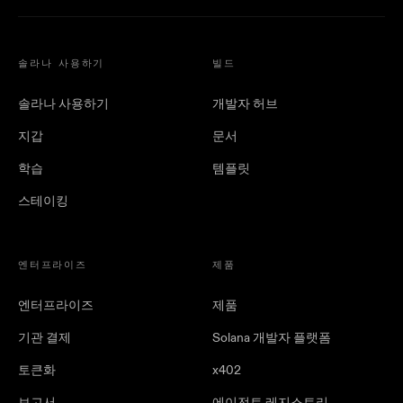
솔라나 사용하기
빌드
솔라나 사용하기
개발자 허브
지갑
문서
학습
템플릿
스테이킹
엔터프라이즈
제품
엔터프라이즈
제품
기관 결제
Solana 개발자 플랫폼
토큰화
x402
보고서
에이전트 레지스트리