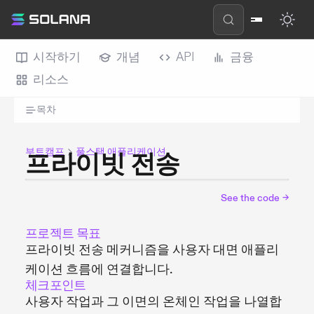
시작하기
개념
API
금융
리소스
목차
부트캠프
풀스택 애플리케이션
프라이빗 전송
See the code
→
프로젝트 목표
프라이빗 전송 메커니즘을 사용자 대면 애플리
케이션 흐름에 연결합니다.
체크포인트
사용자 작업과 그 이면의 온체인 작업을 나열합