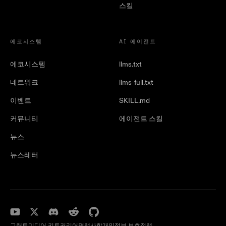
스킬
에코시스템
AI 에이전트
에코시스템
llms.txt
네트워크
llms-full.txt
이벤트
SKILL.md
커뮤니티
에이전트 스킬
뉴스
뉴스레터
그랜트
미디어 키트
커리어
면책사항
개인정보 보호정책