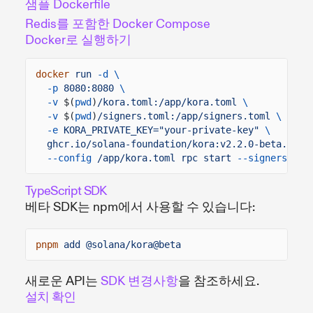
샘플 Dockerfile
Redis를 포함한 Docker Compose
Docker로 실행하기
docker
run
-d \
-p
8080:8080
\
-v
$(
pwd
)
/kora.toml:/app/kora.toml
\
-v
$(
pwd
)
/signers.toml:/app/signers.toml
\
-e
KORA_PRIVATE_KEY="your-private-key"
\
ghcr.io/solana-foundation/kora:v2.2.0-beta.7
\
--config
/app/kora.toml rpc start
--signers-con
TypeScript SDK
베타 SDK는 npm에서 사용할 수 있습니다:
pnpm
add @solana/kora@beta
새로운 API는
SDK 변경사항
을 참조하세요.
설치 확인