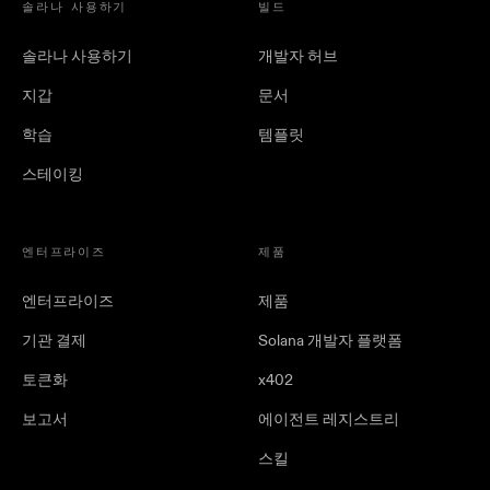
솔라나 사용하기
빌드
솔라나 사용하기
개발자 허브
지갑
문서
학습
템플릿
스테이킹
엔터프라이즈
제품
엔터프라이즈
제품
기관 결제
Solana 개발자 플랫폼
토큰화
x402
보고서
에이전트 레지스트리
스킬