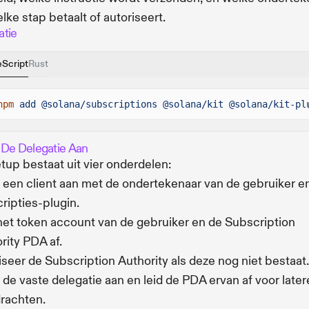
elke stap betaalt of autoriseert.
atie
eScript
Rust
npm
add @solana/subscriptions @solana/kit @solana/kit-pl
De Delegatie Aan
tup bestaat uit vier onderdelen:
een client aan met de ondertekenaar van de gebruiker e
ripties-plugin.
het token account van de gebruiker en de Subscription
rity PDA af.
aliseer de Subscription Authority als deze nog niet bestaat.
de vaste delegatie aan en leid de PDA ervan af voor later
rachten.