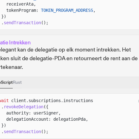
receiverAta,
tokenProgram:
TOKEN_PROGRAM_ADDRESS
,
})
.
sendTransaction
();
atie Intrekken
legant kan de delegatie op elk moment intrekken. Het
kken sluit de delegatie-PDA en retourneert de rent aan de
tekenaar.
eScript
Rust
wait
client.subscriptions.instructions
.
revokeDelegation
({
authority: userSigner,
delegationAccount: delegationPda,
})
.
sendTransaction
();