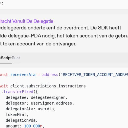
);
racht Vanuit De Delegatie
delegeerde ondertekent de overdracht. De SDK heeft
fde delegatie-PDA nodig, het token account van de gebru
t token account van de ontvanger.
eScript
Rust
onst
receiverAta
=
address
(
'RECEIVER_TOKEN_ACCOUNT_ADDRE
wait
client.subscriptions.instructions
.
transferFixed
({
delegatee: delegateeSigner,
delegator: userSigner.address,
delegatorAta: userAta,
tokenMint,
delegationPda,
amount:
100_000
n
,