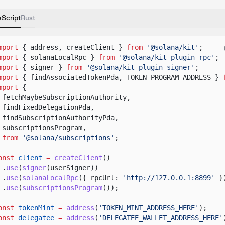
eScript
Rust
mport
{ address, createClient }
from
'@solana/kit'
;
mport
{ solanaLocalRpc }
from
'@solana/kit-plugin-rpc'
;
mport
{ signer }
from
'@solana/kit-plugin-signer'
;
mport
{ findAssociatedTokenPda, TOKEN_PROGRAM_ADDRESS }
mport
{
fetchMaybeSubscriptionAuthority,
findFixedDelegationPda,
findSubscriptionAuthorityPda,
subscriptionsProgram,
from
'@solana/subscriptions'
;
onst
client
=
createClient
()
.
use
(
signer
(userSigner))
.
use
(
solanaLocalRpc
({ rpcUrl:
'http://127.0.0.1:8899'
}
.
use
(
subscriptionsProgram
());
onst
tokenMint
=
address
(
'TOKEN_MINT_ADDRESS_HERE'
);
onst
delegatee
=
address
(
'DELEGATEE_WALLET_ADDRESS_HERE'