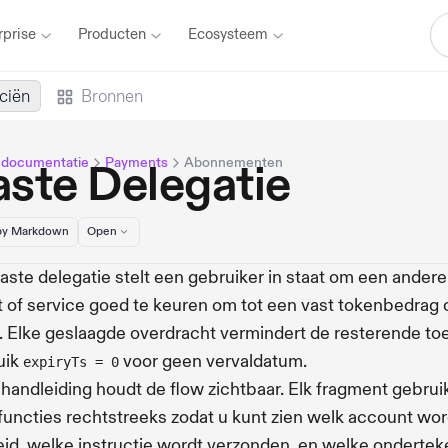
rprise
Producten
Ecosysteem
ciën
Bronnen
 documentatie
Payments
Abonnementen
aste Delegatie
y Markdown
Open
aste delegatie stelt een gebruiker in staat om een andere
t of service goed te keuren om tot een vast tokenbedrag 
. Elke geslaagde overdracht vermindert de resterende toe
uik
voor geen vervaldatum.
expiryTs = 0
handleiding houdt de flow zichtbaar. Elk fragment gebrui
uncties rechtstreeks zodat u kunt zien welk account wor
eid, welke instructie wordt verzonden, en welke ondertek