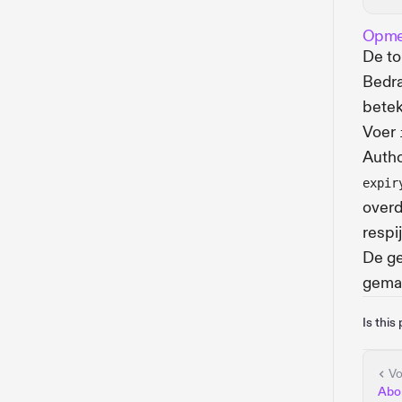
Opme
De to
Bedra
bete
Voer
Autho
expir
overd
respi
De ge
gemac
Is this
Vo
Abo