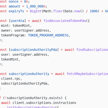
onst
nonce
=
0
n
;
onst
amount
=
1_000_000
n
;
onst
expiryTs
=
BigInt
(Math.
floor
(Date.
now
()
/
1000
)
+
6
onst
[
userAta
]
= await
findAssociatedTokenPda
({
mint: tokenMint,
owner: userSigner.address,
tokenProgram:
TOKEN_PROGRAM_ADDRESS
,
);
onst
[
subscriptionAuthorityPda
]
= await
findSubscription
user: userSigner.address,
tokenMint,
);
onst
subscriptionAuthority
= await
fetchMaybeSubscriptio
client.rpc,
subscriptionAuthorityPda,
;
f
(
!
subscriptionAuthority.exists) {
await
client.subscriptions.instructions
.
initSubscriptionAuthority
({