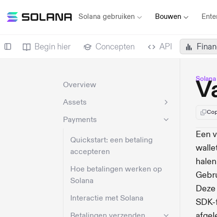
Solana gebruiken
Bouwen
Ente
Begin hier
Concepten
API
Finan
Solana
V
Overview
Assets
Cop
Payments
Een v
Quickstart: een betaling
walle
accepteren
halen
Hoe betalingen werken op
Gebr
Solana
Deze 
Interactie met Solana
SDK-f
afgel
Betalingen verzenden