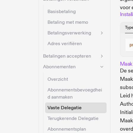
voor 
Basisbetaling
Install
Betaling met memo
Typ
Betalingsverwerking
Adres verifiëren
p
Betalingen accepteren
Maak 
Abonnementen
De se
Maak 
Overzicht
subsc
Abonnementsbevoegdhei
Leid 
d aanmaken
Autho
Vaste Delegatie
Initi
Terugkerende Delegatie
Maak 
overd
Abonnementsplan