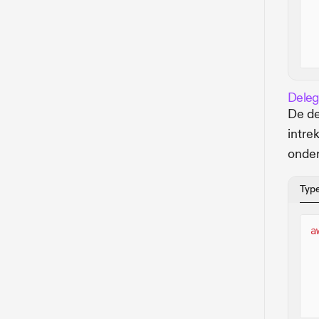
Deleg
De de
intre
onder
Typ
a