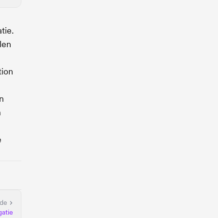
tie.
len
tion
en
n
e
nde
atie