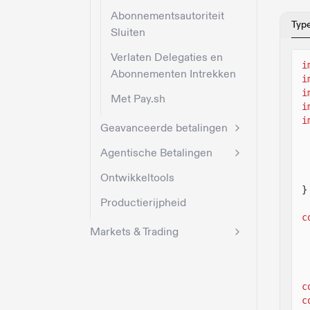
Abonnementsautoriteit
Typ
Sluiten
Verlaten Delegaties en
i
Abonnementen Intrekken
i
i
Met Pay.sh
i
i
Geavanceerde betalingen
Agentische Betalingen
Ontwikkeltools
}
Productierijpheid
c
Markets & Trading
c
c