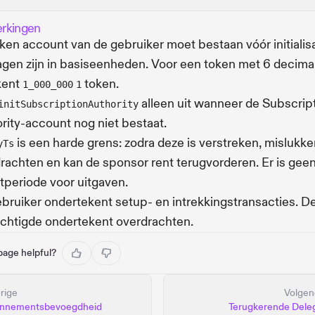
rkingen
ken account van de gebruiker moet bestaan vóór initialisa
gen zijn in basiseenheden. Voor een token met 6 decima
kent
token.
1_000_000
1
alleen uit wanneer de Subscrip
initSubscriptionAuthority
rity-account nog niet bestaat.
is een harde grens: zodra deze is verstreken, mislukk
yTs
rachten en kan de sponsor rent terugvorderen. Er is gee
jtperiode voor uitgaven.
bruiker ondertekent setup- en intrekkingstransacties. D
htigde ondertekent overdrachten.
 page helpful?
rige
Volge
nnementsbevoegdheid
Terugkerende Deleg