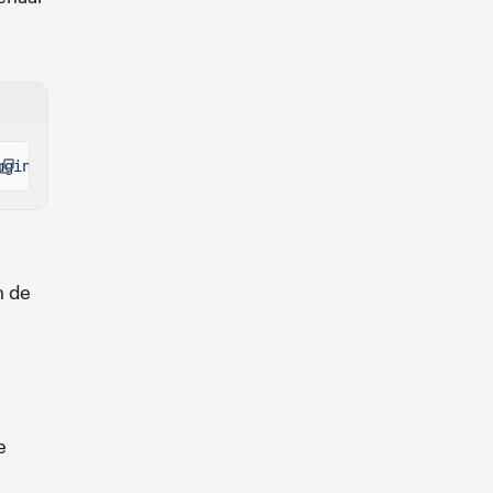
ugin-rpc @solana/kit-plugin-signer @solana-program/token
n de
e