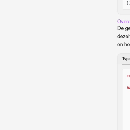
}
Overd
De ge
dezel
en he
Typ
c
a