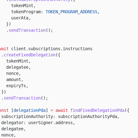
tokenMint,
tokenProgram:
TOKEN_PROGRAM_ADDRESS
,
userAta,
})
.
sendTransaction
();
wait
client.subscriptions.instructions
.
createFixedDelegation
({
tokenMint,
delegatee,
nonce,
amount,
expiryTs,
})
.
sendTransaction
();
onst
[
delegationPda
]
= await
findFixedDelegationPda
({
subscriptionAuthority: subscriptionAuthorityPda,
delegator: userSigner.address,
delegatee,
nonce,