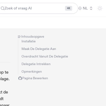
Zoek of vraag AI
NL
⌘K
Inhoudsopgave
Installatie
Maak De Delegatie Aan
Overdracht Vanuit De Delegatie
Delegatie Intrekken
op te
Opmerkingen
lage.
Pagina Bewerken
kt de
dt
enaar