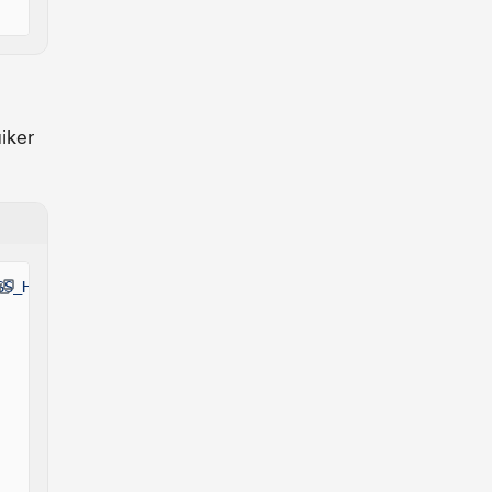
iker
SS_HERE'
);