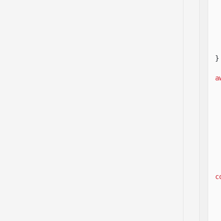
}
a
c