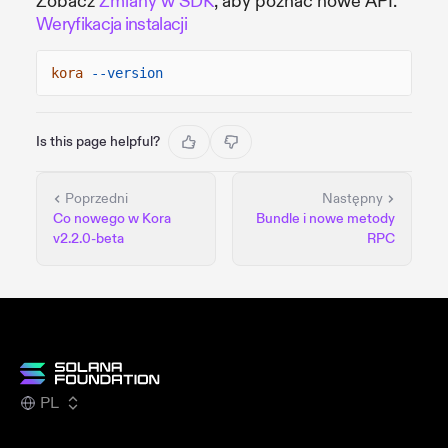
Zobacz
Zmiany w SDK
, aby poznać nowe API.
Weryfikacja instalacji
kora
--version
Is this page helpful?
Poprzedni
Następny
Co nowego w Kora
Bundle i nowe metody
v2.2.0-beta
RPC
PL