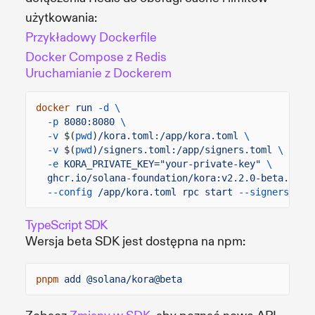
użytkowania:
Przykładowy Dockerfile
Docker Compose z Redis
Uruchamianie z Dockerem
docker
run
-d \
-p
8080:8080
\
-v
$(
pwd
)
/kora.toml:/app/kora.toml
\
-v
$(
pwd
)
/signers.toml:/app/signers.toml
\
-e
KORA_PRIVATE_KEY="your-private-key"
\
ghcr.io/solana-foundation/kora:v2.2.0-beta.7
\
--config
/app/kora.toml rpc start
--signers-con
TypeScript SDK
Wersja beta SDK jest dostępna na npm:
pnpm
add @solana/kora@beta