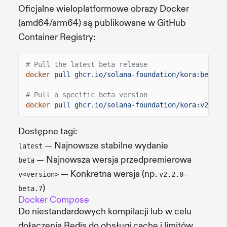
Oficjalne wieloplatformowe obrazy Docker
(amd64/arm64) są publikowane w GitHub
Container Registry:
# Pull the latest beta release
docker
pull ghcr.io/solana-foundation/kora:beta
# Pull a specific beta version
docker
pull ghcr.io/solana-foundation/kora:v2.2.0
Dostępne tagi:
— Najnowsze stabilne wydanie
latest
— Najnowsza wersja przedpremierowa
beta
— Konkretna wersja (np.
v<version>
v2.2.0-
)
beta.7
Docker Compose
Do niestandardowych kompilacji lub w celu
dołączenia Redis do obsługi cache i limitów