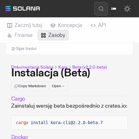
Zacznij tutaj
Koncepcje
API
Finanse
Zasoby
Spis treści
Dokumentacja Solana
Kora
Beta (v2.2.0-beta)
Instalacja (Beta)
Copy Markdown
Open
Cargo
Zainstaluj wersję beta bezpośrednio z crates.io:
cargo
install kora-cli@2.2.0-beta.7
Docker