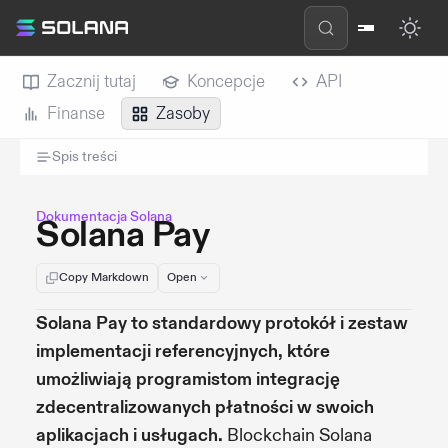
Zacznij tutaj
Koncepcje
API
Finanse
Zasoby
Spis treści
Dokumentacja Solana
Solana Pay
Copy Markdown
Open
Solana Pay to standardowy protokół i zestaw
implementacji referencyjnych, które
umożliwiają programistom integrację
zdecentralizowanych płatności w swoich
aplikacjach i usługach.
Blockchain Solana