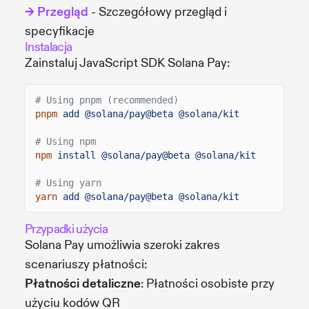
→ Przegląd
- Szczegółowy przegląd i
specyfikacje
Instalacja
Zainstaluj JavaScript SDK Solana Pay:
# Using pnpm (recommended)
pnpm
add @solana/pay@beta @solana/kit
# Using npm
npm
install @solana/pay@beta @solana/kit
# Using yarn
yarn
add @solana/pay@beta @solana/kit
Przypadki użycia
Solana Pay umożliwia szeroki zakres
scenariuszy płatności:
Płatności detaliczne
: Płatności osobiste przy
użyciu kodów QR