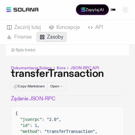
Zapytaj AI
Zacznij tutaj
Koncepcje
API
Finanse
Zasoby
Spis treści
Dokumentacja Solana
Kora
JSON RPC API
transferTransaction
Copy Markdown
Open
Żądanie JSON-RPC
{
"jsonrpc"
:
"2.0"
,
"id"
:
1
,
"method"
:
"transferTransaction"
,