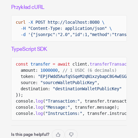
Przykład cURL
curl
-X
POST http://localhost:8080
\
-H
"Content-Type: application/json"
\
-d
'{"jsonrpc":"2.0","id":1,"method":"transferT
TypeScript SDK
const
transfer
= await
client.
transferTransaction
amount:
1000000
,
// 1 USDC (6 decimals)
token:
"EPjFWdd5AufqSSqeM2qN1xzybapC8G4wEGGkZwy
source:
"sourceWalletPublicKey"
,
destination:
"destinationWalletPublicKey"
});
console.
log
(
"Transaction:"
, transfer.transaction)
console.
log
(
"Message:"
, transfer.message);
console.
log
(
"Instructions:"
, transfer.instruction
Is this page helpful?