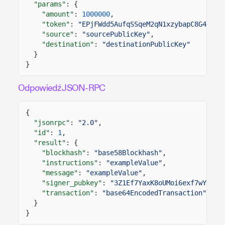
"params"
: {
"amount"
:
1000000
,
"token"
:
"EPjFWdd5AufqSSqeM2qN1xzybapC8G4wEGG
"source"
:
"sourcePublicKey"
,
"destination"
:
"destinationPublicKey"
}
}
Odpowiedź JSON-RPC
{
"jsonrpc"
:
"2.0"
,
"id"
:
1
,
"result"
: {
"blockhash"
:
"base58Blockhash"
,
"instructions"
:
"exampleValue"
,
"message"
:
"exampleValue"
,
"signer_pubkey"
:
"3Z1Ef7YaxK8oUMoi6exf7wYZjZK
"transaction"
:
"base64EncodedTransaction"
}
}