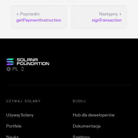
Poprzedni
Następny
getPaymentInstruction
signTransaction
PL
UŻYWAJ SOLANY
BUDUJ
Używaj Solany
Hub dla deweloperów
Portfele
Dokumentacja
Nauka
Szablony