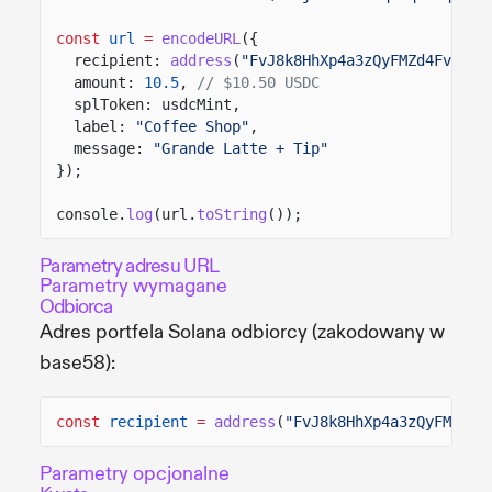
const
url
=
encodeURL
({
recipient:
address
(
"FvJ8k8HhXp4a3zQyFMZd4FvEqcY
amount:
10.5
,
// $10.50 USDC
splToken: usdcMint,
label:
"Coffee Shop"
,
message:
"Grande Latte + Tip"
});
console.
log
(url.
toString
());
Parametry adresu URL
Parametry wymagane
Odbiorca
Adres portfela Solana odbiorcy (zakodowany w
base58):
const
recipient
=
address
(
"FvJ8k8HhXp4a3zQyFMZd4F
Parametry opcjonalne