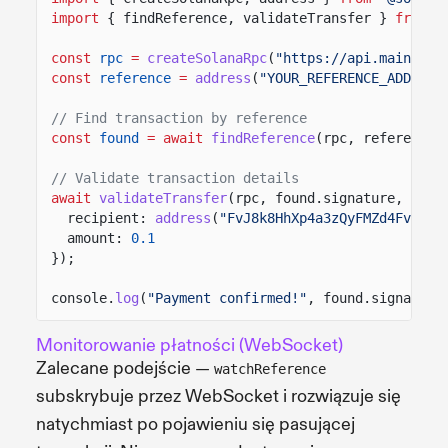
import
{ findReference, validateTransfer }
from
"
const
rpc
=
createSolanaRpc
(
"https://api.mainnet-
const
reference
=
address
(
"YOUR_REFERENCE_ADDRESS
// Find transaction by reference
const
found
= await
findReference
(rpc, reference)
// Validate transaction details
await
validateTransfer
(rpc, found.signature, {
recipient:
address
(
"FvJ8k8HhXp4a3zQyFMZd4FvEqcY
amount:
0.1
});
console.
log
(
"Payment confirmed!"
, found.signature
Monitorowanie płatności (WebSocket)
Zalecane podejście —
watchReference
subskrybuje przez WebSocket i rozwiązuje się
natychmiast po pojawieniu się pasującej