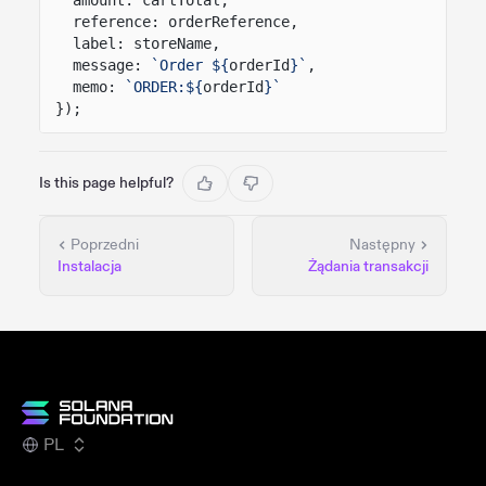
reference: orderReference,
label: storeName,
message:
`Order ${
orderId
}`
,
memo:
`ORDER:${
orderId
}`
});
Is this page helpful?
Poprzedni
Następny
Instalacja
Żądania transakcji
PL