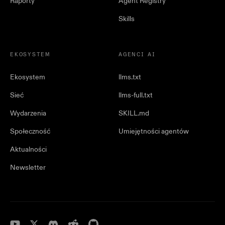
Raporty
Agent Registry
Skills
EKOSYSTEM
AGENCI AI
Ekosystem
llms.txt
Sieć
llms-full.txt
Wydarzenia
SKILL.md
Społeczność
Umiejętności agentów
Aktualności
Newsletter