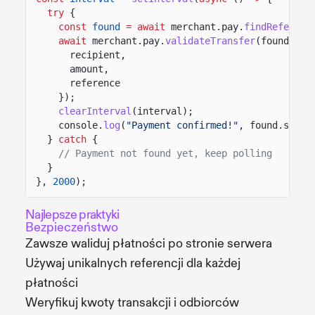
try
{
const
found
= await
merchant.pay.
findReferenc
await
merchant.pay.
validateTransfer
(found.sig
recipient,
amount,
reference
});
clearInterval
(interval);
console.
log
(
"Payment confirmed!"
, found.signa
}
catch
{
// Payment not found yet, keep polling
}
},
2000
);
Najlepsze praktyki
Bezpieczeństwo
Zawsze waliduj płatności po stronie serwera
Używaj unikalnych referencji dla każdej
płatności
Weryfikuj kwoty transakcji i odbiorców