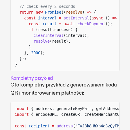
// Check every 2 seconds
return new
Promise
((
resolve
)
=>
{
const
interval
=
setInterval
(
async
()
=>
{
const
result
= await
checkPayment
();
if
(result.success) {
clearInterval
(interval);
resolve
(result);
}
},
2000
);
});
}
Kompletny przykład
Oto kompletny przykład z generowaniem kodu
QR i monitorowaniem płatności:
import
{ address, generateKeyPair, getAddressFrom
import
{ encodeURL, createQR, createMerchantClien
const
recipient
=
address
(
"FvJ8k8HhXp4a3zQyFMZd4F