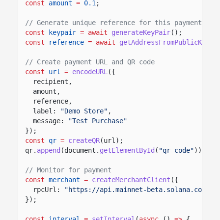
const
amount
=
0.1
;
// Generate unique reference for this payment
const
keypair
= await
generateKeyPair
();
const
reference
= await
getAddressFromPublicKey
(k
// Create payment URL and QR code
const
url
=
encodeURL
({
recipient,
amount,
reference,
label:
"Demo Store"
,
message:
"Test Purchase"
});
const
qr
=
createQR
(url);
qr.
append
(document.
getElementById
(
"qr-code"
));
// Monitor for payment
const
merchant
=
createMerchantClient
({
rpcUrl:
"https://api.mainnet-beta.solana.com"
});
const
interval
=
setInterval
(
async
()
=>
{