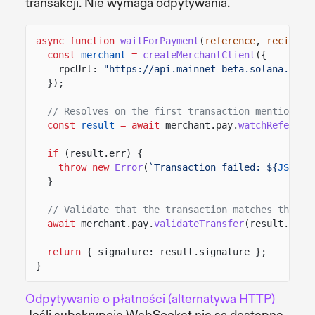
transakcji. Nie wymaga odpytywania.
async function
waitForPayment
(
reference
,
recipien
const
merchant
=
createMerchantClient
({
rpcUrl:
"https://api.mainnet-beta.solana.com"
});
// Resolves on the first transaction mentioning
const
result
= await
merchant.pay.
watchReferenc
if
(result.err) {
throw new
Error
(
`Transaction failed: ${
JSON
.
s
}
// Validate that the transaction matches the ex
await
merchant.pay.
validateTransfer
(result.sign
return
{ signature: result.signature };
}
Odpytywanie o płatności (alternatywa HTTP)