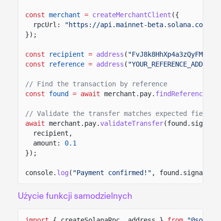
const
merchant
=
createMerchantClient
({
rpcUrl:
"https://api.mainnet-beta.solana.com"
});
const
recipient
=
address
(
"FvJ8k8HhXp4a3zQyFMZd4F
const
reference
=
address
(
"YOUR_REFERENCE_ADDRESS
// Find the transaction by reference
const
found
= await
merchant.pay.
findReference
(re
// Validate the transfer matches expected fields
await
merchant.pay.
validateTransfer
(found.signatu
recipient,
amount:
0.1
});
console.
log
(
"Payment confirmed!"
, found.signature
Użycie funkcji samodzielnych
import
{ createSolanaRpc, address }
from
"@solana