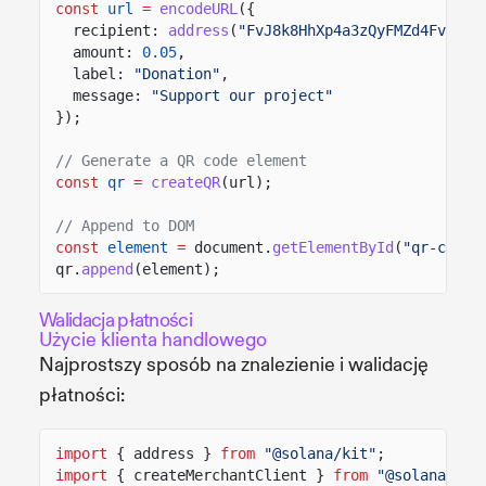
const
url
=
encodeURL
({
recipient:
address
(
"FvJ8k8HhXp4a3zQyFMZd4FvEqcY
amount:
0.05
,
label:
"Donation"
,
message:
"Support our project"
});
// Generate a QR code element
const
qr
=
createQR
(url);
// Append to DOM
const
element
=
document.
getElementById
(
"qr-code"
qr.
append
(element);
Walidacja płatności
Użycie klienta handlowego
Najprostszy sposób na znalezienie i walidację
płatności:
import
{ address }
from
"@solana/kit"
;
import
{ createMerchantClient }
from
"@solana/pay