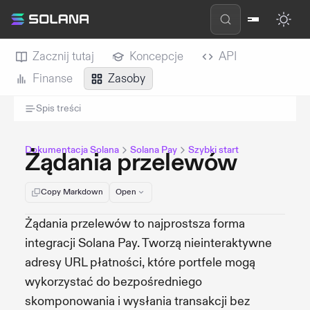
Zacznij tutaj
Koncepcje
API
Finanse
Zasoby
Spis treści
Dokumentacja Solana
Solana Pay
Szybki start
Żądania przelewów
Copy Markdown
Open
Żądania przelewów to najprostsza forma
integracji Solana Pay. Tworzą nieinteraktywne
adresy URL płatności, które portfele mogą
wykorzystać do bezpośredniego
skomponowania i wysłania transakcji bez