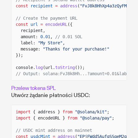
const
recipient
=
address
(
"FvJ8k8HhXp4a3zQyFMZd4F
// Create the payment URL
const
url
=
encodeURL
({
recipient,
amount:
0.01
,
// 0.01 SOL
label:
"My Store"
,
message:
"Thanks for your purchase!"
});
console.
log
(url.
toString
());
// Output: solana:FvJ8k8Hh...?amount=0.01&label=M
Przelew tokena SPL
Utwórz żądanie płatności USDC:
import
{ address }
from
"@solana/kit"
;
import
{ encodeURL }
from
"@solana/pay"
;
// USDC mint address on mainnet
const
usdcMint
=
address
(
"EPjFWdd5AufqSSqeM2qN1xz