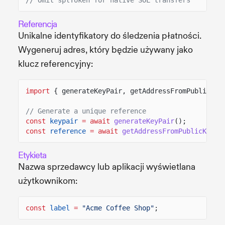
Referencja
Unikalne identyfikatory do śledzenia płatności.
Wygeneruj adres, który będzie używany jako
klucz referencyjny:
import
{ generateKeyPair, getAddressFromPublicKey
// Generate a unique reference
const
keypair
= await
generateKeyPair
();
const
reference
= await
getAddressFromPublicKey
(k
Etykieta
Nazwa sprzedawcy lub aplikacji wyświetlana
użytkownikom:
const
label
=
"Acme Coffee Shop"
;