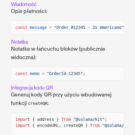
Wiadomość
Opis płatności:
const
message
=
"Order #12345 - 2x Americano"
;
Notatka
Notatka w łańcuchu bloków (publicznie
widoczna):
const
memo
=
"OrderId:12345"
;
Integracja kodu QR
Generuj kody QR przy użyciu wbudowanej
funkcji
:
createQR
import
{ address }
from
"@solana/kit"
;
import
{ encodeURL, createQR }
from
"@solana/pay"