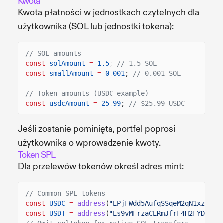
Kwota
Kwota płatności w jednostkach czytelnych dla
użytkownika (SOL lub jednostki tokena):
// SOL amounts
const
solAmount
=
1.5
;
// 1.5 SOL
const
smallAmount
=
0.001
;
// 0.001 SOL
// Token amounts (USDC example)
const
usdcAmount
=
25.99
;
// $25.99 USDC
Jeśli zostanie pominięta, portfel poprosi
użytkownika o wprowadzenie kwoty.
Token SPL
Dla przelewów tokenów określ adres mint:
// Common SPL tokens
const
USDC
=
address
(
"EPjFWdd5AufqSSqeM2qN1xzybap
const
USDT
=
address
(
"Es9vMFrzaCERmJfrF4H2FYD4KCo
// Omit splToken for native SOL transfers