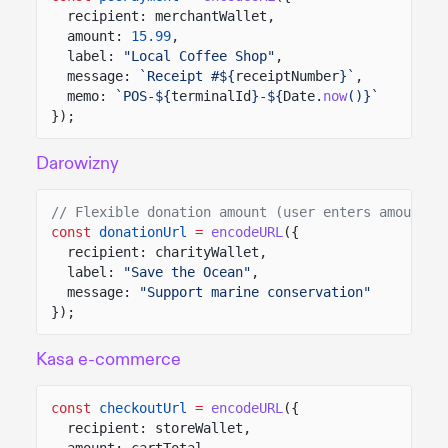
recipient: merchantWallet,
amount:
15.99
,
label:
"Local Coffee Shop"
,
message:
`Receipt #${
receiptNumber
}`
,
memo:
`POS-${
terminalId
}-${
Date
.
now
()}`
});
Darowizny
// Flexible donation amount (user enters amount i
const
donationUrl
=
encodeURL
({
recipient: charityWallet,
label:
"Save the Ocean"
,
message:
"Support marine conservation"
});
Kasa e-commerce
const
checkoutUrl
=
encodeURL
({
recipient: storeWallet,
amount: cartTotal,