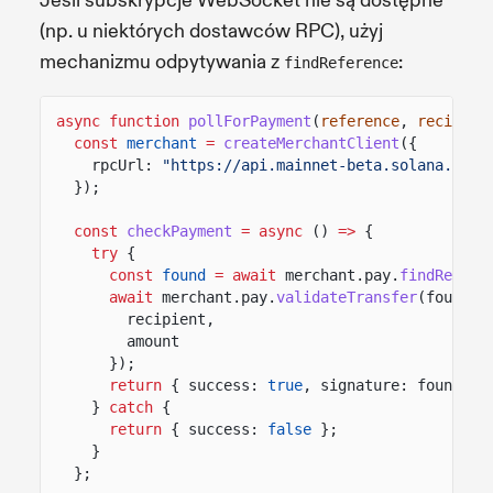
Jeśli subskrypcje WebSocket nie są dostępne
(np. u niektórych dostawców RPC), użyj
mechanizmu odpytywania z
:
findReference
async function
pollForPayment
(
reference
,
recipien
const
merchant
=
createMerchantClient
({
rpcUrl:
"https://api.mainnet-beta.solana.com"
});
const
checkPayment
= async
()
=>
{
try
{
const
found
= await
merchant.pay.
findRefere
await
merchant.pay.
validateTransfer
(found.s
recipient,
amount
});
return
{ success:
true
, signature: found.si
}
catch
{
return
{ success:
false
};
}
};