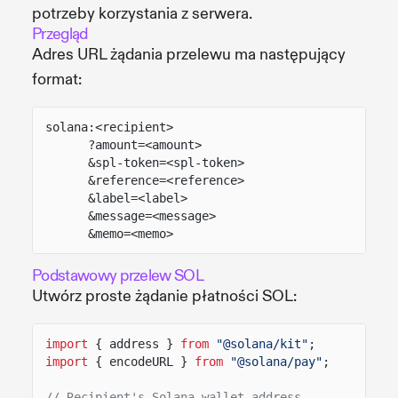
potrzeby korzystania z serwera.
Przegląd
Adres URL żądania przelewu ma następujący
format:
solana:<recipient>
?amount=<amount>
&spl-token=<spl-token>
&reference=<reference>
&label=<label>
&message=<message>
&memo=<memo>
Podstawowy przelew SOL
Utwórz proste żądanie płatności SOL:
import
{ address }
from
"@solana/kit"
;
import
{ encodeURL }
from
"@solana/pay"
;
// Recipient's Solana wallet address