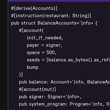
#[derive(Accounts)]

#[instruction(restaurant: String)]

pub struct BalanceAccounts<'info> {

    #[account(

        init_if_needed,

        payer = signer,

        space = 500,

        seeds = [balance.as_bytes().as_ref(
        bump

    )]

    pub balance: Account<'info, BalanceAc
    #[account(mut)]

    pub signer: Signer<'info>,

    pub system_program: Program<'info, S