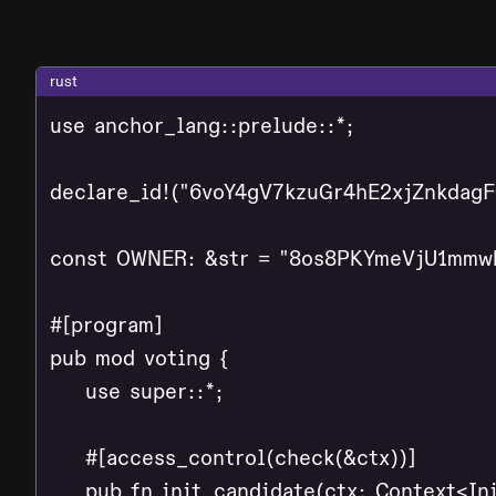
rust
use anchor_lang::prelude::*;

declare_id!("6voY4gV7kzuGr4hE2xjZnkdag
const OWNER: &str = "8os8PKYmeVjU1mmw
#[program]

pub mod voting {

    use super::*;

    #[access_control(check(&ctx))]

    pub fn init_candidate(ctx: Context<Ini