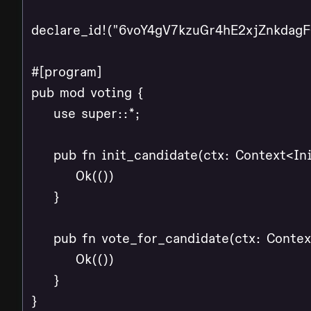
declare_id!("6voY4gV7kzuGr4hE2xjZnkdag
#[program]

pub mod voting {

    use super::*;

    pub fn init_candidate(ctx: Context<Ini
        Ok(())

    }

    pub fn vote_for_candidate(ctx: Contex
        Ok(())

    }

}
