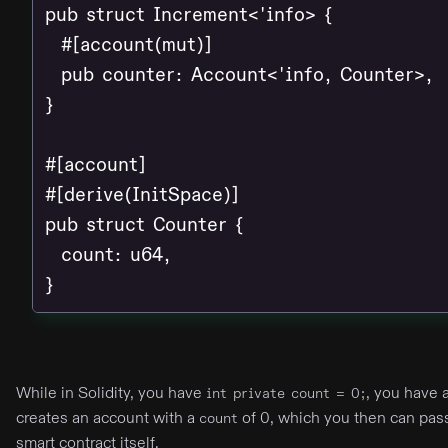
pub struct Increment<'info> {

  #[account(mut)]

  pub counter: Account<'info, Counter>,

}

#[account]

#[derive(InitSpace)]

pub struct Counter {

  count: u64,

}
While in Solidity, you have
, you have 
int private count = 0;
creates an account with a
of 0, which you then can pas
count
smart contract itself.