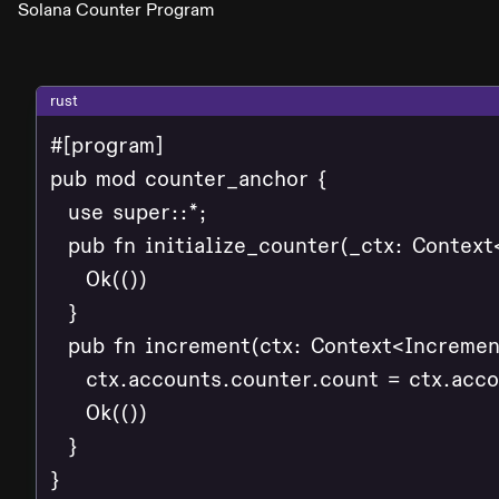
Solana Counter Program
rust
#[program]

pub mod counter_anchor {

  use super::*;

  pub fn initialize_counter(_ctx: Context<
    Ok(())

  }

  pub fn increment(ctx: Context<Increment
    ctx.accounts.counter.count = ctx.acco
    Ok(())

  }

}
