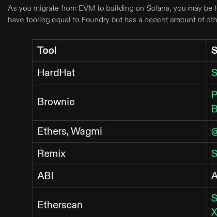
As you migrate from EVM to building on Solana, you may be lo
have tooling equal to Foundry but has a decent amount of othe
Tool
S
HardHat
S
P
Brownie
B
Ethers, Wagmi
@
Remix
S
ABI
A
S
Etherscan
X