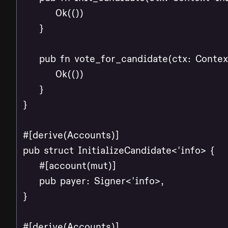
        Ok(())

    }

    pub fn vote_for_candidate(ctx: Contex
        Ok(())

    }

}

#[derive(Accounts)]

pub struct InitializeCandidate<'info> {

    #[account(mut)]

    pub payer: Signer<'info>,

}

#[derive(Accounts)]
