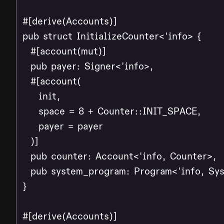
#[derive(Accounts)]

pub struct InitializeCounter<'info> {

  #[account(mut)]

  pub payer: Signer<'info>,

  #[account(

    init,

    space = 8 + Counter::INIT_SPACE,

    payer = payer

  )]

  pub counter: Account<'info, Counter>,

  pub system_program: Program<'info, Sys
}

#[derive(Accounts)]
