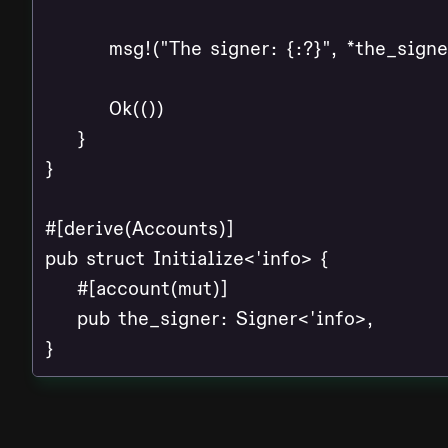
        msg!("The signer: {:?}", *the_signer
        Ok(())

    }

}

#[derive(Accounts)]

pub struct Initialize<'info> {

    #[account(mut)]

    pub the_signer: Signer<'info>,

}