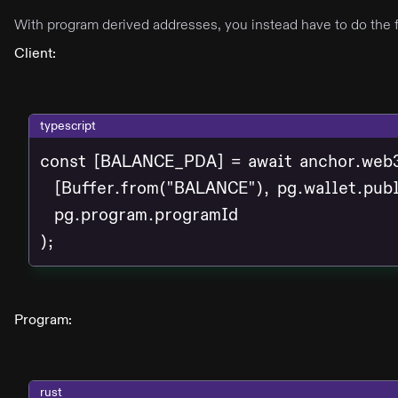
With program derived addresses, you instead have to do the 
Client:
typescript
const [BALANCE_PDA] = await anchor.web3
  [Buffer.from("BALANCE"), pg.wallet.publ
  pg.program.programId

);
Program:
rust