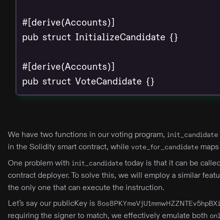
#[derive(Accounts)]

pub struct InitializeCandidate {}

#[derive(Accounts)]

pub struct VoteCandidate {}
We have two functions in our voting program,
init_candidate
in the Solidity smart contract, while
maps 
vote_for_candidate
One problem with
today is that it can be call
init_candidate
contract deployer. To solve this, we will employ a similar feat
the only one that can execute the instruction.
Let’s say our publicKey is
8os8PKYmeVjU1mmwHZZNTEv5hpBXi
requiring the signer to match, we effectively emulate both
on