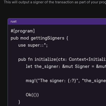
This will output a signer of the transaction as part of your p
rust
#[program]

pub mod gettingSigners {

    use super::*;

    pub fn initialize(ctx: Context<Initializ
        let the_signer: &mut Signer = &mut
        msg!("The signer: {:?}", *the_signer
        Ok(())

    }
